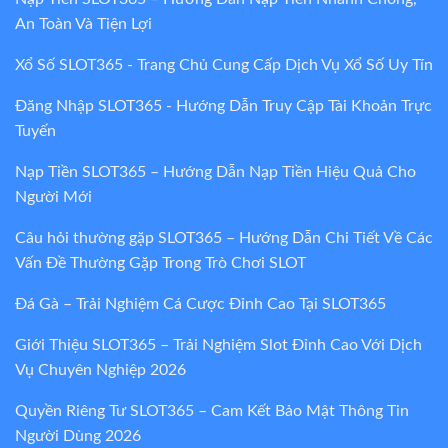
An Toàn Và Tiện Lợi
Xổ Số SLOT365 - Trang Chủ Cung Cấp Dịch Vụ Xổ Số Uy Tín
Đăng Nhập SLOT365 - Hướng Dẫn Truy Cập Tài Khoản Trực
Tuyến
Nạp Tiền SLOT365 – Hướng Dẫn Nạp Tiền Hiệu Quả Cho
Người Mới
Câu hỏi thường gặp SLOT365 – Hướng Dẫn Chi Tiết Về Các
Vấn Đề Thường Gặp Trong Trò Chơi SLOT
Đá Gà – Trải Nghiệm Cá Cược Đỉnh Cao Tại SLOT365
Giới Thiệu SLOT365 – Trải Nghiệm Slot Đỉnh Cao Với Dịch
Vụ Chuyên Nghiệp 2026
Quyền Riêng Tư SLOT365 – Cam Kết Bảo Mật Thông Tin
Người Dùng 2026