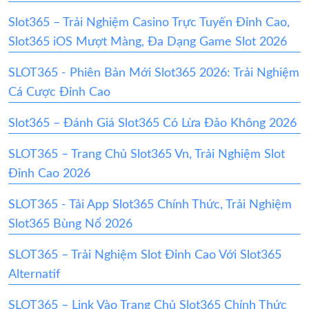
Slot365 – Trải Nghiệm Casino Trực Tuyến Đỉnh Cao,
Slot365 iOS Mượt Màng, Đa Dạng Game Slot 2026
SLOT365 - Phiên Bản Mới Slot365 2026: Trải Nghiệm
Cá Cược Đỉnh Cao
Slot365 – Đánh Giá Slot365 Có Lừa Đảo Không 2026
SLOT365 – Trang Chủ Slot365 Vn, Trải Nghiệm Slot
Đỉnh Cao 2026
SLOT365 - Tải App Slot365 Chính Thức, Trải Nghiệm
Slot365 Bùng Nổ 2026
SLOT365 – Trải Nghiệm Slot Đỉnh Cao Với Slot365
Alternatif
SLOT365 – Link Vào Trang Chủ Slot365 Chính Thức