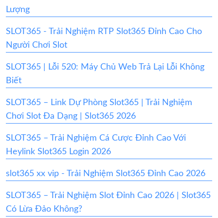
Lượng
SLOT365 - Trải Nghiệm RTP Slot365 Đỉnh Cao Cho
Người Chơi Slot
SLOT365 | Lỗi 520: Máy Chủ Web Trả Lại Lỗi Không
Biết
SLOT365 – Link Dự Phòng Slot365 | Trải Nghiệm
Chơi Slot Đa Dạng | Slot365 2026
SLOT365 – Trải Nghiệm Cá Cược Đỉnh Cao Với
Heylink Slot365 Login 2026
slot365 xx vip - Trải Nghiệm Slot365 Đỉnh Cao 2026
SLOT365 – Trải Nghiệm Slot Đỉnh Cao 2026 | Slot365
Có Lừa Đảo Không?