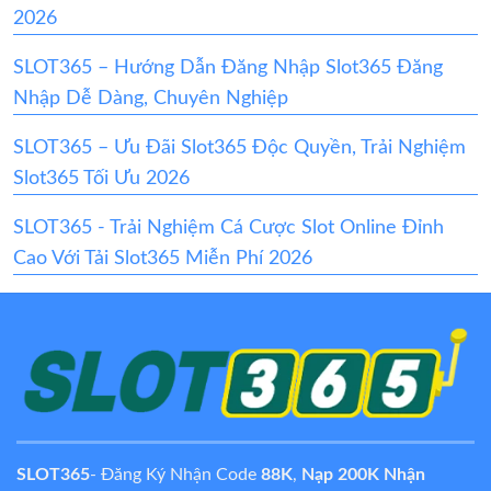
2026
SLOT365 – Hướng Dẫn Đăng Nhập Slot365 Đăng
Nhập Dễ Dàng, Chuyên Nghiệp
SLOT365 – Ưu Đãi Slot365 Độc Quyền, Trải Nghiệm
Slot365 Tối Ưu 2026
SLOT365 - Trải Nghiệm Cá Cược Slot Online Đỉnh
Cao Với Tải Slot365 Miễn Phí 2026
SLOT365
- Đăng Ký Nhận Code
88K
,
Nạp 200K Nhận