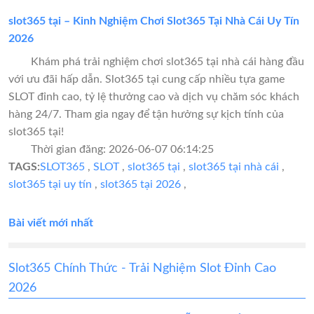
slot365 tại – Kinh Nghiệm Chơi Slot365 Tại Nhà Cái Uy Tín
2026
Khám phá trải nghiệm chơi slot365 tại nhà cái hàng đầu
với ưu đãi hấp dẫn. Slot365 tại cung cấp nhiều tựa game
SLOT đỉnh cao, tỷ lệ thưởng cao và dịch vụ chăm sóc khách
hàng 24/7. Tham gia ngay để tận hưởng sự kịch tính của
slot365 tại!
Thời gian đăng: 2026-06-07 06:14:25
TAGS:
SLOT365
,
SLOT
,
slot365 tại
,
slot365 tại nhà cái
,
slot365 tại uy tín
,
slot365 tại 2026
,
Bài viết mới nhất
Slot365 Chính Thức - Trải Nghiệm Slot Đỉnh Cao
2026