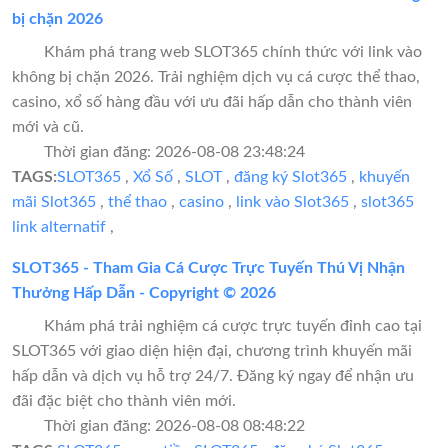
bị chặn 2026
Khám phá trang web SLOT365 chính thức với link vào
không bị chặn 2026. Trải nghiệm dịch vụ cá cược thể thao,
casino, xổ số hàng đầu với ưu đãi hấp dẫn cho thành viên
mới và cũ.
Thời gian đăng: 2026-08-08 23:48:24
TAGS:
SLOT365
,
Xổ Số
,
SLOT
,
đăng ký Slot365
,
khuyến
mãi Slot365
,
thể thao
,
casino
,
link vào Slot365
,
slot365
link alternatif
,
SLOT365 - Tham Gia Cá Cược Trực Tuyến Thú Vị Nhận
Thưởng Hấp Dẫn - Copyright © 2026
Khám phá trải nghiệm cá cược trực tuyến đỉnh cao tại
SLOT365 với giao diện hiện đại, chương trình khuyến mãi
hấp dẫn và dịch vụ hỗ trợ 24/7. Đăng ký ngay để nhận ưu
đãi đặc biệt cho thành viên mới.
Thời gian đăng: 2026-08-08 08:48:22