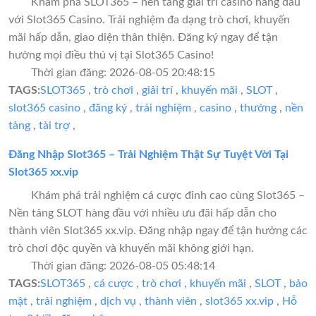
Khám phá SLOT365 – nền tảng giải trí casino hàng đầu
với Slot365 Casino. Trải nghiệm đa dạng trò chơi, khuyến
mãi hấp dẫn, giao diện thân thiện. Đăng ký ngay để tận
hưởng mọi điều thú vị tại Slot365 Casino!
Thời gian đăng: 2026-08-05 20:48:15
TAGS:
SLOT365
,
trò chơi
,
giải trí
,
khuyến mãi
,
SLOT
,
slot365 casino
,
đăng ký
,
trải nghiệm
,
casino
,
thưởng
,
nền
tảng
,
tài trợ
,
Đăng Nhập Slot365 – Trải Nghiệm Thật Sự Tuyệt Vời Tại
Slot365 xx.vip
Khám phá trải nghiệm cá cược đỉnh cao cùng Slot365 –
Nền tảng SLOT hàng đầu với nhiều ưu đãi hấp dẫn cho
thành viên Slot365 xx.vip. Đăng nhập ngay để tận hưởng các
trò chơi độc quyền và khuyến mãi không giới hạn.
Thời gian đăng: 2026-08-05 05:48:14
TAGS:
SLOT365
,
cá cược
,
trò chơi
,
khuyến mãi
,
SLOT
,
bảo
mật
,
trải nghiệm
,
dịch vụ
,
thành viên
,
slot365 xx.vip
,
Hỗ