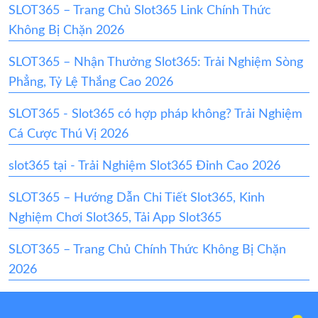
SLOT365 – Trang Chủ Slot365 Link Chính Thức
Không Bị Chặn 2026
SLOT365 – Nhận Thưởng Slot365: Trải Nghiệm Sòng
Phẳng, Tỷ Lệ Thắng Cao 2026
SLOT365 - Slot365 có hợp pháp không? Trải Nghiệm
Cá Cược Thú Vị 2026
slot365 tại - Trải Nghiệm Slot365 Đỉnh Cao 2026
SLOT365 – Hướng Dẫn Chi Tiết Slot365, Kinh
Nghiệm Chơi Slot365, Tải App Slot365
SLOT365 – Trang Chủ Chính Thức Không Bị Chặn
2026