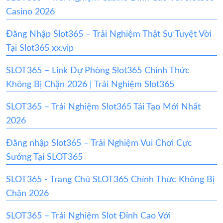
Casino 2026
Đăng Nhập Slot365 – Trải Nghiệm Thật Sự Tuyệt Vời
Tại Slot365 xx.vip
SLOT365 – Link Dự Phòng Slot365 Chính Thức
Không Bị Chặn 2026 | Trải Nghiệm Slot365
SLOT365 – Trải Nghiệm Slot365 Tái Tạo Mới Nhất
2026
Đăng nhập Slot365 – Trải Nghiệm Vui Chơi Cực
Sướng Tại SLOT365
SLOT365 - Trang Chủ SLOT365 Chính Thức Không Bị
Chặn 2026
SLOT365 – Trải Nghiệm Slot Đỉnh Cao Với