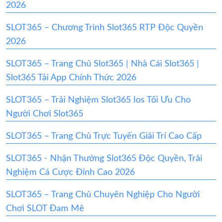
2026
SLOT365 – Chương Trình Slot365 RTP Độc Quyền
2026
SLOT365 – Trang Chủ Slot365 | Nhà Cái Slot365 |
Slot365 Tải App Chính Thức 2026
SLOT365 – Trải Nghiệm Slot365 Ios Tối Ưu Cho
Người Chơi Slot365
SLOT365 – Trang Chủ Trực Tuyến Giải Trí Cao Cấp
SLOT365 - Nhận Thưởng Slot365 Độc Quyền, Trải
Nghiệm Cá Cược Đỉnh Cao 2026
SLOT365 – Trang Chủ Chuyên Nghiệp Cho Người
Chơi SLOT Đam Mê