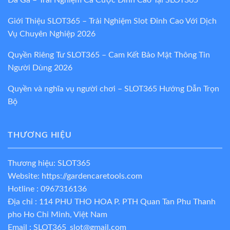
Giới Thiệu SLOT365 – Trải Nghiệm Slot Đỉnh Cao Với Dịch
Vụ Chuyên Nghiệp 2026
Quyền Riêng Tư SLOT365 – Cam Kết Bảo Mật Thông Tin
Người Dùng 2026
Quyền và nghĩa vụ người chơi – SLOT365 Hướng Dẫn Trọn
Bộ
THƯƠNG HIỆU
Thương hiệu: SLOT365
Website:
https://gardencaretools.com
Hotline : 0967316136
Địa chỉ : 114 PHU THO HOA P. PTH Quan Tan Phu Thanh
pho Ho Chi Minh, Việt Nam
Email : SLOT365_slot@gmail.com