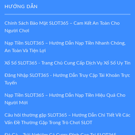
HƯỚNG DẪN
Chính Sách Bảo Mật SLOT365 – Cam Kết An Toàn Cho
Người Chơi
Nạp Tiền SLOT365 – Hướng Dẫn Nạp Tiền Nhanh Chóng,
An Toàn Và Tiện Lợi
Xổ Số SLOT365 - Trang Chủ Cung Cấp Dịch Vụ Xổ Số Uy Tín
Đăng Nhập SLOT365 - Hướng Dẫn Truy Cập Tài Khoản Trực
Tuyến
Nạp Tiền SLOT365 – Hướng Dẫn Nạp Tiền Hiệu Quả Cho
Người Mới
Câu hỏi thường gặp SLOT365 – Hướng Dẫn Chi Tiết Về Các
Vấn Đề Thường Gặp Trong Trò Chơi SLOT
Đá Gà – Trải Nghiệm Cá Cược Đỉnh Cao Tại SLOT365