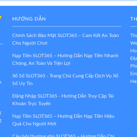
HƯỚNG DẪN
T
Chính Sách Bảo Mật SLOT365 – Cam Kết An Toàn
Th
Cho Người Chơi
We
Ho
Nạp Tiền SLOT365 – Hướng Dẫn Nạp Tiền Nhanh
Đị
Chóng, An Toàn Và Tiện Lợi
Ph
Em
Xổ Số SLOT365 - Trang Chủ Cung Cấp Dịch Vụ Xổ
Has
o
Số Uy Tín
Đăng Nhập SLOT365 - Hướng Dẫn Truy Cập Tài
Khoản Trực Tuyến
ý
g
Nạp Tiền SLOT365 – Hướng Dẫn Nạp Tiền Hiệu
g
Quả Cho Người Mới
Câu hỏi thường gặp SLOT365 – Hướng Dẫn Chi