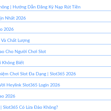
hông | Hướng Dẫn Đăng Ký Nạp Rút Tiền
ịn Nhất 2026
ao 2026
 Và Chất Lượng
ao Cho Người Chơi Slot
i Không Biết
hiệm Chơi Slot Đa Dạng | Slot365 2026
ới Heylink Slot365 Login 2026
Cao 2026
 | Slot365 Có Lừa Đảo Không?