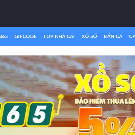
365
GIFCODE
TOP NHÀ CÁI
XỐ SỐ
BẮN CÁ
C