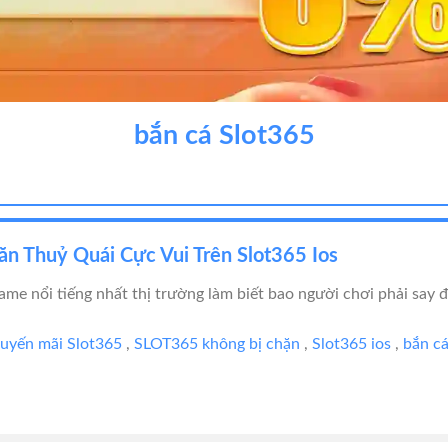
bắn cá Slot365
n Thuỷ Quái Cực Vui Trên Slot365 Ios
ame nổi tiếng nhất thị trường làm biết bao người chơi phải say 
uyến mãi Slot365
,
SLOT365 không bị chặn
,
Slot365 ios
,
bắn cá