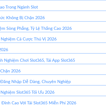
ao Trong Ngành Slot
hức Không Bị Chặn 2026
ệm Sòng Phẳng, Tỷ Lệ Thắng Cao 2026
i Nghiệm Cá Cược Thú Vị 2026
 2026
h Nghiệm Chơi Slot365, Tải App Slot365
 Chặn 2026
 Đăng Nhập Dễ Dàng, Chuyên Nghiệp
 Nghiệm Slot365 Tối Ưu 2026
 Đỉnh Cao Với Tải Slot365 Miễn Phí 2026