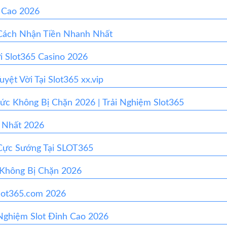
h Cao 2026
 Cách Nhận Tiền Nhanh Nhất
i Slot365 Casino 2026
yệt Vời Tại Slot365 xx.vip
ức Không Bị Chặn 2026 | Trải Nghiệm Slot365
i Nhất 2026
 Cực Sướng Tại SLOT365
Không Bị Chặn 2026
Slot365.com 2026
 Nghiệm Slot Đỉnh Cao 2026