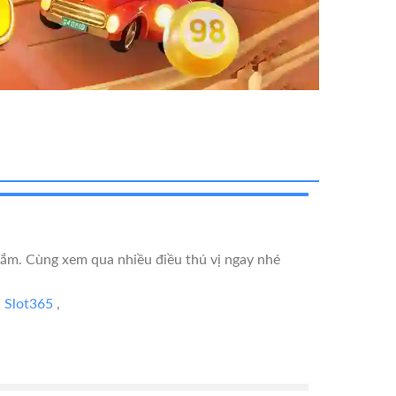
đắm. Cùng xem qua nhiều điều thú vị ngay nhé
 Slot365
,