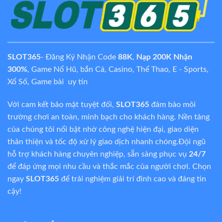
SLOT365
- Đăng Ký Nhận Code
88K
,
Nạp 200K Nhận
300%
, Game Nổ Hũ, bắn Cá, Casino, Thể Thao, E - Sports,
Xổ Số, Game bài uy tín
Với cam kết bảo mật tuyệt đối,
SLOT365
đảm bảo môi
trường chơi an toàn, minh bạch cho khách hàng. Nền tảng
của chúng tôi nổi bật nhờ công nghệ hiện đại, giao diện
thân thiện và tốc độ xử lý giao dịch nhanh chóng.
Đội ngũ
hỗ trợ khách hàng chuyên nghiệp, sẵn sàng phục vụ
24/7
để đáp ứng mọi nhu cầu và thắc mắc của người chơi. Chọn
ngay
SLOT365
để trải nghiệm giải trí đỉnh cao và đáng tin
cậy!