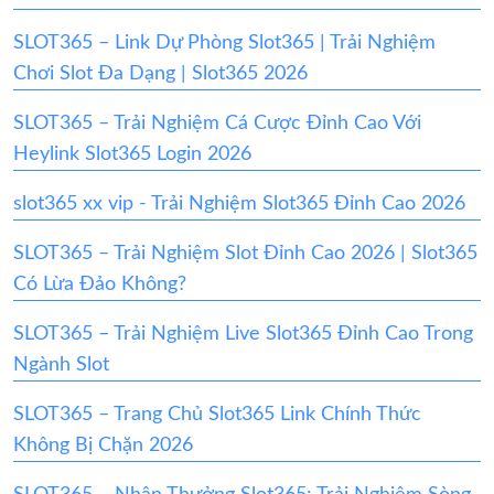
SLOT365 – Link Dự Phòng Slot365 | Trải Nghiệm
Chơi Slot Đa Dạng | Slot365 2026
SLOT365 – Trải Nghiệm Cá Cược Đỉnh Cao Với
Heylink Slot365 Login 2026
slot365 xx vip - Trải Nghiệm Slot365 Đỉnh Cao 2026
SLOT365 – Trải Nghiệm Slot Đỉnh Cao 2026 | Slot365
Có Lừa Đảo Không?
SLOT365 – Trải Nghiệm Live Slot365 Đỉnh Cao Trong
Ngành Slot
SLOT365 – Trang Chủ Slot365 Link Chính Thức
Không Bị Chặn 2026