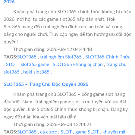
2026
Khám phá trang chủ SLOT365 chính thức không bị chặn
2026, nơi hội tụ các game slot365 hấp dẫn nhất. Hoki
Slot365 mang đến trải nghiệm đỉnh cao, an toàn và công
bằng cho người chơi. Truy cập ngay để tận hưởng ưu đãi độc
quyền!
Thời gian đăng: 2026-06-12 04:44:48
TAGS:
SLOT365
,
trải nghiệm Slot365
,
SLOT365 Chính Thức
,
SLOT
,
slot365 game
,
SLOT365 không bị chặn
,
trang chủ
slot365
,
hoki slot365
,
SLOT365 – Trang Chủ Độc Quyền 2026
Khám phá trang chủ SLOT365 – cổng game slot hàng
đầu Việt Nam. Trải nghiệm game slot trực tuyến với ưu đãi
độc quyền, link Slot365 chính thức không bị chặn. Đăng ký
ngay để nhận khuyến mãi hấp dẫn!
Thời gian đăng: 2026-06-08 12:14:21
TAGS:
SLOT365
,
cá cược
,
SLOT
,
game SLOT
,
khuyến mãi