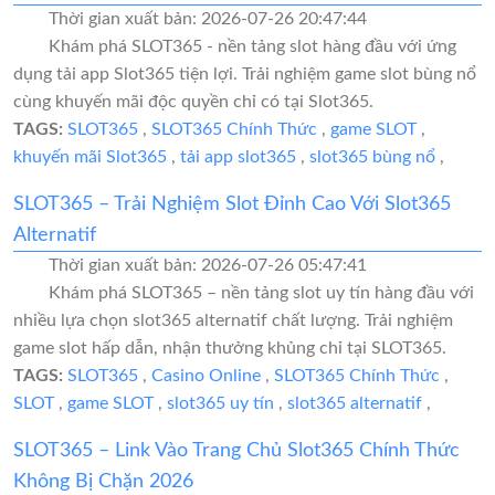
Thời gian xuất bản: 2026-07-26 20:47:44
Khám phá SLOT365 - nền tảng slot hàng đầu với ứng
dụng tải app Slot365 tiện lợi. Trải nghiệm game slot bùng nổ
cùng khuyến mãi độc quyền chỉ có tại Slot365.
TAGS:
SLOT365
,
SLOT365 Chính Thức
,
game SLOT
,
khuyến mãi Slot365
,
tải app slot365
,
slot365 bùng nổ
,
SLOT365 – Trải Nghiệm Slot Đỉnh Cao Với Slot365
Alternatif
Thời gian xuất bản: 2026-07-26 05:47:41
Khám phá SLOT365 – nền tảng slot uy tín hàng đầu với
nhiều lựa chọn slot365 alternatif chất lượng. Trải nghiệm
game slot hấp dẫn, nhận thưởng khủng chỉ tại SLOT365.
TAGS:
SLOT365
,
Casino Online
,
SLOT365 Chính Thức
,
SLOT
,
game SLOT
,
slot365 uy tín
,
slot365 alternatif
,
SLOT365 – Link Vào Trang Chủ Slot365 Chính Thức
Không Bị Chặn 2026