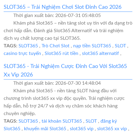
SLOT365 – Trải Nghiệm Chơi Slot Đỉnh Cao 2026
Thời gian xuất bản: 2026-07-31 05:48:05
Khám phá Slot365 – nền tảng slot uy tín với đa dạng trò
chơi hấp dẫn. Đánh giá Slot365 Alternatif và trải nghiệm
dịch vụ chất lượng cao tại SLOT365.
TAGS:
SLOT365
,
Trò Chơi Slot
,
nạp tiền SLOT365
,
SLOT
,
casino trực tuyến
,
Slot365 rút tiền
,
slot365 alternatif
,
SLOT365 - Trải Nghiệm Cược Đỉnh Cao Với Slot365
Xx Vip 2026
Thời gian xuất bản: 2026-07-30 14:48:04
Khám phá Slot365 - nền tảng SLOT hàng đầu với
chương trình slot365 xx vip độc quyền. Trải nghiệm cược
hấp dẫn, hỗ trợ 24/7 và dịch vụ chăm sóc khách hàng
chuyên nghiệp.
TAGS:
SLOT365
,
tài khoản SLOT365
,
SLOT
,
đăng ký
Slot365
,
khuyến mãi Slot365
,
slot365 vip
,
slot365 xx vip
,