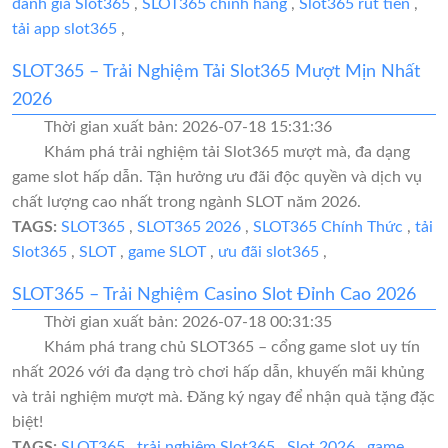
đánh giá Slot365
,
SLOT365 chính hãng
,
Slot365 rút tiền
,
tải app slot365
,
SLOT365 – Trải Nghiệm Tải Slot365 Mượt Mịn Nhất
2026
Thời gian xuất bản: 2026-07-18 15:31:36
Khám phá trải nghiệm tải Slot365 mượt mà, đa dạng
game slot hấp dẫn. Tận hưởng ưu đãi độc quyền và dịch vụ
chất lượng cao nhất trong ngành SLOT năm 2026.
TAGS:
SLOT365
,
SLOT365 2026
,
SLOT365 Chính Thức
,
tải
Slot365
,
SLOT
,
game SLOT
,
ưu đãi slot365
,
SLOT365 – Trải Nghiệm Casino Slot Đỉnh Cao 2026
Thời gian xuất bản: 2026-07-18 00:31:35
Khám phá trang chủ SLOT365 – cổng game slot uy tín
nhất 2026 với đa dạng trò chơi hấp dẫn, khuyến mãi khủng
và trải nghiệm mượt mà. Đăng ký ngay để nhận quà tặng đặc
biệt!
TAGS:
SLOT365
,
trải nghiệm Slot365
,
Slot 2026
,
game