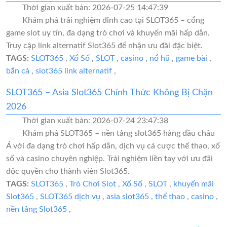
Thời gian xuất bản: 2026-07-25 14:47:39
Khám phá trải nghiệm đỉnh cao tại SLOT365 – cổng
game slot uy tín, đa dạng trò chơi và khuyến mãi hấp dẫn.
Truy cập link alternatif Slot365 để nhận ưu đãi đặc biệt.
TAGS:
SLOT365
,
Xổ Số
,
SLOT
,
casino
,
nổ hũ
,
game bài
,
bắn cá
,
slot365 link alternatif
,
SLOT365 – Asia Slot365 Chính Thức Không Bị Chặn
2026
Thời gian xuất bản: 2026-07-24 23:47:38
Khám phá SLOT365 – nền tảng slot365 hàng đầu châu
Á với đa dạng trò chơi hấp dẫn, dịch vụ cá cược thể thao, xổ
số và casino chuyên nghiệp. Trải nghiệm liền tay với ưu đãi
độc quyền cho thành viên Slot365.
TAGS:
SLOT365
,
Trò Chơi Slot
,
Xổ Số
,
SLOT
,
khuyến mãi
Slot365
,
SLOT365 dịch vụ
,
asia slot365
,
thể thao
,
casino
,
nền tảng Slot365
,