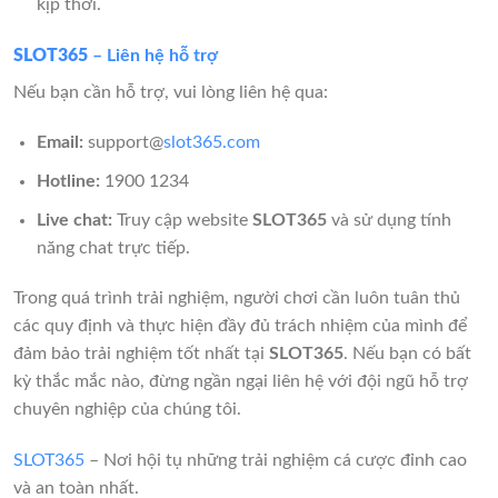
kịp thời.
SLOT365
– Liên hệ hỗ trợ
Nếu bạn cần hỗ trợ, vui lòng liên hệ qua:
Email:
support@
slot365.com
Hotline:
1900 1234
Live chat:
Truy cập website
SLOT365
và sử dụng tính
năng chat trực tiếp.
Trong quá trình trải nghiệm, người chơi cần luôn tuân thủ
các quy định và thực hiện đầy đủ trách nhiệm của mình để
đảm bảo trải nghiệm tốt nhất tại
SLOT365
. Nếu bạn có bất
kỳ thắc mắc nào, đừng ngần ngại liên hệ với đội ngũ hỗ trợ
chuyên nghiệp của chúng tôi.
SLOT365
– Nơi hội tụ những trải nghiệm cá cược đỉnh cao
và an toàn nhất.