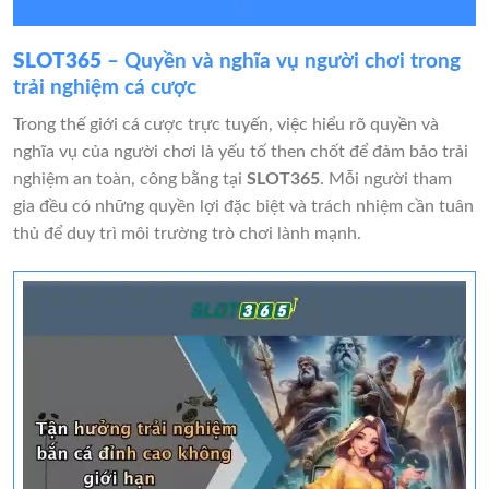
Bộ
SLOT365
– Quyền và nghĩa vụ người chơi trong
trải nghiệm cá cược
Trong thế giới cá cược trực tuyến, việc hiểu rõ quyền và
nghĩa vụ của người chơi là yếu tố then chốt để đảm bảo trải
nghiệm an toàn, công bằng tại
SLOT365
. Mỗi người tham
gia đều có những quyền lợi đặc biệt và trách nhiệm cần tuân
thủ để duy trì môi trường trò chơi lành mạnh.