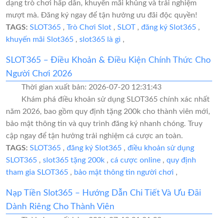
dạng trò chơi hấp dẫn, khuyến mãi khủng và trải nghiệm
mượt mà. Đăng ký ngay để tận hưởng ưu đãi độc quyền!
TAGS:
SLOT365
,
Trò Chơi Slot
,
SLOT
,
đăng ký Slot365
,
khuyến mãi Slot365
,
slot365 là gì
,
SLOT365 – Điều Khoản & Điều Kiện Chính Thức Cho
Người Chơi 2026
Thời gian xuất bản: 2026-07-20 12:31:43
Khám phá điều khoản sử dụng SLOT365 chính xác nhất
năm 2026, bao gồm quy định tặng 200k cho thành viên mới,
bảo mật thông tin và quy trình đăng ký nhanh chóng. Truy
cập ngay để tận hưởng trải nghiệm cá cược an toàn.
TAGS:
SLOT365
,
đăng ký Slot365
,
điều khoản sử dụng
SLOT365
,
slot365 tặng 200k
,
cá cược online
,
quy định
tham gia SLOT365
,
bảo mật thông tin người chơi
,
Nạp Tiền Slot365 – Hướng Dẫn Chi Tiết Và Ưu Đãi
Dành Riêng Cho Thành Viên