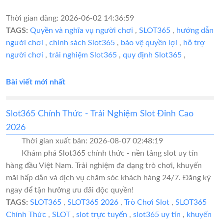
Thời gian đăng: 2026-06-02 14:36:59
TAGS:
Quyền và nghĩa vụ người chơi
,
SLOT365
,
hướng dẫn
người chơi
,
chính sách Slot365
,
bảo vệ quyền lợi
,
hỗ trợ
người chơi
,
trải nghiệm Slot365
,
quy định Slot365
,
Bài viết mới nhất
Slot365 Chính Thức - Trải Nghiệm Slot Đỉnh Cao
2026
Thời gian xuất bản: 2026-08-07 02:48:19
Khám phá Slot365 chính thức - nền tảng slot uy tín
hàng đầu Việt Nam. Trải nghiệm đa dạng trò chơi, khuyến
mãi hấp dẫn và dịch vụ chăm sóc khách hàng 24/7. Đăng ký
ngay để tận hưởng ưu đãi độc quyền!
TAGS:
SLOT365
,
SLOT365 2026
,
Trò Chơi Slot
,
SLOT365
Chính Thức
,
SLOT
,
slot trực tuyến
,
slot365 uy tín
,
khuyến