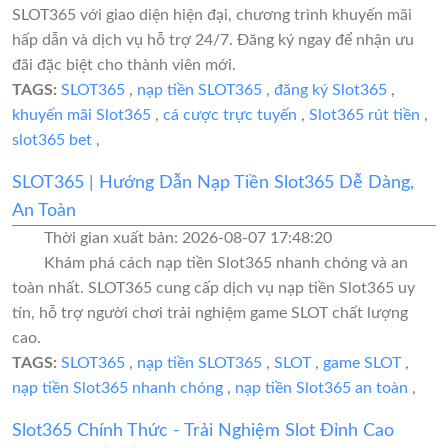
SLOT365 với giao diện hiện đại, chương trình khuyến mãi
hấp dẫn và dịch vụ hỗ trợ 24/7. Đăng ký ngay để nhận ưu
đãi đặc biệt cho thành viên mới.
TAGS:
SLOT365
,
nạp tiền SLOT365
,
đăng ký Slot365
,
khuyến mãi Slot365
,
cá cược trực tuyến
,
Slot365 rút tiền
,
slot365 bet
,
SLOT365 | Hướng Dẫn Nạp Tiền Slot365 Dễ Dàng,
An Toàn
Thời gian xuất bản: 2026-08-07 17:48:20
Khám phá cách nạp tiền Slot365 nhanh chóng và an
toàn nhất. SLOT365 cung cấp dịch vụ nạp tiền Slot365 uy
tín, hỗ trợ người chơi trải nghiệm game SLOT chất lượng
cao.
TAGS:
SLOT365
,
nạp tiền SLOT365
,
SLOT
,
game SLOT
,
nạp tiền Slot365 nhanh chóng
,
nạp tiền Slot365 an toàn
,
Slot365 Chính Thức - Trải Nghiệm Slot Đỉnh Cao