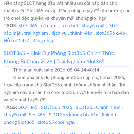
Nền tảng SLOT hàng đầu với nhiều ưu đãi hấp dẫn cho
thành viên Slot365 xx.vip. Đăng nhập ngay để tận hưởng các
trò chơi độc quyền và khuyến mãi không giới hạn.
TAGS:
SLOT365
,
cá cược
,
trò chơi
,
khuyến mãi
,
SLOT
,
bảo mật
,
trải nghiệm
,
dịch vụ
,
thành viên
,
slot365 xx.vip
,
Hỗ trợ 24/7
,
đăng nhập
,
SLOT365 – Link Dự Phòng Slot365 Chính Thức
Không Bị Chặn 2026 | Trải Nghiệm Slot365
Thời gian xuất bản: 2026-08-04 14:48:14
Khám phá link dự phòng Slot365 cập nhật nhất 2026,
truy cập trang chủ Slot365 chính thống không bị chặn. Trải
nghiệm đầy đủ các trò chơi Slot365 với khuyến mãi hấp dẫn
và bảo mật tuyệt đối.
TAGS:
SLOT365
,
SLOT365 2026
,
SLOT365 Chính Thức
,
khuyến mãi Slot365
,
SLOT365 không bị chặn
,
link dự
phòng Slot365
,
slot365 chơi ngay
,