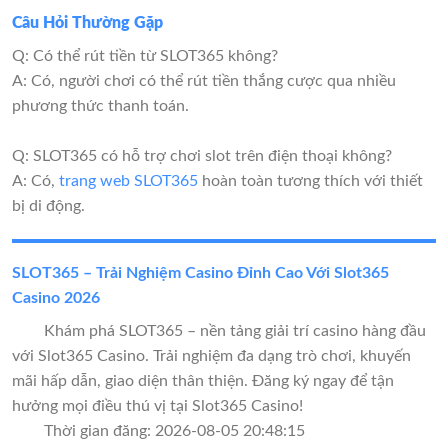
Câu Hỏi Thường Gặp
Q: Có thể rút tiền từ SLOT365 không?
A: Có, người chơi có thể rút tiền thắng cược qua nhiều
phương thức thanh toán.
Q: SLOT365 có hỗ trợ chơi slot trên điện thoại không?
A: Có,
trang web SLOT365
hoàn toàn tương thích với thiết
bị di động.
SLOT365 – Trải Nghiệm Casino Đỉnh Cao Với Slot365
Casino 2026
Khám phá SLOT365 – nền tảng giải trí casino hàng đầu
với Slot365 Casino. Trải nghiệm đa dạng trò chơi, khuyến
mãi hấp dẫn, giao diện thân thiện. Đăng ký ngay để tận
hưởng mọi điều thú vị tại Slot365 Casino!
Thời gian đăng: 2026-08-05 20:48:15