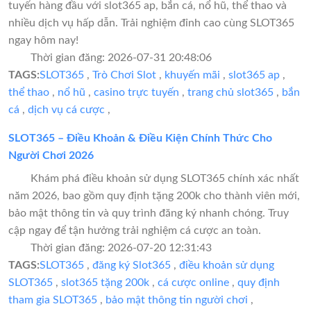
tuyến hàng đầu với slot365 ap, bắn cá, nổ hũ, thể thao và
nhiều dịch vụ hấp dẫn. Trải nghiệm đỉnh cao cùng SLOT365
ngay hôm nay!
Thời gian đăng: 2026-07-31 20:48:06
TAGS:
SLOT365
,
Trò Chơi Slot
,
khuyến mãi
,
slot365 ap
,
thể thao
,
nổ hũ
,
casino trực tuyến
,
trang chủ slot365
,
bắn
cá
,
dịch vụ cá cược
,
SLOT365 – Điều Khoản & Điều Kiện Chính Thức Cho
Người Chơi 2026
Khám phá điều khoản sử dụng SLOT365 chính xác nhất
năm 2026, bao gồm quy định tặng 200k cho thành viên mới,
bảo mật thông tin và quy trình đăng ký nhanh chóng. Truy
cập ngay để tận hưởng trải nghiệm cá cược an toàn.
Thời gian đăng: 2026-07-20 12:31:43
TAGS:
SLOT365
,
đăng ký Slot365
,
điều khoản sử dụng
SLOT365
,
slot365 tặng 200k
,
cá cược online
,
quy định
tham gia SLOT365
,
bảo mật thông tin người chơi
,