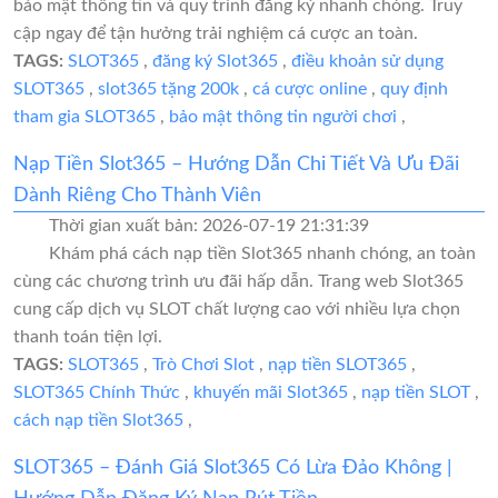
bảo mật thông tin và quy trình đăng ký nhanh chóng. Truy
cập ngay để tận hưởng trải nghiệm cá cược an toàn.
TAGS:
SLOT365
,
đăng ký Slot365
,
điều khoản sử dụng
SLOT365
,
slot365 tặng 200k
,
cá cược online
,
quy định
tham gia SLOT365
,
bảo mật thông tin người chơi
,
Nạp Tiền Slot365 – Hướng Dẫn Chi Tiết Và Ưu Đãi
Dành Riêng Cho Thành Viên
Thời gian xuất bản: 2026-07-19 21:31:39
Khám phá cách nạp tiền Slot365 nhanh chóng, an toàn
cùng các chương trình ưu đãi hấp dẫn. Trang web Slot365
cung cấp dịch vụ SLOT chất lượng cao với nhiều lựa chọn
thanh toán tiện lợi.
TAGS:
SLOT365
,
Trò Chơi Slot
,
nạp tiền SLOT365
,
SLOT365 Chính Thức
,
khuyến mãi Slot365
,
nạp tiền SLOT
,
cách nạp tiền Slot365
,
SLOT365 – Đánh Giá Slot365 Có Lừa Đảo Không |