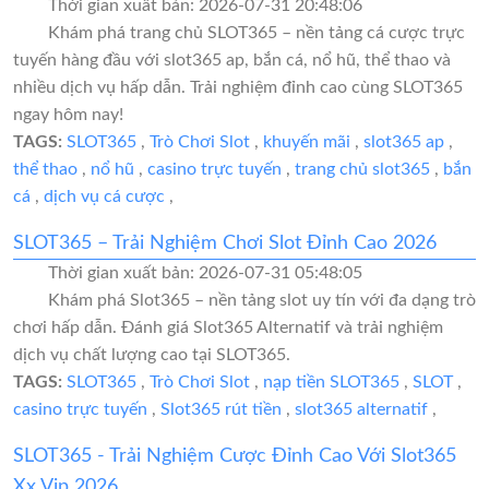
Thời gian xuất bản: 2026-07-31 20:48:06
Khám phá trang chủ SLOT365 – nền tảng cá cược trực
tuyến hàng đầu với slot365 ap, bắn cá, nổ hũ, thể thao và
nhiều dịch vụ hấp dẫn. Trải nghiệm đỉnh cao cùng SLOT365
ngay hôm nay!
TAGS:
SLOT365
,
Trò Chơi Slot
,
khuyến mãi
,
slot365 ap
,
thể thao
,
nổ hũ
,
casino trực tuyến
,
trang chủ slot365
,
bắn
cá
,
dịch vụ cá cược
,
SLOT365 – Trải Nghiệm Chơi Slot Đỉnh Cao 2026
Thời gian xuất bản: 2026-07-31 05:48:05
Khám phá Slot365 – nền tảng slot uy tín với đa dạng trò
chơi hấp dẫn. Đánh giá Slot365 Alternatif và trải nghiệm
dịch vụ chất lượng cao tại SLOT365.
TAGS:
SLOT365
,
Trò Chơi Slot
,
nạp tiền SLOT365
,
SLOT
,
casino trực tuyến
,
Slot365 rút tiền
,
slot365 alternatif
,
SLOT365 - Trải Nghiệm Cược Đỉnh Cao Với Slot365
Xx Vip 2026