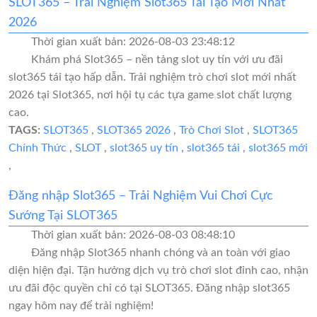
SLOT365 – Trải Nghiệm Slot365 Tái Tạo Mới Nhất
2026
Thời gian xuất bản: 2026-08-03 23:48:12
Khám phá Slot365 – nền tảng slot uy tín với ưu đãi
slot365 tái tạo hấp dẫn. Trải nghiệm trò chơi slot mới nhất
2026 tại Slot365, nơi hội tụ các tựa game slot chất lượng
cao.
TAGS:
SLOT365
,
SLOT365 2026
,
Trò Chơi Slot
,
SLOT365
Chính Thức
,
SLOT
,
slot365 uy tín
,
slot365 tái
,
slot365 mới
,
Đăng nhập Slot365 – Trải Nghiệm Vui Chơi Cực
Sướng Tại SLOT365
Thời gian xuất bản: 2026-08-03 08:48:10
Đăng nhập Slot365 nhanh chóng và an toàn với giao
diện hiện đại. Tận hưởng dịch vụ trò chơi slot đỉnh cao, nhận
ưu đãi độc quyền chỉ có tại SLOT365. Đăng nhập slot365
ngay hôm nay để trải nghiệm!