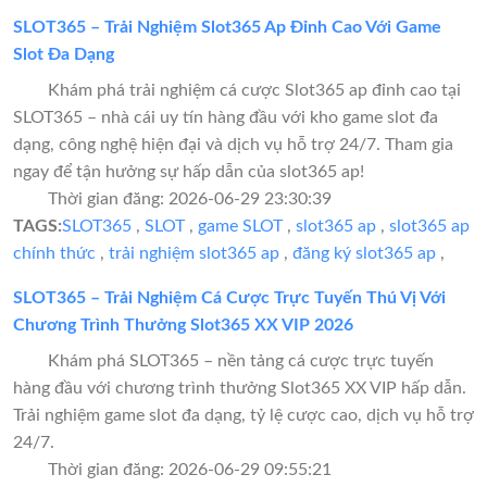
SLOT365 – Trải Nghiệm Slot365 Ap Đỉnh Cao Với Game
Slot Đa Dạng
Khám phá trải nghiệm cá cược Slot365 ap đỉnh cao tại
SLOT365 – nhà cái uy tín hàng đầu với kho game slot đa
dạng, công nghệ hiện đại và dịch vụ hỗ trợ 24/7. Tham gia
ngay để tận hưởng sự hấp dẫn của slot365 ap!
Thời gian đăng: 2026-06-29 23:30:39
TAGS:
SLOT365
,
SLOT
,
game SLOT
,
slot365 ap
,
slot365 ap
chính thức
,
trải nghiệm slot365 ap
,
đăng ký slot365 ap
,
SLOT365 – Trải Nghiệm Cá Cược Trực Tuyến Thú Vị Với
Chương Trình Thưởng Slot365 XX VIP 2026
Khám phá SLOT365 – nền tảng cá cược trực tuyến
hàng đầu với chương trình thưởng Slot365 XX VIP hấp dẫn.
Trải nghiệm game slot đa dạng, tỷ lệ cược cao, dịch vụ hỗ trợ
24/7.
Thời gian đăng: 2026-06-29 09:55:21