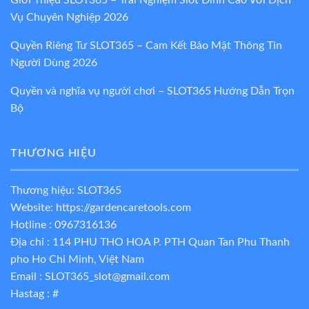
Vụ Chuyên Nghiệp 2026
Quyền Riêng Tư SLOT365 – Cam Kết Bảo Mật Thông Tin
Người Dùng 2026
Quyền và nghĩa vụ người chơi – SLOT365 Hướng Dẫn Trọn
Bộ
THƯƠNG HIỆU
Thương hiệu: SLOT365
Website:
https://gardencaretools.com
Hotline : 0967316136
Địa chỉ : 114 PHU THO HOA P. PTH Quan Tan Phu Thanh
pho Ho Chi Minh, Việt Nam
Email : SLOT365_slot@gmail.com
Hastag : #