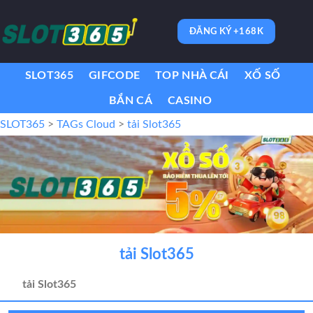
ĐĂNG KÝ +168K
SLOT365
GIFCODE
TOP NHÀ CÁI
XỐ SỐ
BẮN CÁ
CASINO
SLOT365
>
TAGs Cloud
>
tải Slot365
tải Slot365
tải Slot365