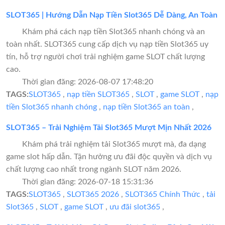
SLOT365 | Hướng Dẫn Nạp Tiền Slot365 Dễ Dàng, An Toàn
Khám phá cách nạp tiền Slot365 nhanh chóng và an
toàn nhất. SLOT365 cung cấp dịch vụ nạp tiền Slot365 uy
tín, hỗ trợ người chơi trải nghiệm game SLOT chất lượng
cao.
Thời gian đăng: 2026-08-07 17:48:20
TAGS:
SLOT365
,
nạp tiền SLOT365
,
SLOT
,
game SLOT
,
nạp
tiền Slot365 nhanh chóng
,
nạp tiền Slot365 an toàn
,
SLOT365 – Trải Nghiệm Tải Slot365 Mượt Mịn Nhất 2026
Khám phá trải nghiệm tải Slot365 mượt mà, đa dạng
game slot hấp dẫn. Tận hưởng ưu đãi độc quyền và dịch vụ
chất lượng cao nhất trong ngành SLOT năm 2026.
Thời gian đăng: 2026-07-18 15:31:36
TAGS:
SLOT365
,
SLOT365 2026
,
SLOT365 Chính Thức
,
tải
Slot365
,
SLOT
,
game SLOT
,
ưu đãi slot365
,