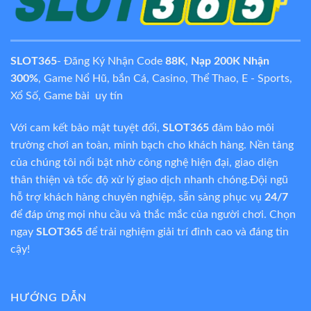
SLOT365
- Đăng Ký Nhận Code
88K
,
Nạp 200K Nhận
300%
, Game Nổ Hũ, bắn Cá, Casino, Thể Thao, E - Sports,
Xổ Số, Game bài uy tín
Với cam kết bảo mật tuyệt đối,
SLOT365
đảm bảo môi
trường chơi an toàn, minh bạch cho khách hàng. Nền tảng
của chúng tôi nổi bật nhờ công nghệ hiện đại, giao diện
thân thiện và tốc độ xử lý giao dịch nhanh chóng.
Đội ngũ
hỗ trợ khách hàng chuyên nghiệp, sẵn sàng phục vụ
24/7
để đáp ứng mọi nhu cầu và thắc mắc của người chơi. Chọn
ngay
SLOT365
để trải nghiệm giải trí đỉnh cao và đáng tin
cậy!
HƯỚNG DẪN