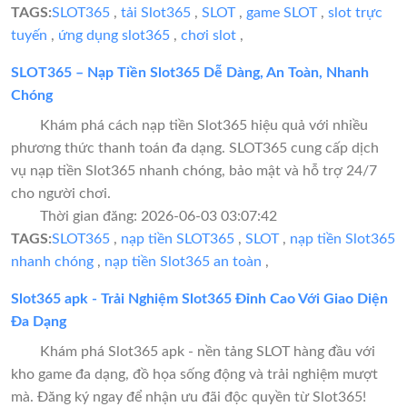
TAGS:
SLOT365
,
tải Slot365
,
SLOT
,
game SLOT
,
slot trực
tuyến
,
ứng dụng slot365
,
chơi slot
,
SLOT365 – Nạp Tiền Slot365 Dễ Dàng, An Toàn, Nhanh
Chóng
Khám phá cách nạp tiền Slot365 hiệu quả với nhiều
phương thức thanh toán đa dạng. SLOT365 cung cấp dịch
vụ nạp tiền Slot365 nhanh chóng, bảo mật và hỗ trợ 24/7
cho người chơi.
Thời gian đăng: 2026-06-03 03:07:42
TAGS:
SLOT365
,
nạp tiền SLOT365
,
SLOT
,
nạp tiền Slot365
nhanh chóng
,
nạp tiền Slot365 an toàn
,
Slot365 apk - Trải Nghiệm Slot365 Đỉnh Cao Với Giao Diện
Đa Dạng
Khám phá Slot365 apk - nền tảng SLOT hàng đầu với
kho game đa dạng, đồ họa sống động và trải nghiệm mượt
mà. Đăng ký ngay để nhận ưu đãi độc quyền từ Slot365!