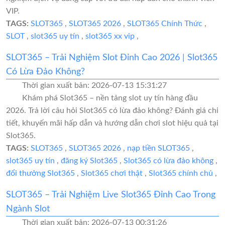
VIP.
TAGS:
SLOT365
,
SLOT365 2026
,
SLOT365 Chính Thức
,
SLOT
,
slot365 uy tín
,
slot365 xx vip
,
SLOT365 – Trải Nghiệm Slot Đỉnh Cao 2026 | Slot365
Có Lừa Đảo Không?
Thời gian xuất bản: 2026-07-13 15:31:27
Khám phá Slot365 – nền tảng slot uy tín hàng đầu
2026. Trả lời câu hỏi Slot365 có lừa đảo không? Đánh giá chi
tiết, khuyến mãi hấp dẫn và hướng dẫn chơi slot hiệu quả tại
Slot365.
TAGS:
SLOT365
,
SLOT365 2026
,
nạp tiền SLOT365
,
slot365 uy tín
,
đăng ký Slot365
,
Slot365 có lừa đảo không
,
đổi thưởng Slot365
,
Slot365 chơi thật
,
Slot365 chính chủ
,
SLOT365 – Trải Nghiệm Live Slot365 Đỉnh Cao Trong
Ngành Slot
Thời gian xuất bản: 2026-07-13 00:31:26