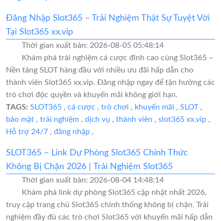
Đăng Nhập Slot365 – Trải Nghiệm Thật Sự Tuyệt Vời
Tại Slot365 xx.vip
Thời gian xuất bản: 2026-08-05 05:48:14
Khám phá trải nghiệm cá cược đỉnh cao cùng Slot365 –
Nền tảng SLOT hàng đầu với nhiều ưu đãi hấp dẫn cho
thành viên Slot365 xx.vip. Đăng nhập ngay để tận hưởng các
trò chơi độc quyền và khuyến mãi không giới hạn.
TAGS:
SLOT365
,
cá cược
,
trò chơi
,
khuyến mãi
,
SLOT
,
bảo mật
,
trải nghiệm
,
dịch vụ
,
thành viên
,
slot365 xx.vip
,
Hỗ trợ 24/7
,
đăng nhập
,
SLOT365 – Link Dự Phòng Slot365 Chính Thức
Không Bị Chặn 2026 | Trải Nghiệm Slot365
Thời gian xuất bản: 2026-08-04 14:48:14
Khám phá link dự phòng Slot365 cập nhật nhất 2026,
truy cập trang chủ Slot365 chính thống không bị chặn. Trải
nghiệm đầy đủ các trò chơi Slot365 với khuyến mãi hấp dẫn