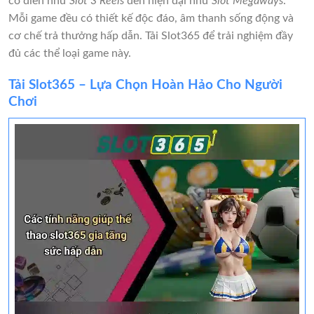
cổ điển như
Slot 3 Reels
đến hiện đại như
Slot Megaways
.
Mỗi game đều có thiết kế độc đáo, âm thanh sống động và
cơ chế trả thưởng hấp dẫn. Tải Slot365 để trải nghiệm đầy
đủ các thể loại game này.
Tải Slot365 – Lựa Chọn Hoàn Hảo Cho Người
Chơi