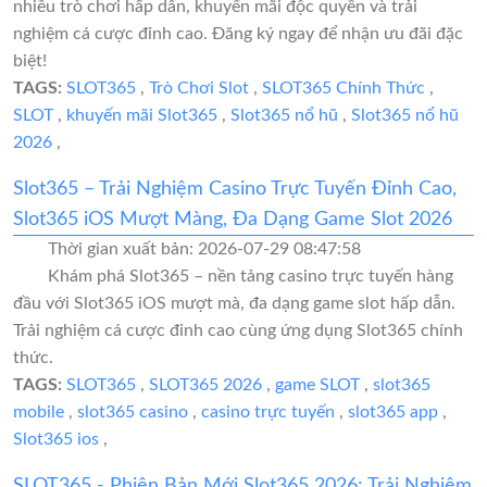
nhiều trò chơi hấp dẫn, khuyến mãi độc quyền và trải
nghiệm cá cược đỉnh cao. Đăng ký ngay để nhận ưu đãi đặc
biệt!
TAGS:
SLOT365
,
Trò Chơi Slot
,
SLOT365 Chính Thức
,
SLOT
,
khuyến mãi Slot365
,
Slot365 nổ hũ
,
Slot365 nổ hũ
2026
,
Slot365 – Trải Nghiệm Casino Trực Tuyến Đỉnh Cao,
Slot365 iOS Mượt Màng, Đa Dạng Game Slot 2026
Thời gian xuất bản: 2026-07-29 08:47:58
Khám phá Slot365 – nền tảng casino trực tuyến hàng
đầu với Slot365 iOS mượt mà, đa dạng game slot hấp dẫn.
Trải nghiệm cá cược đỉnh cao cùng ứng dụng Slot365 chính
thức.
TAGS:
SLOT365
,
SLOT365 2026
,
game SLOT
,
slot365
mobile
,
slot365 casino
,
casino trực tuyến
,
slot365 app
,
Slot365 ios
,
SLOT365 - Phiên Bản Mới Slot365 2026: Trải Nghiệm