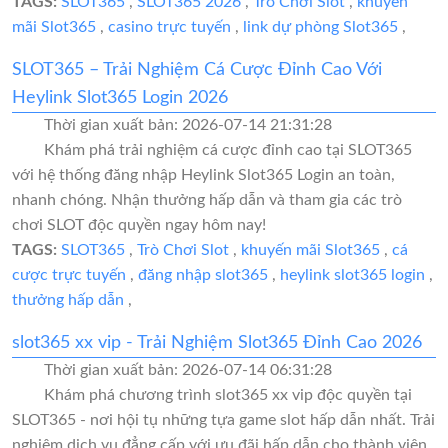
TAGS:
SLOT365
,
SLOT365 2026
,
Trò Chơi Slot
,
khuyến
mãi Slot365
,
casino trực tuyến
,
link dự phòng Slot365
,
SLOT365 – Trải Nghiệm Cá Cược Đỉnh Cao Với
Heylink Slot365 Login 2026
Thời gian xuất bản: 2026-07-14 21:31:28
Khám phá trải nghiệm cá cược đỉnh cao tại SLOT365
với hệ thống đăng nhập Heylink Slot365 Login an toàn,
nhanh chóng. Nhận thưởng hấp dẫn và tham gia các trò
chơi SLOT độc quyền ngay hôm nay!
TAGS:
SLOT365
,
Trò Chơi Slot
,
khuyến mãi Slot365
,
cá
cược trực tuyến
,
đăng nhập slot365
,
heylink slot365 login
,
thưởng hấp dẫn
,
slot365 xx vip - Trải Nghiệm Slot365 Đỉnh Cao 2026
Thời gian xuất bản: 2026-07-14 06:31:28
Khám phá chương trình slot365 xx vip độc quyền tại
SLOT365 - nơi hội tụ những tựa game slot hấp dẫn nhất. Trải
nghiệm dịch vụ đẳng cấp với ưu đãi hấp dẫn cho thành viên