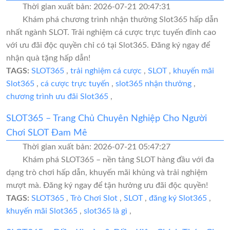
Thời gian xuất bản: 2026-07-21 20:47:31
Khám phá chương trình nhận thưởng Slot365 hấp dẫn
nhất ngành SLOT. Trải nghiệm cá cược trực tuyến đỉnh cao
với ưu đãi độc quyền chỉ có tại Slot365. Đăng ký ngay để
nhận quà tặng hấp dẫn!
TAGS:
SLOT365
,
trải nghiệm cá cược
,
SLOT
,
khuyến mãi
Slot365
,
cá cược trực tuyến
,
slot365 nhận thưởng
,
chương trình ưu đãi Slot365
,
SLOT365 – Trang Chủ Chuyên Nghiệp Cho Người
Chơi SLOT Đam Mê
Thời gian xuất bản: 2026-07-21 05:47:27
Khám phá SLOT365 – nền tảng SLOT hàng đầu với đa
dạng trò chơi hấp dẫn, khuyến mãi khủng và trải nghiệm
mượt mà. Đăng ký ngay để tận hưởng ưu đãi độc quyền!
TAGS:
SLOT365
,
Trò Chơi Slot
,
SLOT
,
đăng ký Slot365
,
khuyến mãi Slot365
,
slot365 là gì
,