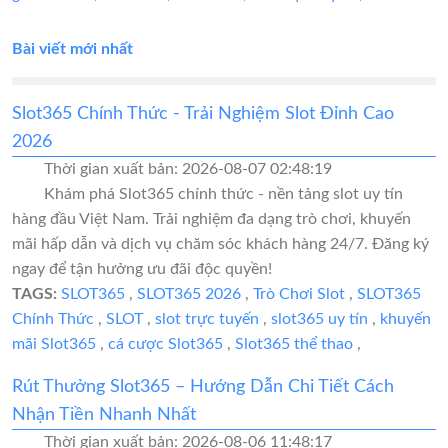
Bài viết mới nhất
Slot365 Chính Thức - Trải Nghiệm Slot Đỉnh Cao
2026
Thời gian xuất bản: 2026-08-07 02:48:19
Khám phá Slot365 chính thức - nền tảng slot uy tín
hàng đầu Việt Nam. Trải nghiệm đa dạng trò chơi, khuyến
mãi hấp dẫn và dịch vụ chăm sóc khách hàng 24/7. Đăng ký
ngay để tận hưởng ưu đãi độc quyền!
TAGS:
SLOT365
,
SLOT365 2026
,
Trò Chơi Slot
,
SLOT365
Chính Thức
,
SLOT
,
slot trực tuyến
,
slot365 uy tín
,
khuyến
mãi Slot365
,
cá cược Slot365
,
Slot365 thể thao
,
Rút Thưởng Slot365 – Hướng Dẫn Chi Tiết Cách
Nhận Tiền Nhanh Nhất
Thời gian xuất bản: 2026-08-06 11:48:17