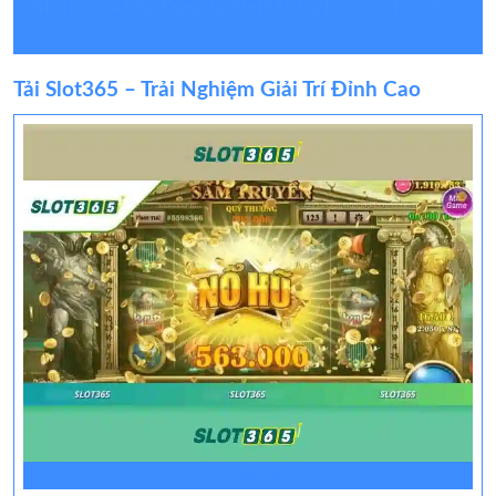
SLOT365 – Ứng Dụng Tải Slot365 Đa Dạng Và Độc Đáo
2026
Tải Slot365 – Trải Nghiệm Giải Trí Đỉnh Cao
Tải Slot365