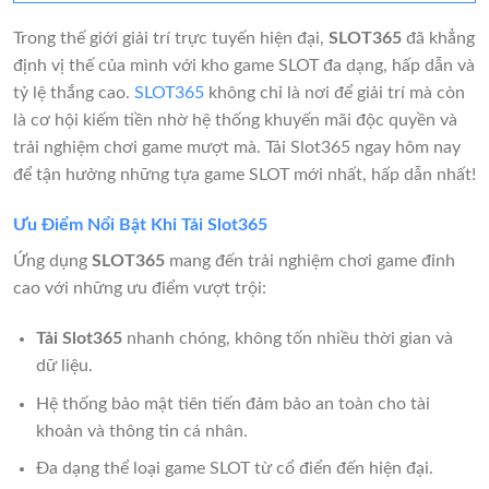
Trong thế giới giải trí trực tuyến hiện đại,
SLOT365
đã khẳng
định vị thế của mình với kho game SLOT đa dạng, hấp dẫn và
tỷ lệ thắng cao.
SLOT365
không chỉ là nơi để giải trí mà còn
là cơ hội kiếm tiền nhờ hệ thống khuyến mãi độc quyền và
trải nghiệm chơi game mượt mà. Tải Slot365 ngay hôm nay
để tận hưởng những tựa game SLOT mới nhất, hấp dẫn nhất!
Ưu Điểm Nổi Bật Khi Tải Slot365
Ứng dụng
SLOT365
mang đến trải nghiệm chơi game đỉnh
cao với những ưu điểm vượt trội:
Tải Slot365
nhanh chóng, không tốn nhiều thời gian và
dữ liệu.
Hệ thống bảo mật tiên tiến đảm bảo an toàn cho tài
khoản và thông tin cá nhân.
Đa dạng thể loại game SLOT từ cổ điển đến hiện đại.