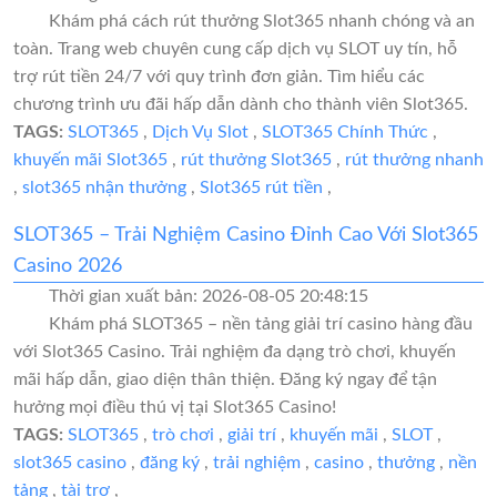
Khám phá cách rút thưởng Slot365 nhanh chóng và an
toàn. Trang web chuyên cung cấp dịch vụ SLOT uy tín, hỗ
trợ rút tiền 24/7 với quy trình đơn giản. Tìm hiểu các
chương trình ưu đãi hấp dẫn dành cho thành viên Slot365.
TAGS:
SLOT365
,
Dịch Vụ Slot
,
SLOT365 Chính Thức
,
khuyến mãi Slot365
,
rút thưởng Slot365
,
rút thưởng nhanh
,
slot365 nhận thưởng
,
Slot365 rút tiền
,
SLOT365 – Trải Nghiệm Casino Đỉnh Cao Với Slot365
Casino 2026
Thời gian xuất bản: 2026-08-05 20:48:15
Khám phá SLOT365 – nền tảng giải trí casino hàng đầu
với Slot365 Casino. Trải nghiệm đa dạng trò chơi, khuyến
mãi hấp dẫn, giao diện thân thiện. Đăng ký ngay để tận
hưởng mọi điều thú vị tại Slot365 Casino!
TAGS:
SLOT365
,
trò chơi
,
giải trí
,
khuyến mãi
,
SLOT
,
slot365 casino
,
đăng ký
,
trải nghiệm
,
casino
,
thưởng
,
nền
tảng
,
tài trợ
,