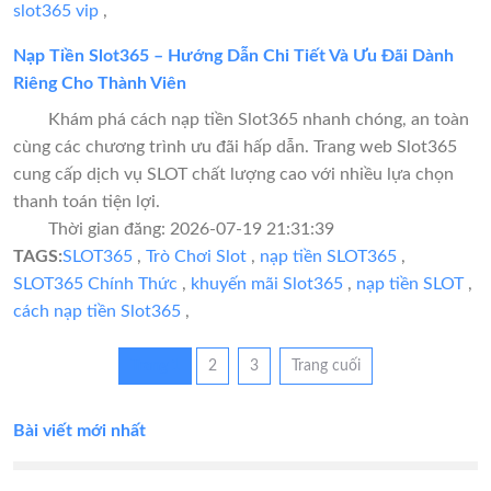
slot365 vip
,
Nạp Tiền Slot365 – Hướng Dẫn Chi Tiết Và Ưu Đãi Dành
Riêng Cho Thành Viên
Khám phá cách nạp tiền Slot365 nhanh chóng, an toàn
cùng các chương trình ưu đãi hấp dẫn. Trang web Slot365
cung cấp dịch vụ SLOT chất lượng cao với nhiều lựa chọn
thanh toán tiện lợi.
Thời gian đăng: 2026-07-19 21:31:39
TAGS:
SLOT365
,
Trò Chơi Slot
,
nạp tiền SLOT365
,
SLOT365 Chính Thức
,
khuyến mãi Slot365
,
nạp tiền SLOT
,
cách nạp tiền Slot365
,
Trang 1
2
3
Trang cuối
Bài viết mới nhất