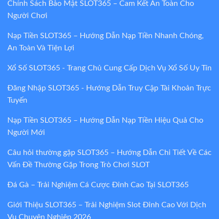
Chính Sách Bảo Mật SLOT365 – Cam Kết An Toàn Cho
Người Chơi
Nạp Tiền SLOT365 – Hướng Dẫn Nạp Tiền Nhanh Chóng,
An Toàn Và Tiện Lợi
Xổ Số SLOT365 - Trang Chủ Cung Cấp Dịch Vụ Xổ Số Uy Tín
Đăng Nhập SLOT365 - Hướng Dẫn Truy Cập Tài Khoản Trực
Tuyến
Nạp Tiền SLOT365 – Hướng Dẫn Nạp Tiền Hiệu Quả Cho
Người Mới
Câu hỏi thường gặp SLOT365 – Hướng Dẫn Chi Tiết Về Các
Vấn Đề Thường Gặp Trong Trò Chơi SLOT
Đá Gà – Trải Nghiệm Cá Cược Đỉnh Cao Tại SLOT365
Giới Thiệu SLOT365 – Trải Nghiệm Slot Đỉnh Cao Với Dịch
Vụ Chuyên Nghiệp 2026