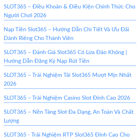
SLOT365 – Điều Khoản & Điều Kiện Chính Thức Cho
Người Chơi 2026
Nạp Tiền Slot365 – Hướng Dẫn Chi Tiết Và Ưu Đãi
Dành Riêng Cho Thành Viên
SLOT365 – Đánh Giá Slot365 Có Lừa Đảo Không |
Hướng Dẫn Đăng Ký Nạp Rút Tiền
SLOT365 – Trải Nghiệm Tải Slot365 Mượt Mịn Nhất
2026
SLOT365 – Trải Nghiệm Casino Slot Đỉnh Cao 2026
SLOT365 – Nền Tảng Slot Đa Dạng, An Toàn Và Chất
Lượng
SLOT365 - Trải Nghiệm RTP Slot365 Đỉnh Cao Cho