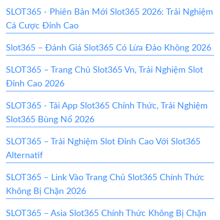
SLOT365 - Phiên Bản Mới Slot365 2026: Trải Nghiệm
Cá Cược Đỉnh Cao
Slot365 – Đánh Giá Slot365 Có Lừa Đảo Không 2026
SLOT365 – Trang Chủ Slot365 Vn, Trải Nghiệm Slot
Đỉnh Cao 2026
SLOT365 - Tải App Slot365 Chính Thức, Trải Nghiệm
Slot365 Bùng Nổ 2026
SLOT365 – Trải Nghiệm Slot Đỉnh Cao Với Slot365
Alternatif
SLOT365 – Link Vào Trang Chủ Slot365 Chính Thức
Không Bị Chặn 2026
SLOT365 – Asia Slot365 Chính Thức Không Bị Chặn