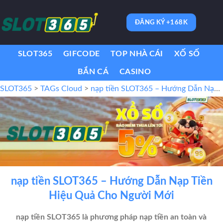
ĐĂNG KÝ +168K
SLOT365
GIFCODE
TOP NHÀ CÁI
XỐ SỐ
BẮN CÁ
CASINO
SLOT365
>
TAGs Cloud
>
nạp tiền SLOT365 – Hướng Dẫn Nạp Tiền Hiệu Quả Cho Người Mới
nạp tiền SLOT365 – Hướng Dẫn Nạp Tiền
Hiệu Quả Cho Người Mới
nạp tiền SLOT365 là phương pháp nạp tiền an toàn và