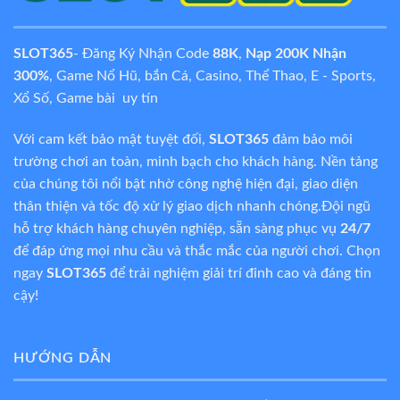
SLOT365
- Đăng Ký Nhận Code
88K
,
Nạp 200K Nhận
300%
, Game Nổ Hũ, bắn Cá, Casino, Thể Thao, E - Sports,
Xổ Số, Game bài uy tín
Với cam kết bảo mật tuyệt đối,
SLOT365
đảm bảo môi
trường chơi an toàn, minh bạch cho khách hàng. Nền tảng
của chúng tôi nổi bật nhờ công nghệ hiện đại, giao diện
thân thiện và tốc độ xử lý giao dịch nhanh chóng.
Đội ngũ
hỗ trợ khách hàng chuyên nghiệp, sẵn sàng phục vụ
24/7
để đáp ứng mọi nhu cầu và thắc mắc của người chơi. Chọn
ngay
SLOT365
để trải nghiệm giải trí đỉnh cao và đáng tin
cậy!
HƯỚNG DẪN