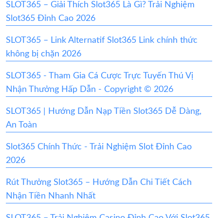
SLOT365 – Giải Thích Slot365 Là Gì? Trải Nghiệm
Slot365 Đỉnh Cao 2026
SLOT365 – Link Alternatif Slot365 Link chính thức
không bị chặn 2026
SLOT365 - Tham Gia Cá Cược Trực Tuyến Thú Vị
Nhận Thưởng Hấp Dẫn - Copyright © 2026
SLOT365 | Hướng Dẫn Nạp Tiền Slot365 Dễ Dàng,
An Toàn
Slot365 Chính Thức - Trải Nghiệm Slot Đỉnh Cao
2026
Rút Thưởng Slot365 – Hướng Dẫn Chi Tiết Cách
Nhận Tiền Nhanh Nhất
SLOT365 – Trải Nghiệm Casino Đỉnh Cao Với Slot365