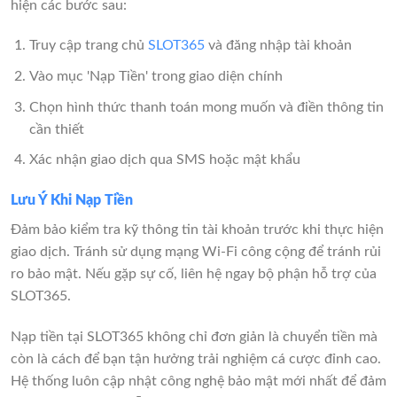
hiện các bước sau:
Truy cập trang chủ
SLOT365
và đăng nhập tài khoản
Vào mục 'Nạp Tiền' trong giao diện chính
Chọn hình thức thanh toán mong muốn và điền thông tin
cần thiết
Xác nhận giao dịch qua SMS hoặc mật khẩu
Lưu Ý Khi Nạp Tiền
Đảm bảo kiểm tra kỹ thông tin tài khoản trước khi thực hiện
giao dịch. Tránh sử dụng mạng Wi-Fi công cộng để tránh rủi
ro bảo mật. Nếu gặp sự cố, liên hệ ngay bộ phận hỗ trợ của
SLOT365.
Nạp tiền tại SLOT365 không chỉ đơn giản là chuyển tiền mà
còn là cách để bạn tận hưởng trải nghiệm cá cược đỉnh cao.
Hệ thống luôn cập nhật công nghệ bảo mật mới nhất để đảm