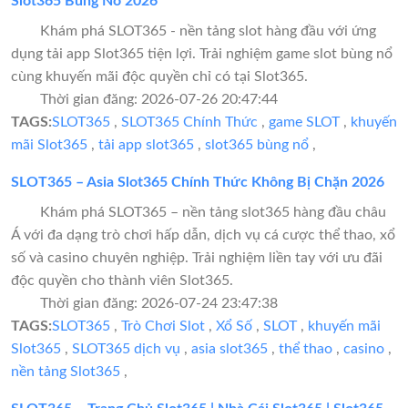
Slot365 Bùng Nổ 2026
Khám phá SLOT365 - nền tảng slot hàng đầu với ứng
dụng tải app Slot365 tiện lợi. Trải nghiệm game slot bùng nổ
cùng khuyến mãi độc quyền chỉ có tại Slot365.
Thời gian đăng: 2026-07-26 20:47:44
TAGS:
SLOT365
,
SLOT365 Chính Thức
,
game SLOT
,
khuyến
mãi Slot365
,
tải app slot365
,
slot365 bùng nổ
,
SLOT365 – Asia Slot365 Chính Thức Không Bị Chặn 2026
Khám phá SLOT365 – nền tảng slot365 hàng đầu châu
Á với đa dạng trò chơi hấp dẫn, dịch vụ cá cược thể thao, xổ
số và casino chuyên nghiệp. Trải nghiệm liền tay với ưu đãi
độc quyền cho thành viên Slot365.
Thời gian đăng: 2026-07-24 23:47:38
TAGS:
SLOT365
,
Trò Chơi Slot
,
Xổ Số
,
SLOT
,
khuyến mãi
Slot365
,
SLOT365 dịch vụ
,
asia slot365
,
thể thao
,
casino
,
nền tảng Slot365
,