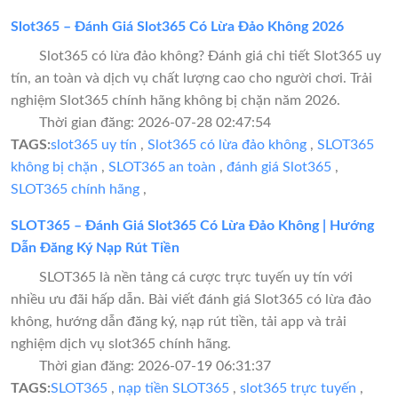
Slot365 – Đánh Giá Slot365 Có Lừa Đảo Không 2026
Slot365 có lừa đảo không? Đánh giá chi tiết Slot365 uy
tín, an toàn và dịch vụ chất lượng cao cho người chơi. Trải
nghiệm Slot365 chính hãng không bị chặn năm 2026.
Thời gian đăng: 2026-07-28 02:47:54
TAGS:
slot365 uy tín
,
Slot365 có lừa đảo không
,
SLOT365
không bị chặn
,
SLOT365 an toàn
,
đánh giá Slot365
,
SLOT365 chính hãng
,
SLOT365 – Đánh Giá Slot365 Có Lừa Đảo Không | Hướng
Dẫn Đăng Ký Nạp Rút Tiền
SLOT365 là nền tảng cá cược trực tuyến uy tín với
nhiều ưu đãi hấp dẫn. Bài viết đánh giá Slot365 có lừa đảo
không, hướng dẫn đăng ký, nạp rút tiền, tải app và trải
nghiệm dịch vụ slot365 chính hãng.
Thời gian đăng: 2026-07-19 06:31:37
TAGS:
SLOT365
,
nạp tiền SLOT365
,
slot365 trực tuyến
,