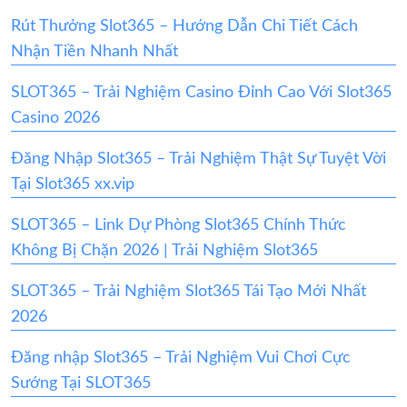
Rút Thưởng Slot365 – Hướng Dẫn Chi Tiết Cách
Nhận Tiền Nhanh Nhất
SLOT365 – Trải Nghiệm Casino Đỉnh Cao Với Slot365
Casino 2026
Đăng Nhập Slot365 – Trải Nghiệm Thật Sự Tuyệt Vời
Tại Slot365 xx.vip
SLOT365 – Link Dự Phòng Slot365 Chính Thức
Không Bị Chặn 2026 | Trải Nghiệm Slot365
SLOT365 – Trải Nghiệm Slot365 Tái Tạo Mới Nhất
2026
Đăng nhập Slot365 – Trải Nghiệm Vui Chơi Cực
Sướng Tại SLOT365