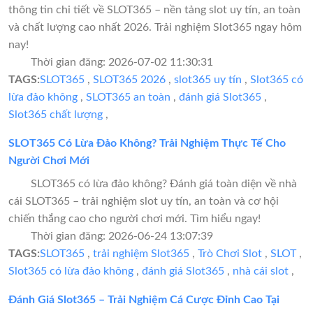
thông tin chi tiết về SLOT365 – nền tảng slot uy tín, an toàn
và chất lượng cao nhất 2026. Trải nghiệm Slot365 ngay hôm
nay!
Thời gian đăng: 2026-07-02 11:30:31
TAGS:
SLOT365
,
SLOT365 2026
,
slot365 uy tín
,
Slot365 có
lừa đảo không
,
SLOT365 an toàn
,
đánh giá Slot365
,
Slot365 chất lượng
,
SLOT365 Có Lừa Đảo Không? Trải Nghiệm Thực Tế Cho
Người Chơi Mới
SLOT365 có lừa đảo không? Đánh giá toàn diện về nhà
cái SLOT365 – trải nghiệm slot uy tín, an toàn và cơ hội
chiến thắng cao cho người chơi mới. Tìm hiểu ngay!
Thời gian đăng: 2026-06-24 13:07:39
TAGS:
SLOT365
,
trải nghiệm Slot365
,
Trò Chơi Slot
,
SLOT
,
Slot365 có lừa đảo không
,
đánh giá Slot365
,
nhà cái slot
,
Đánh Giá Slot365 – Trải Nghiệm Cá Cược Đỉnh Cao Tại