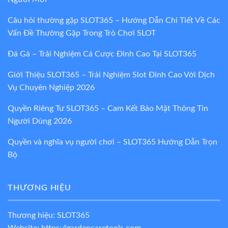
Câu hỏi thường gặp SLOT365 – Hướng Dẫn Chi Tiết Về Các
Vấn Đề Thường Gặp Trong Trò Chơi SLOT
Đá Gà – Trải Nghiệm Cá Cược Đỉnh Cao Tại SLOT365
Giới Thiệu SLOT365 – Trải Nghiệm Slot Đỉnh Cao Với Dịch
Vụ Chuyên Nghiệp 2026
Quyền Riêng Tư SLOT365 – Cam Kết Bảo Mật Thông Tin
Người Dùng 2026
Quyền và nghĩa vụ người chơi – SLOT365 Hướng Dẫn Trọn
Bộ
THƯƠNG HIỆU
Thương hiệu: SLOT365