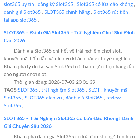
slot365 uy tín
,
đăng ký Slot365
,
Slot365 có lừa đảo không
,
đánh giá Slot365
,
SLOT365 chính hãng
,
Slot365 rút tiền
,
tải app slot365
,
SLOT365 – Đánh Giá Slot365 – Trải Nghiệm Chơi Slot Đỉnh
Cao 2026
Đánh giá Slot365 chi tiết về trải nghiệm chơi slot,
khuyến mãi hấp dẫn và dịch vụ khách hàng chuyên nghiệp.
Khám phá lý do tại sao Slot365 trở thành lựa chọn hàng đầu
cho người chơi slot.
Thời gian đăng: 2026-07-03 20:01:39
TAGS:
SLOT365
,
trải nghiệm Slot365
,
SLOT
,
khuyến mãi
Slot365
,
SLOT365 dịch vụ
,
đánh giá Slot365
,
review
Slot365
,
SLOT365 – Trải Nghiệm Slot365 Có Lừa Đảo Không? Đánh
Giá Chuyên Sâu 2026
Khám phá đánh giá Slot365 có lừa đảo không? Tìm hiểu