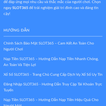
để đáp ứng mọi nhu cầu và thắc mắc của người chơi. Chọn
ngay
SLOT365
để trải nghiệm giải trí đỉnh cao và đáng tin
cậy!
HƯỚNG DẪN
Chính Sách Bảo Mật SLOT365 – Cam Kết An Toàn Cho
Người Chơi
Nạp Tiền SLOT365 – Hướng Dẫn Nạp Tiền Nhanh Chóng,
An Toàn Và Tiện Lợi
Xổ Số SLOT365 - Trang Chủ Cung Cấp Dịch Vụ Xổ Số Uy Tín
Đăng Nhập SLOT365 - Hướng Dẫn Truy Cập Tài Khoản Trực
Tuyến
Nạp Tiền SLOT365 – Hướng Dẫn Nạp Tiền Hiệu Quả Cho
Người Mới