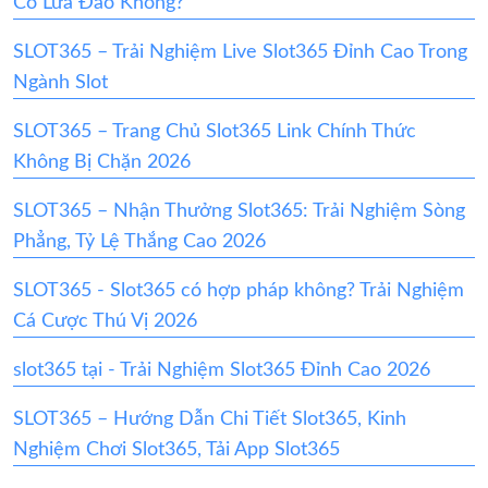
Có Lừa Đảo Không?
SLOT365 – Trải Nghiệm Live Slot365 Đỉnh Cao Trong
Ngành Slot
SLOT365 – Trang Chủ Slot365 Link Chính Thức
Không Bị Chặn 2026
SLOT365 – Nhận Thưởng Slot365: Trải Nghiệm Sòng
Phẳng, Tỷ Lệ Thắng Cao 2026
SLOT365 - Slot365 có hợp pháp không? Trải Nghiệm
Cá Cược Thú Vị 2026
slot365 tại - Trải Nghiệm Slot365 Đỉnh Cao 2026
SLOT365 – Hướng Dẫn Chi Tiết Slot365, Kinh
Nghiệm Chơi Slot365, Tải App Slot365