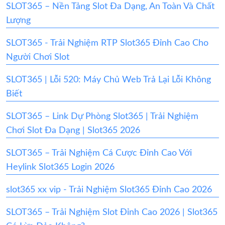
SLOT365 – Nền Tảng Slot Đa Dạng, An Toàn Và Chất
Lượng
SLOT365 - Trải Nghiệm RTP Slot365 Đỉnh Cao Cho
Người Chơi Slot
SLOT365 | Lỗi 520: Máy Chủ Web Trả Lại Lỗi Không
Biết
SLOT365 – Link Dự Phòng Slot365 | Trải Nghiệm
Chơi Slot Đa Dạng | Slot365 2026
SLOT365 – Trải Nghiệm Cá Cược Đỉnh Cao Với
Heylink Slot365 Login 2026
slot365 xx vip - Trải Nghiệm Slot365 Đỉnh Cao 2026
SLOT365 – Trải Nghiệm Slot Đỉnh Cao 2026 | Slot365