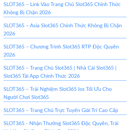
SLOT365 – Link Vào Trang Chủ Slot365 Chính Thức
Không Bị Chặn 2026
SLOT365 – Asia Slot365 Chính Thức Không Bị Chặn
2026
SLOT365 – Chương Trình Slot365 RTP Độc Quyền
2026
SLOT365 – Trang Chủ Slot365 | Nhà Cái Slot365 |
Slot365 Tải App Chính Thức 2026
SLOT365 – Trải Nghiệm Slot365 Ios Tối Ưu Cho
Người Chơi Slot365
SLOT365 – Trang Chủ Trực Tuyến Giải Trí Cao Cấp
SLOT365 - Nhận Thưởng Slot365 Độc Quyền, Trải