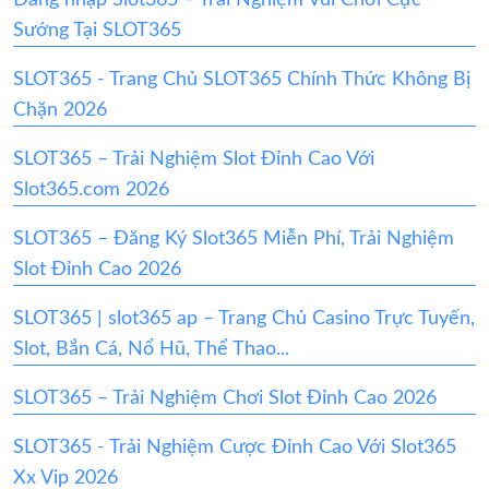
Đăng nhập Slot365 – Trải Nghiệm Vui Chơi Cực
Sướng Tại SLOT365
SLOT365 - Trang Chủ SLOT365 Chính Thức Không Bị
Chặn 2026
SLOT365 – Trải Nghiệm Slot Đỉnh Cao Với
Slot365.com 2026
SLOT365 – Đăng Ký Slot365 Miễn Phí, Trải Nghiệm
Slot Đỉnh Cao 2026
SLOT365 | slot365 ap – Trang Chủ Casino Trực Tuyến,
Slot, Bắn Cá, Nổ Hũ, Thể Thao...
SLOT365 – Trải Nghiệm Chơi Slot Đỉnh Cao 2026
SLOT365 - Trải Nghiệm Cược Đỉnh Cao Với Slot365
Xx Vip 2026