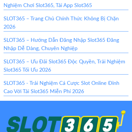
Nghiệm Chơi Slot365, Tải App Slot365
SLOT365 – Trang Chủ Chính Thức Không Bị Chặn
2026
SLOT365 – Hướng Dẫn Đăng Nhập Slot365 Đăng
Nhập Dễ Dàng, Chuyên Nghiệp
SLOT365 – Ưu Đãi Slot365 Độc Quyền, Trải Nghiệm
Slot365 Tối Ưu 2026
SLOT365 - Trải Nghiệm Cá Cược Slot Online Đỉnh
Cao Với Tải Slot365 Miễn Phí 2026