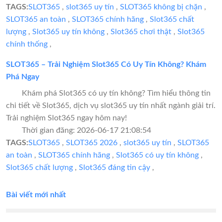
TAGS:
SLOT365
,
slot365 uy tín
,
SLOT365 không bị chặn
,
SLOT365 an toàn
,
SLOT365 chính hãng
,
Slot365 chất
lượng
,
Slot365 uy tín không
,
Slot365 chơi thật
,
Slot365
chính thống
,
SLOT365 – Trải Nghiệm Slot365 Có Uy Tín Không? Khám
Phá Ngay
Khám phá Slot365 có uy tín không? Tìm hiểu thông tin
chi tiết về Slot365, dịch vụ slot365 uy tín nhất ngành giải trí.
Trải nghiệm Slot365 ngay hôm nay!
Thời gian đăng: 2026-06-17 21:08:54
TAGS:
SLOT365
,
SLOT365 2026
,
slot365 uy tín
,
SLOT365
an toàn
,
SLOT365 chính hãng
,
Slot365 có uy tín không
,
Slot365 chất lượng
,
Slot365 đáng tin cậy
,
Bài viết mới nhất