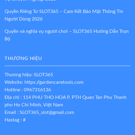
Quyền Riêng Tư SLOT365 – Cam Kết Bảo Mật Thông Tin
Người Dùng 2026
Quyền và nghĩa vụ người chơi – SLOT365 Hướng Dẫn Trọn
Bộ
THƯƠNG HIỆU
Thương hiệu: SLOT365
Website:
https://gardencaretools.com
Hotline : 0967316136
Địa chỉ : 114 PHU THO HOA P. PTH Quan Tan Phu Thanh
pho Ho Chi Minh, Việt Nam
Email : SLOT365_slot@gmail.com
Hastag : #