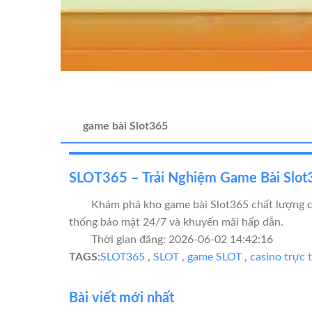
game bài Slot365
SLOT365 – Trải Nghiệm Game Bài Slot
Khám phá kho game bài Slot365 chất lượng ca
thống bảo mật 24/7 và khuyến mãi hấp dẫn.
Thời gian đăng: 2026-06-02 14:42:16
TAGS:
SLOT365
,
SLOT
,
game SLOT
,
casino trực 
Bài viết mới nhất