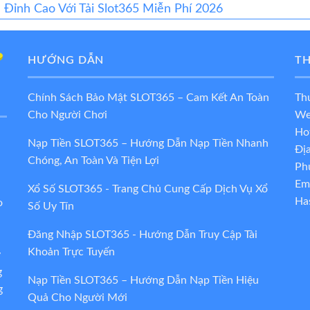
 Đỉnh Cao Với Tải Slot365 Miễn Phí 2026
HƯỚNG DẪN
T
Chính Sách Bảo Mật SLOT365 – Cam Kết An Toàn
Th
Cho Người Chơi
We
Ho
Nạp Tiền SLOT365 – Hướng Dẫn Nạp Tiền Nhanh
Đị
Chóng, An Toàn Và Tiện Lợi
Ph
Em
Xổ Số SLOT365 - Trang Chủ Cung Cấp Dịch Vụ Xổ
Has
o
Số Uy Tín
Đăng Nhập SLOT365 - Hướng Dẫn Truy Cập Tài
Khoản Trực Tuyến
ý
g
Nạp Tiền SLOT365 – Hướng Dẫn Nạp Tiền Hiệu
g
Quả Cho Người Mới