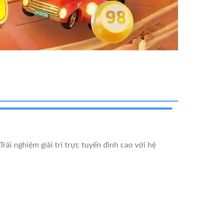
i nghiệm giải trí trực tuyến đỉnh cao với hệ