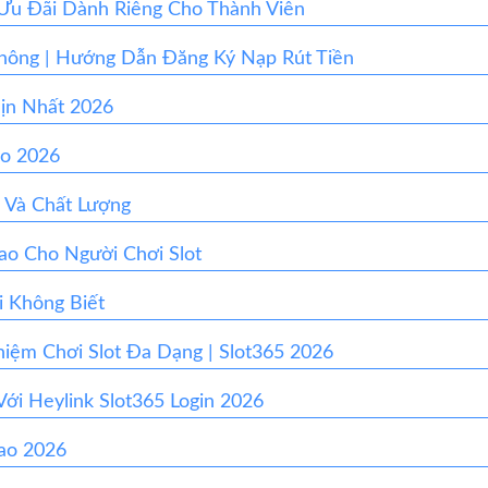
 Ưu Đãi Dành Riêng Cho Thành Viên
hông | Hướng Dẫn Đăng Ký Nạp Rút Tiền
ịn Nhất 2026
ao 2026
 Và Chất Lượng
ao Cho Người Chơi Slot
i Không Biết
hiệm Chơi Slot Đa Dạng | Slot365 2026
ới Heylink Slot365 Login 2026
Cao 2026