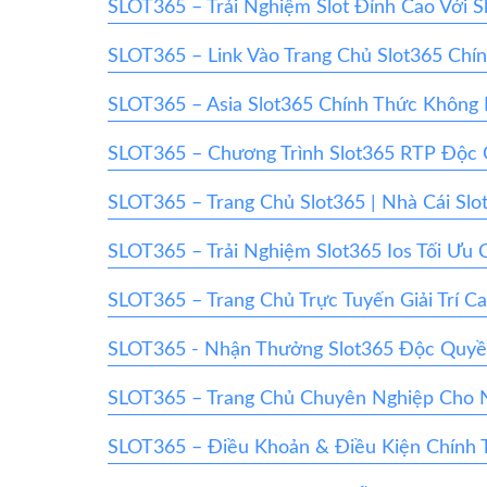
SLOT365 – Trải Nghiệm Slot Đỉnh Cao Với Sl
SLOT365 – Link Vào Trang Chủ Slot365 Chí
SLOT365 – Asia Slot365 Chính Thức Không 
SLOT365 – Chương Trình Slot365 RTP Độc
SLOT365 – Trang Chủ Slot365 | Nhà Cái Slo
SLOT365 – Trải Nghiệm Slot365 Ios Tối Ưu 
SLOT365 – Trang Chủ Trực Tuyến Giải Trí C
SLOT365 - Nhận Thưởng Slot365 Độc Quyền
SLOT365 – Trang Chủ Chuyên Nghiệp Cho
SLOT365 – Điều Khoản & Điều Kiện Chính 