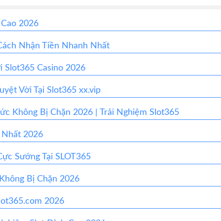
h Cao 2026
 Cách Nhận Tiền Nhanh Nhất
i Slot365 Casino 2026
yệt Vời Tại Slot365 xx.vip
ức Không Bị Chặn 2026 | Trải Nghiệm Slot365
i Nhất 2026
 Cực Sướng Tại SLOT365
Không Bị Chặn 2026
Slot365.com 2026