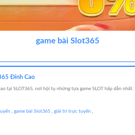
game bài Slot365
365 Đỉnh Cao
o tại SLOT365, nơi hội tụ những tựa game SLOT hấp dẫn nhất. Trả
tuyến
,
game bài Slot365
,
giải trí trực tuyến
,