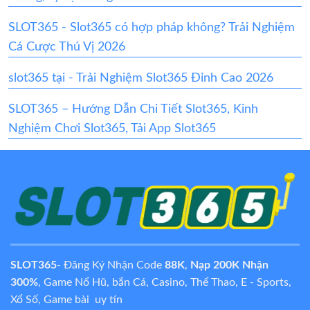
SLOT365 - Slot365 có hợp pháp không? Trải Nghiệm
Cá Cược Thú Vị 2026
slot365 tại - Trải Nghiệm Slot365 Đỉnh Cao 2026
SLOT365 – Hướng Dẫn Chi Tiết Slot365, Kinh
Nghiệm Chơi Slot365, Tải App Slot365
SLOT365
- Đăng Ký Nhận Code
88K
,
Nạp 200K Nhận
300%
, Game Nổ Hũ, bắn Cá, Casino, Thể Thao, E - Sports,
Xổ Số, Game bài uy tín