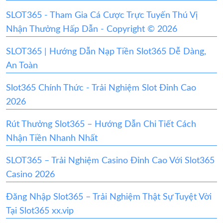
SLOT365 - Tham Gia Cá Cược Trực Tuyến Thú Vị
Nhận Thưởng Hấp Dẫn - Copyright © 2026
SLOT365 | Hướng Dẫn Nạp Tiền Slot365 Dễ Dàng,
An Toàn
Slot365 Chính Thức - Trải Nghiệm Slot Đỉnh Cao
2026
Rút Thưởng Slot365 – Hướng Dẫn Chi Tiết Cách
Nhận Tiền Nhanh Nhất
SLOT365 – Trải Nghiệm Casino Đỉnh Cao Với Slot365
Casino 2026
Đăng Nhập Slot365 – Trải Nghiệm Thật Sự Tuyệt Vời
Tại Slot365 xx.vip