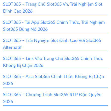
SLOT365 – Trang Chủ Slot365 Vn, Trải Nghiệm Slot
Đỉnh Cao 2026
SLOT365 - Tải App Slot365 Chính Thức, Trải Nghiệm
Slot365 Bùng Nổ 2026
SLOT365 – Trải Nghiệm Slot Đỉnh Cao Với Slot365
Alternatif
SLOT365 – Link Vào Trang Chủ Slot365 Chính Thức
Không Bị Chặn 2026
SLOT365 – Asia Slot365 Chính Thức Không Bị Chặn
2026
SLOT365 – Chương Trình Slot365 RTP Độc Quyền
2026