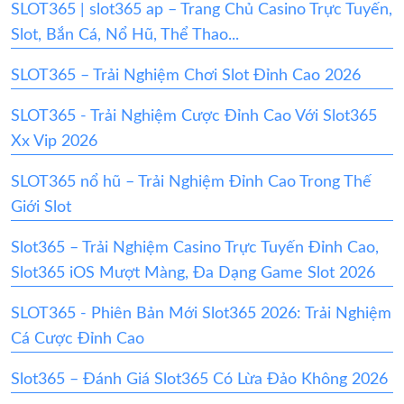
SLOT365 | slot365 ap – Trang Chủ Casino Trực Tuyến,
Slot, Bắn Cá, Nổ Hũ, Thể Thao...
SLOT365 – Trải Nghiệm Chơi Slot Đỉnh Cao 2026
SLOT365 - Trải Nghiệm Cược Đỉnh Cao Với Slot365
Xx Vip 2026
SLOT365 nổ hũ – Trải Nghiệm Đỉnh Cao Trong Thế
Giới Slot
Slot365 – Trải Nghiệm Casino Trực Tuyến Đỉnh Cao,
Slot365 iOS Mượt Màng, Đa Dạng Game Slot 2026
SLOT365 - Phiên Bản Mới Slot365 2026: Trải Nghiệm
Cá Cược Đỉnh Cao
Slot365 – Đánh Giá Slot365 Có Lừa Đảo Không 2026