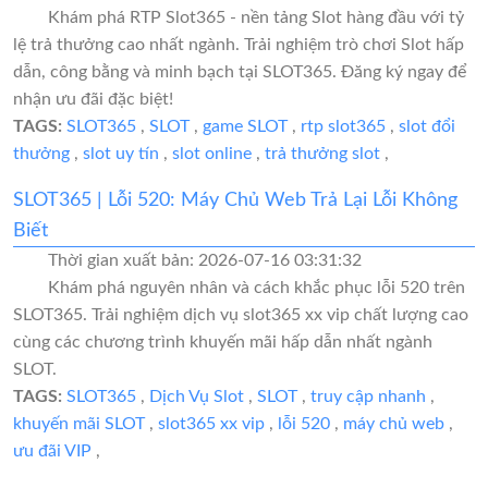
Khám phá RTP Slot365 - nền tảng Slot hàng đầu với tỷ
lệ trả thưởng cao nhất ngành. Trải nghiệm trò chơi Slot hấp
dẫn, công bằng và minh bạch tại SLOT365. Đăng ký ngay để
nhận ưu đãi đặc biệt!
TAGS:
SLOT365
,
SLOT
,
game SLOT
,
rtp slot365
,
slot đổi
thưởng
,
slot uy tín
,
slot online
,
trả thưởng slot
,
SLOT365 | Lỗi 520: Máy Chủ Web Trả Lại Lỗi Không
Biết
Thời gian xuất bản: 2026-07-16 03:31:32
Khám phá nguyên nhân và cách khắc phục lỗi 520 trên
SLOT365. Trải nghiệm dịch vụ slot365 xx vip chất lượng cao
cùng các chương trình khuyến mãi hấp dẫn nhất ngành
SLOT.
TAGS:
SLOT365
,
Dịch Vụ Slot
,
SLOT
,
truy cập nhanh
,
khuyến mãi SLOT
,
slot365 xx vip
,
lỗi 520
,
máy chủ web
,
ưu đãi VIP
,