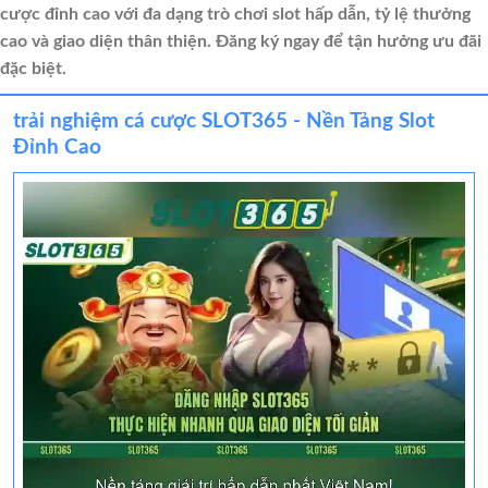
cược đỉnh cao với đa dạng trò chơi slot hấp dẫn, tỷ lệ thưởng
cao và giao diện thân thiện. Đăng ký ngay để tận hưởng ưu đãi
đặc biệt.
trải nghiệm cá cược SLOT365 - Nền Tảng Slot
Đỉnh Cao