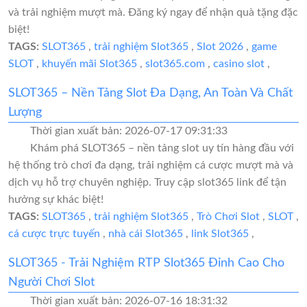
và trải nghiệm mượt mà. Đăng ký ngay để nhận quà tặng đặc
biệt!
TAGS:
SLOT365
,
trải nghiệm Slot365
,
Slot 2026
,
game
SLOT
,
khuyến mãi Slot365
,
slot365.com
,
casino slot
,
SLOT365 – Nền Tảng Slot Đa Dạng, An Toàn Và Chất
Lượng
Thời gian xuất bản: 2026-07-17 09:31:33
Khám phá SLOT365 – nền tảng slot uy tín hàng đầu với
hệ thống trò chơi đa dạng, trải nghiệm cá cược mượt mà và
dịch vụ hỗ trợ chuyên nghiệp. Truy cập slot365 link để tận
hưởng sự khác biệt!
TAGS:
SLOT365
,
trải nghiệm Slot365
,
Trò Chơi Slot
,
SLOT
,
cá cược trực tuyến
,
nhà cái Slot365
,
link Slot365
,
SLOT365 - Trải Nghiệm RTP Slot365 Đỉnh Cao Cho
Người Chơi Slot
Thời gian xuất bản: 2026-07-16 18:31:32