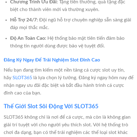
Chương Trình Ưu Đãi:
Tặng tiền thưởng, quà tặng đặc
biệt cho thành viên mới và thường xuyên.
Hỗ Trợ 24/7:
Đội ngũ hỗ trợ chuyên nghiệp sẵn sàng giải
đáp mọi thắc mắc.
Độ An Toàn Cao:
Hệ thống bảo mật tiên tiến đảm bảo
thông tin người dùng được bảo vệ tuyệt đối.
Đăng Ký Ngay Để Trải Nghiệm Slot Đỉnh Cao
Nếu bạn đang tìm kiếm một nền tảng cá cược slot uy tín,
hãy
SLOT365
là lựa chọn lý tưởng. Đăng ký ngay hôm nay để
nhận ngay ưu đãi đặc biệt và bắt đầu hành trình cá cược
đỉnh cao của bạn.
Thế Giới Slot Sôi Động Với SLOT365
SLOT365 không chỉ là nơi để cá cược, mà còn là không gian
giải trí tuyệt vời cho người yêu thích slot. Với hệ thống trò
chơi đa dạng, bạn có thể trải nghiệm các thể loại slot khác