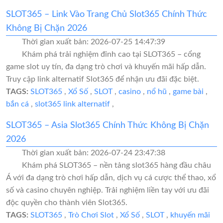
SLOT365 – Link Vào Trang Chủ Slot365 Chính Thức
Không Bị Chặn 2026
Thời gian xuất bản: 2026-07-25 14:47:39
Khám phá trải nghiệm đỉnh cao tại SLOT365 – cổng
game slot uy tín, đa dạng trò chơi và khuyến mãi hấp dẫn.
Truy cập link alternatif Slot365 để nhận ưu đãi đặc biệt.
TAGS:
SLOT365
,
Xổ Số
,
SLOT
,
casino
,
nổ hũ
,
game bài
,
bắn cá
,
slot365 link alternatif
,
SLOT365 – Asia Slot365 Chính Thức Không Bị Chặn
2026
Thời gian xuất bản: 2026-07-24 23:47:38
Khám phá SLOT365 – nền tảng slot365 hàng đầu châu
Á với đa dạng trò chơi hấp dẫn, dịch vụ cá cược thể thao, xổ
số và casino chuyên nghiệp. Trải nghiệm liền tay với ưu đãi
độc quyền cho thành viên Slot365.
TAGS:
SLOT365
,
Trò Chơi Slot
,
Xổ Số
,
SLOT
,
khuyến mãi