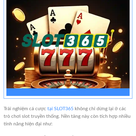
Trải Nghiệm Slot Đỉnh Cao
Trải nghiệm cá cược
tại SLOT365
không chỉ dừng lại ở các
trò chơi slot truyền thống. Nền tảng này còn tích hợp nhiều
tính năng hiện đại như: