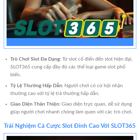
Ưu Điểm Nghiệm Cược SLOT365
Trò Chơi Slot Đa Dạng:
Từ slot cổ điển đến slot hiện đại,
SLOT365 cung cấp đầy đủ các thể loại game slot phổ
biến.
Tỷ Lệ Thưởng Hấp Dẫn:
Người chơi có cơ hội nhận
thưởng cao với tỷ lệ trả thưởng hấp dẫn.
Giao Diện Thân Thiện:
Giao diện trực quan, dễ sử dụng
giúp người chơi nhanh chóng làm quen với các trò chơi.
Trải Nghiệm Cá Cược Slot Đỉnh Cao Với SLOT365