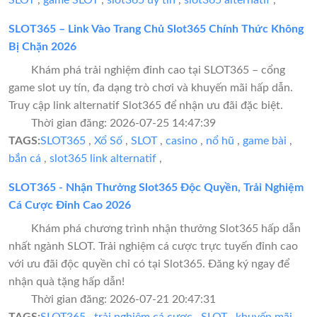
SLOT365 – Link Vào Trang Chủ Slot365 Chính Thức Không
Bị Chặn 2026
Khám phá trải nghiệm đỉnh cao tại SLOT365 – cổng
game slot uy tín, đa dạng trò chơi và khuyến mãi hấp dẫn.
Truy cập link alternatif Slot365 để nhận ưu đãi đặc biệt.
Thời gian đăng: 2026-07-25 14:47:39
TAGS:
SLOT365
,
Xổ Số
,
SLOT
,
casino
,
nổ hũ
,
game bài
,
bắn cá
,
slot365 link alternatif
,
SLOT365 - Nhận Thưởng Slot365 Độc Quyền, Trải Nghiệm
Cá Cược Đỉnh Cao 2026
Khám phá chương trình nhận thưởng Slot365 hấp dẫn
nhất ngành SLOT. Trải nghiệm cá cược trực tuyến đỉnh cao
với ưu đãi độc quyền chỉ có tại Slot365. Đăng ký ngay để
nhận quà tặng hấp dẫn!
Thời gian đăng: 2026-07-21 20:47:31
TAGS:
SLOT365
,
trải nghiệm cá cược
,
SLOT
,
khuyến mãi