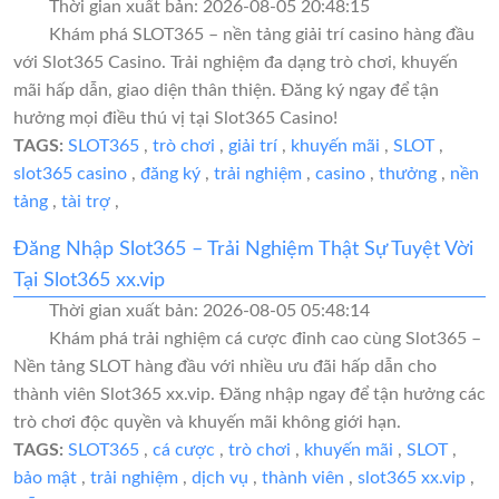
Thời gian xuất bản: 2026-08-05 20:48:15
Khám phá SLOT365 – nền tảng giải trí casino hàng đầu
với Slot365 Casino. Trải nghiệm đa dạng trò chơi, khuyến
mãi hấp dẫn, giao diện thân thiện. Đăng ký ngay để tận
hưởng mọi điều thú vị tại Slot365 Casino!
TAGS:
SLOT365
,
trò chơi
,
giải trí
,
khuyến mãi
,
SLOT
,
slot365 casino
,
đăng ký
,
trải nghiệm
,
casino
,
thưởng
,
nền
tảng
,
tài trợ
,
Đăng Nhập Slot365 – Trải Nghiệm Thật Sự Tuyệt Vời
Tại Slot365 xx.vip
Thời gian xuất bản: 2026-08-05 05:48:14
Khám phá trải nghiệm cá cược đỉnh cao cùng Slot365 –
Nền tảng SLOT hàng đầu với nhiều ưu đãi hấp dẫn cho
thành viên Slot365 xx.vip. Đăng nhập ngay để tận hưởng các
trò chơi độc quyền và khuyến mãi không giới hạn.
TAGS:
SLOT365
,
cá cược
,
trò chơi
,
khuyến mãi
,
SLOT
,
bảo mật
,
trải nghiệm
,
dịch vụ
,
thành viên
,
slot365 xx.vip
,