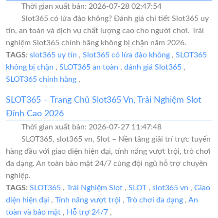
Thời gian xuất bản: 2026-07-28 02:47:54
Slot365 có lừa đảo không? Đánh giá chi tiết Slot365 uy
tín, an toàn và dịch vụ chất lượng cao cho người chơi. Trải
nghiệm Slot365 chính hãng không bị chặn năm 2026.
TAGS:
slot365 uy tín
,
Slot365 có lừa đảo không
,
SLOT365
không bị chặn
,
SLOT365 an toàn
,
đánh giá Slot365
,
SLOT365 chính hãng
,
SLOT365 – Trang Chủ Slot365 Vn, Trải Nghiệm Slot
Đỉnh Cao 2026
Thời gian xuất bản: 2026-07-27 11:47:48
SLOT365, slot365 vn, Slot – Nền tảng giải trí trực tuyến
hàng đầu với giao diện hiện đại, tính năng vượt trội, trò chơi
đa dạng. An toàn bảo mật 24/7 cùng đội ngũ hỗ trợ chuyên
nghiệp.
TAGS:
SLOT365
,
Trải Nghiệm Slot
,
SLOT
,
slot365 vn
,
Giao
diện hiện đại
,
Tính năng vượt trội
,
Trò chơi đa dạng
,
An
toàn và bảo mật
,
Hỗ trợ 24/7
,