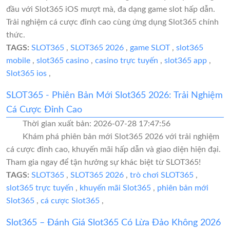
đầu với Slot365 iOS mượt mà, đa dạng game slot hấp dẫn.
Trải nghiệm cá cược đỉnh cao cùng ứng dụng Slot365 chính
thức.
TAGS:
SLOT365
,
SLOT365 2026
,
game SLOT
,
slot365
mobile
,
slot365 casino
,
casino trực tuyến
,
slot365 app
,
Slot365 ios
,
SLOT365 - Phiên Bản Mới Slot365 2026: Trải Nghiệm
Cá Cược Đỉnh Cao
Thời gian xuất bản: 2026-07-28 17:47:56
Khám phá phiên bản mới Slot365 2026 với trải nghiệm
cá cược đỉnh cao, khuyến mãi hấp dẫn và giao diện hiện đại.
Tham gia ngay để tận hưởng sự khác biệt từ SLOT365!
TAGS:
SLOT365
,
SLOT365 2026
,
trò chơi SLOT365
,
slot365 trực tuyến
,
khuyến mãi Slot365
,
phiên bản mới
Slot365
,
cá cược Slot365
,
Slot365 – Đánh Giá Slot365 Có Lừa Đảo Không 2026