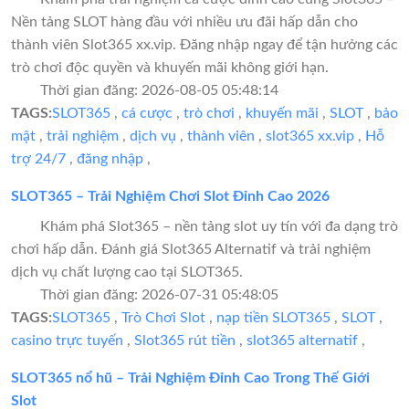
Nền tảng SLOT hàng đầu với nhiều ưu đãi hấp dẫn cho
thành viên Slot365 xx.vip. Đăng nhập ngay để tận hưởng các
trò chơi độc quyền và khuyến mãi không giới hạn.
Thời gian đăng: 2026-08-05 05:48:14
TAGS:
SLOT365
,
cá cược
,
trò chơi
,
khuyến mãi
,
SLOT
,
bảo
mật
,
trải nghiệm
,
dịch vụ
,
thành viên
,
slot365 xx.vip
,
Hỗ
trợ 24/7
,
đăng nhập
,
SLOT365 – Trải Nghiệm Chơi Slot Đỉnh Cao 2026
Khám phá Slot365 – nền tảng slot uy tín với đa dạng trò
chơi hấp dẫn. Đánh giá Slot365 Alternatif và trải nghiệm
dịch vụ chất lượng cao tại SLOT365.
Thời gian đăng: 2026-07-31 05:48:05
TAGS:
SLOT365
,
Trò Chơi Slot
,
nạp tiền SLOT365
,
SLOT
,
casino trực tuyến
,
Slot365 rút tiền
,
slot365 alternatif
,
SLOT365 nổ hũ – Trải Nghiệm Đỉnh Cao Trong Thế Giới
Slot