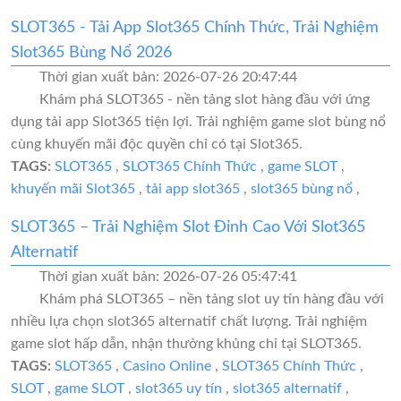
SLOT365 - Tải App Slot365 Chính Thức, Trải Nghiệm
Slot365 Bùng Nổ 2026
Thời gian xuất bản: 2026-07-26 20:47:44
Khám phá SLOT365 - nền tảng slot hàng đầu với ứng
dụng tải app Slot365 tiện lợi. Trải nghiệm game slot bùng nổ
cùng khuyến mãi độc quyền chỉ có tại Slot365.
TAGS:
SLOT365
,
SLOT365 Chính Thức
,
game SLOT
,
khuyến mãi Slot365
,
tải app slot365
,
slot365 bùng nổ
,
SLOT365 – Trải Nghiệm Slot Đỉnh Cao Với Slot365
Alternatif
Thời gian xuất bản: 2026-07-26 05:47:41
Khám phá SLOT365 – nền tảng slot uy tín hàng đầu với
nhiều lựa chọn slot365 alternatif chất lượng. Trải nghiệm
game slot hấp dẫn, nhận thưởng khủng chỉ tại SLOT365.
TAGS:
SLOT365
,
Casino Online
,
SLOT365 Chính Thức
,
SLOT
,
game SLOT
,
slot365 uy tín
,
slot365 alternatif
,