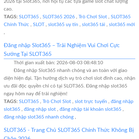
2026 tại Slot365, nơi hội tụ các tựa game slot chất lượng
cao.
TAGS:
SLOT365
,
SLOT365 2026
,
Trò Chơi Slot
,
SLOT365
Chính Thức
,
SLOT
,
slot365 uy tín
,
slot365 tái
,
slot365 mới
,
Đăng nhập Slot365 – Trải Nghiệm Vui Chơi Cực
Sướng Tại SLOT365
Thời gian xuất bản: 2026-08-03 08:48:10
Đăng nhập Slot365 nhanh chóng và an toàn với giao
diện hiện đại. Tận hưởng dịch vụ trò chơi slot đỉnh cao, nhận
ưu đãi độc quyền chỉ có tại SLOT365. Đăng nhập slot365
ngay hôm nay để trải nghiệm!
TAGS:
SLOT365
,
Trò Chơi Slot
,
slot trực tuyến
,
đăng nhập
slot365
,
đăng nhập slot
,
đăng nhập tài khoản slot365
,
đăng nhập slot365 nhanh chóng
,
SLOT365 - Trang Chủ SLOT365 Chính Thức Không Bị
Chặn 2026