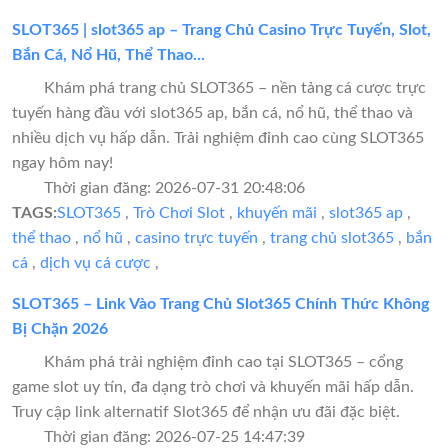
SLOT365 | slot365 ap – Trang Chủ Casino Trực Tuyến, Slot,
Bắn Cá, Nổ Hũ, Thể Thao...
Khám phá trang chủ SLOT365 – nền tảng cá cược trực
tuyến hàng đầu với slot365 ap, bắn cá, nổ hũ, thể thao và
nhiều dịch vụ hấp dẫn. Trải nghiệm đỉnh cao cùng SLOT365
ngay hôm nay!
Thời gian đăng: 2026-07-31 20:48:06
TAGS:
SLOT365
,
Trò Chơi Slot
,
khuyến mãi
,
slot365 ap
,
thể thao
,
nổ hũ
,
casino trực tuyến
,
trang chủ slot365
,
bắn
cá
,
dịch vụ cá cược
,
SLOT365 – Link Vào Trang Chủ Slot365 Chính Thức Không
Bị Chặn 2026
Khám phá trải nghiệm đỉnh cao tại SLOT365 – cổng
game slot uy tín, đa dạng trò chơi và khuyến mãi hấp dẫn.
Truy cập link alternatif Slot365 để nhận ưu đãi đặc biệt.
Thời gian đăng: 2026-07-25 14:47:39