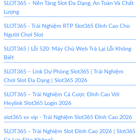
SLOT365 – Nền Tảng Slot Đa Dạng, An Toàn Và Chất
Lượng
SLOT365 - Trải Nghiệm RTP Slot365 Đỉnh Cao Cho
Người Chơi Slot
SLOT365 | Lỗi 520: Máy Chủ Web Trả Lại Lỗi Không
Biết
SLOT365 – Link Dự Phòng Slot365 | Trải Nghiệm
Chơi Slot Đa Dạng | Slot365 2026
SLOT365 – Trải Nghiệm Cá Cược Đỉnh Cao Với
Heylink Slot365 Login 2026
slot365 xx vip - Trải Nghiệm Slot365 Đỉnh Cao 2026
SLOT365 – Trải Nghiệm Slot Đỉnh Cao 2026 | Slot365