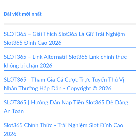
Bài viết mới nhất
SLOT365 – Giải Thích Slot365 Là Gì? Trải Nghiệm
Slot365 Đỉnh Cao 2026
SLOT365 – Link Alternatif Slot365 Link chính thức
không bị chặn 2026
SLOT365 - Tham Gia Cá Cược Trực Tuyến Thú Vị
Nhận Thưởng Hấp Dẫn - Copyright © 2026
SLOT365 | Hướng Dẫn Nạp Tiền Slot365 Dễ Dàng,
An Toàn
Slot365 Chính Thức - Trải Nghiệm Slot Đỉnh Cao
2026