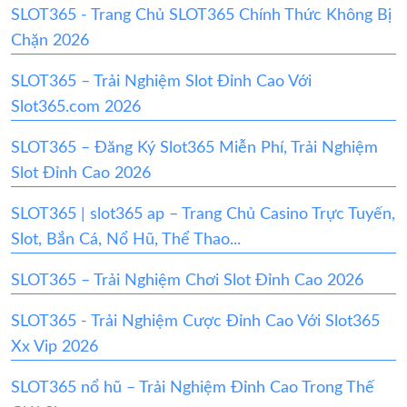
SLOT365 - Trang Chủ SLOT365 Chính Thức Không Bị
Chặn 2026
SLOT365 – Trải Nghiệm Slot Đỉnh Cao Với
Slot365.com 2026
SLOT365 – Đăng Ký Slot365 Miễn Phí, Trải Nghiệm
Slot Đỉnh Cao 2026
SLOT365 | slot365 ap – Trang Chủ Casino Trực Tuyến,
Slot, Bắn Cá, Nổ Hũ, Thể Thao...
SLOT365 – Trải Nghiệm Chơi Slot Đỉnh Cao 2026
SLOT365 - Trải Nghiệm Cược Đỉnh Cao Với Slot365
Xx Vip 2026
SLOT365 nổ hũ – Trải Nghiệm Đỉnh Cao Trong Thế