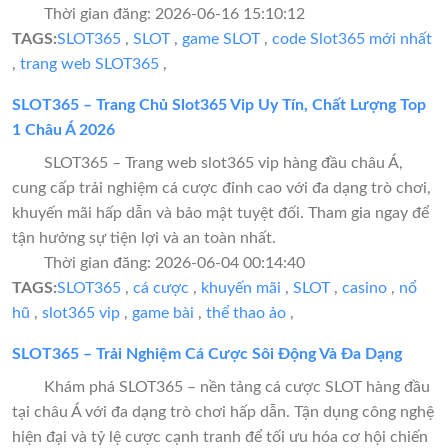
Thời gian đăng: 2026-06-16 15:10:12
TAGS:
SLOT365
,
SLOT
,
game SLOT
,
code Slot365 mới nhất
,
trang web SLOT365
,
SLOT365 – Trang Chủ Slot365 Vip Uy Tín, Chất Lượng Top
1 Châu Á 2026
SLOT365 – Trang web slot365 vip hàng đầu châu Á,
cung cấp trải nghiệm cá cược đỉnh cao với đa dạng trò chơi,
khuyến mãi hấp dẫn và bảo mật tuyệt đối. Tham gia ngay để
tận hưởng sự tiện lợi và an toàn nhất.
Thời gian đăng: 2026-06-04 00:14:40
TAGS:
SLOT365
,
cá cược
,
khuyến mãi
,
SLOT
,
casino
,
nổ
hũ
,
slot365 vip
,
game bài
,
thể thao ảo
,
SLOT365 – Trải Nghiệm Cá Cược Sôi Động Và Đa Dạng
Khám phá SLOT365 – nền tảng cá cược SLOT hàng đầu
tại châu Á với đa dạng trò chơi hấp dẫn. Tận dụng công nghệ
hiện đại và tỷ lệ cược cạnh tranh để tối ưu hóa cơ hội chiến