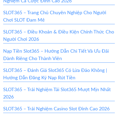
Nghiệm Cá Cược Đỉnh Cao 2026
SLOT365 – Trang Chủ Chuyên Nghiệp Cho Người
Chơi SLOT Đam Mê
SLOT365 – Điều Khoản & Điều Kiện Chính Thức Cho
Người Chơi 2026
Nạp Tiền Slot365 – Hướng Dẫn Chi Tiết Và Ưu Đãi
Dành Riêng Cho Thành Viên
SLOT365 – Đánh Giá Slot365 Có Lừa Đảo Không |
Hướng Dẫn Đăng Ký Nạp Rút Tiền
SLOT365 – Trải Nghiệm Tải Slot365 Mượt Mịn Nhất
2026
SLOT365 – Trải Nghiệm Casino Slot Đỉnh Cao 2026