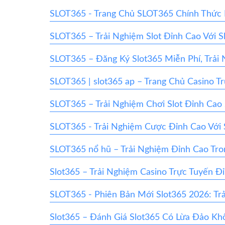
SLOT365 - Trang Chủ SLOT365 Chính Thức 
SLOT365 – Trải Nghiệm Slot Đỉnh Cao Với 
SLOT365 – Đăng Ký Slot365 Miễn Phí, Trải
SLOT365 | slot365 ap – Trang Chủ Casino Trự
SLOT365 – Trải Nghiệm Chơi Slot Đỉnh Cao
SLOT365 - Trải Nghiệm Cược Đỉnh Cao Với 
SLOT365 nổ hũ – Trải Nghiệm Đỉnh Cao Tron
Slot365 – Trải Nghiệm Casino Trực Tuyến 
SLOT365 - Phiên Bản Mới Slot365 2026: Tr
Slot365 – Đánh Giá Slot365 Có Lừa Đảo Kh