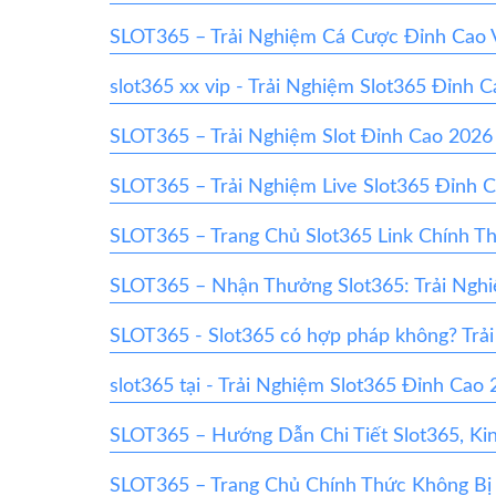
SLOT365 – Trải Nghiệm Cá Cược Đỉnh Cao V
slot365 xx vip - Trải Nghiệm Slot365 Đỉnh 
SLOT365 – Trải Nghiệm Slot Đỉnh Cao 2026
SLOT365 – Trải Nghiệm Live Slot365 Đỉnh C
SLOT365 – Trang Chủ Slot365 Link Chính T
SLOT365 – Nhận Thưởng Slot365: Trải Nghi
SLOT365 - Slot365 có hợp pháp không? Trả
slot365 tại - Trải Nghiệm Slot365 Đỉnh Cao
SLOT365 – Hướng Dẫn Chi Tiết Slot365, Kin
SLOT365 – Trang Chủ Chính Thức Không Bị