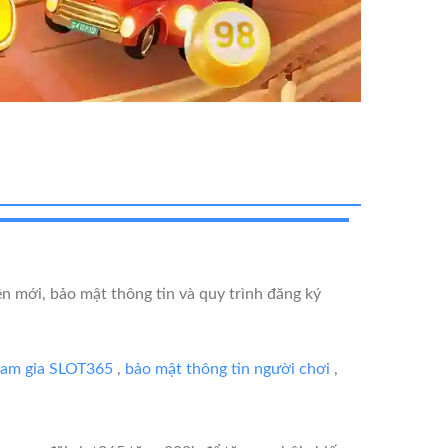
 mới, bảo mật thông tin và quy trình đăng ký
ham gia SLOT365
,
bảo mật thông tin người chơi
,