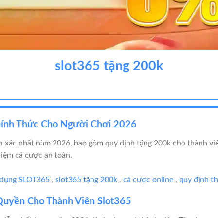
slot365 tặng 200k
hính Thức Cho Người Chơi 2026
xác nhất năm 2026, bao gồm quy định tặng 200k cho thành viên
hiệm cá cược an toàn.
 dụng SLOT365
,
slot365 tặng 200k
,
cá cược online
,
quy định t
Quyền Cho Thành Viên Slot365