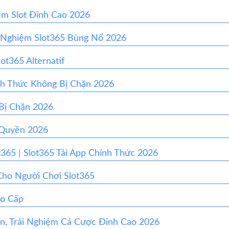
ệm Slot Đỉnh Cao 2026
ải Nghiệm Slot365 Bùng Nổ 2026
ot365 Alternatif
nh Thức Không Bị Chặn 2026
Bị Chặn 2026
 Quyền 2026
t365 | Slot365 Tải App Chính Thức 2026
Cho Người Chơi Slot365
ao Cấp
, Trải Nghiệm Cá Cược Đỉnh Cao 2026