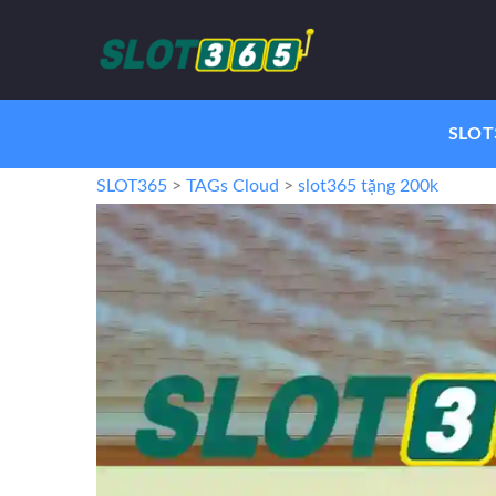
SLOT
SLOT365
>
TAGs Cloud
>
slot365 tặng 200k