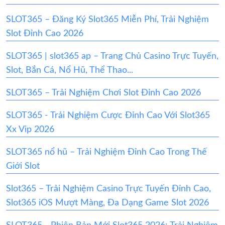
SLOT365 – Đăng Ký Slot365 Miễn Phí, Trải Nghiệm
Slot Đỉnh Cao 2026
SLOT365 | slot365 ap – Trang Chủ Casino Trực Tuyến,
Slot, Bắn Cá, Nổ Hũ, Thể Thao...
SLOT365 – Trải Nghiệm Chơi Slot Đỉnh Cao 2026
SLOT365 - Trải Nghiệm Cược Đỉnh Cao Với Slot365
Xx Vip 2026
SLOT365 nổ hũ – Trải Nghiệm Đỉnh Cao Trong Thế
Giới Slot
Slot365 – Trải Nghiệm Casino Trực Tuyến Đỉnh Cao,
Slot365 iOS Mượt Màng, Đa Dạng Game Slot 2026