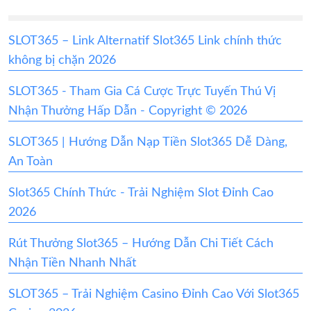
SLOT365 – Link Alternatif Slot365 Link chính thức
không bị chặn 2026
SLOT365 - Tham Gia Cá Cược Trực Tuyến Thú Vị
Nhận Thưởng Hấp Dẫn - Copyright © 2026
SLOT365 | Hướng Dẫn Nạp Tiền Slot365 Dễ Dàng,
An Toàn
Slot365 Chính Thức - Trải Nghiệm Slot Đỉnh Cao
2026
Rút Thưởng Slot365 – Hướng Dẫn Chi Tiết Cách
Nhận Tiền Nhanh Nhất
SLOT365 – Trải Nghiệm Casino Đỉnh Cao Với Slot365