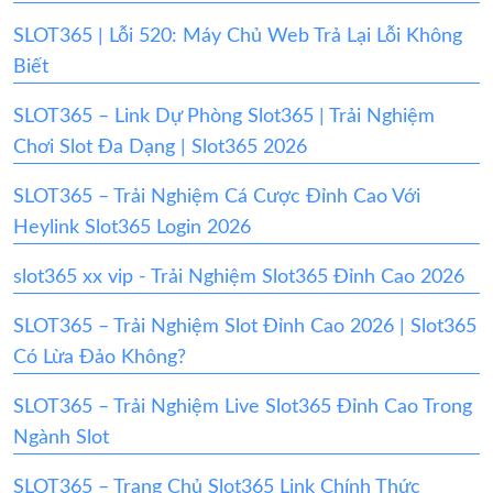
SLOT365 | Lỗi 520: Máy Chủ Web Trả Lại Lỗi Không
Biết
SLOT365 – Link Dự Phòng Slot365 | Trải Nghiệm
Chơi Slot Đa Dạng | Slot365 2026
SLOT365 – Trải Nghiệm Cá Cược Đỉnh Cao Với
Heylink Slot365 Login 2026
slot365 xx vip - Trải Nghiệm Slot365 Đỉnh Cao 2026
SLOT365 – Trải Nghiệm Slot Đỉnh Cao 2026 | Slot365
Có Lừa Đảo Không?
SLOT365 – Trải Nghiệm Live Slot365 Đỉnh Cao Trong
Ngành Slot
SLOT365 – Trang Chủ Slot365 Link Chính Thức