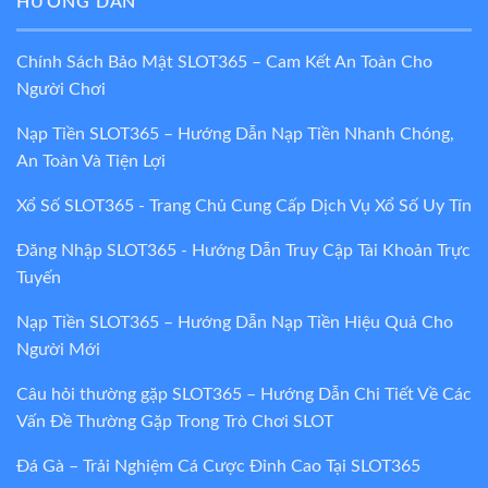
HƯỚNG DẪN
Chính Sách Bảo Mật SLOT365 – Cam Kết An Toàn Cho
Người Chơi
Nạp Tiền SLOT365 – Hướng Dẫn Nạp Tiền Nhanh Chóng,
An Toàn Và Tiện Lợi
Xổ Số SLOT365 - Trang Chủ Cung Cấp Dịch Vụ Xổ Số Uy Tín
Đăng Nhập SLOT365 - Hướng Dẫn Truy Cập Tài Khoản Trực
Tuyến
Nạp Tiền SLOT365 – Hướng Dẫn Nạp Tiền Hiệu Quả Cho
Người Mới
Câu hỏi thường gặp SLOT365 – Hướng Dẫn Chi Tiết Về Các
Vấn Đề Thường Gặp Trong Trò Chơi SLOT
Đá Gà – Trải Nghiệm Cá Cược Đỉnh Cao Tại SLOT365