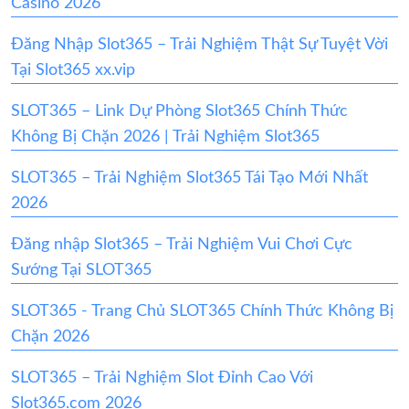
Casino 2026
Đăng Nhập Slot365 – Trải Nghiệm Thật Sự Tuyệt Vời
Tại Slot365 xx.vip
SLOT365 – Link Dự Phòng Slot365 Chính Thức
Không Bị Chặn 2026 | Trải Nghiệm Slot365
SLOT365 – Trải Nghiệm Slot365 Tái Tạo Mới Nhất
2026
Đăng nhập Slot365 – Trải Nghiệm Vui Chơi Cực
Sướng Tại SLOT365
SLOT365 - Trang Chủ SLOT365 Chính Thức Không Bị
Chặn 2026
SLOT365 – Trải Nghiệm Slot Đỉnh Cao Với
Slot365.com 2026