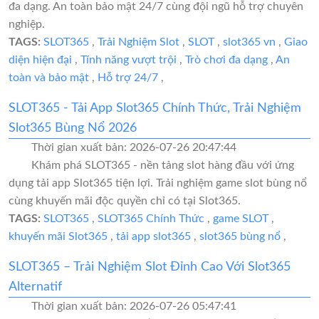
đa dạng. An toàn bảo mật 24/7 cùng đội ngũ hỗ trợ chuyên
nghiệp.
TAGS:
SLOT365
,
Trải Nghiệm Slot
,
SLOT
,
slot365 vn
,
Giao
diện hiện đại
,
Tính năng vượt trội
,
Trò chơi đa dạng
,
An
toàn và bảo mật
,
Hỗ trợ 24/7
,
SLOT365 - Tải App Slot365 Chính Thức, Trải Nghiệm
Slot365 Bùng Nổ 2026
Thời gian xuất bản: 2026-07-26 20:47:44
Khám phá SLOT365 - nền tảng slot hàng đầu với ứng
dụng tải app Slot365 tiện lợi. Trải nghiệm game slot bùng nổ
cùng khuyến mãi độc quyền chỉ có tại Slot365.
TAGS:
SLOT365
,
SLOT365 Chính Thức
,
game SLOT
,
khuyến mãi Slot365
,
tải app slot365
,
slot365 bùng nổ
,
SLOT365 – Trải Nghiệm Slot Đỉnh Cao Với Slot365
Alternatif
Thời gian xuất bản: 2026-07-26 05:47:41