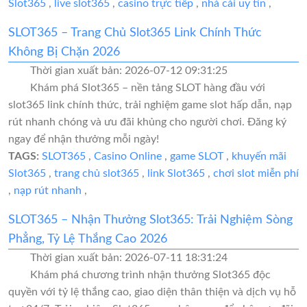
Slot365
,
live slot365
,
casino trực tiếp
,
nhà cái uy tín
,
SLOT365 – Trang Chủ Slot365 Link Chính Thức
Không Bị Chặn 2026
Thời gian xuất bản: 2026-07-12 09:31:25
Khám phá Slot365 – nền tảng SLOT hàng đầu với
slot365 link chính thức, trải nghiệm game slot hấp dẫn, nạp
rút nhanh chóng và ưu đãi khủng cho người chơi. Đăng ký
ngay để nhận thưởng mỗi ngày!
TAGS:
SLOT365
,
Casino Online
,
game SLOT
,
khuyến mãi
Slot365
,
trang chủ slot365
,
link Slot365
,
chơi slot miễn phí
,
nạp rút nhanh
,
SLOT365 – Nhận Thưởng Slot365: Trải Nghiệm Sòng
Phẳng, Tỷ Lệ Thắng Cao 2026
Thời gian xuất bản: 2026-07-11 18:31:24
Khám phá chương trình nhận thưởng Slot365 độc
quyền với tỷ lệ thắng cao, giao diện thân thiện và dịch vụ hỗ