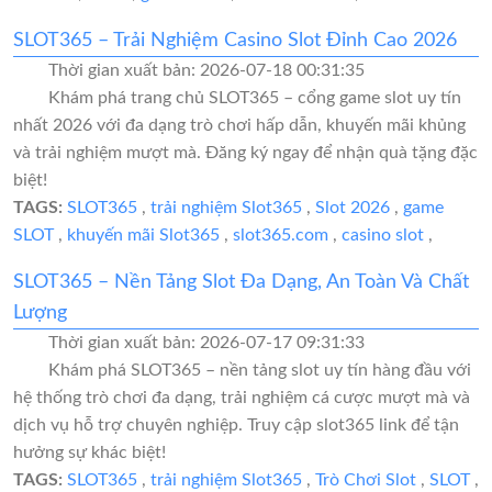
SLOT365 – Trải Nghiệm Casino Slot Đỉnh Cao 2026
Thời gian xuất bản: 2026-07-18 00:31:35
Khám phá trang chủ SLOT365 – cổng game slot uy tín
nhất 2026 với đa dạng trò chơi hấp dẫn, khuyến mãi khủng
và trải nghiệm mượt mà. Đăng ký ngay để nhận quà tặng đặc
biệt!
TAGS:
SLOT365
,
trải nghiệm Slot365
,
Slot 2026
,
game
SLOT
,
khuyến mãi Slot365
,
slot365.com
,
casino slot
,
SLOT365 – Nền Tảng Slot Đa Dạng, An Toàn Và Chất
Lượng
Thời gian xuất bản: 2026-07-17 09:31:33
Khám phá SLOT365 – nền tảng slot uy tín hàng đầu với
hệ thống trò chơi đa dạng, trải nghiệm cá cược mượt mà và
dịch vụ hỗ trợ chuyên nghiệp. Truy cập slot365 link để tận
hưởng sự khác biệt!
TAGS:
SLOT365
,
trải nghiệm Slot365
,
Trò Chơi Slot
,
SLOT
,