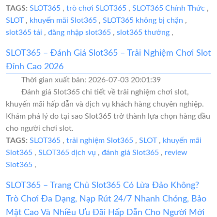
TAGS:
SLOT365
,
trò chơi SLOT365
,
SLOT365 Chính Thức
,
SLOT
,
khuyến mãi Slot365
,
SLOT365 không bị chặn
,
slot365 tái
,
đăng nhập slot365
,
slot365 thưởng
,
SLOT365 – Đánh Giá Slot365 – Trải Nghiệm Chơi Slot
Đỉnh Cao 2026
Thời gian xuất bản: 2026-07-03 20:01:39
Đánh giá Slot365 chi tiết về trải nghiệm chơi slot,
khuyến mãi hấp dẫn và dịch vụ khách hàng chuyên nghiệp.
Khám phá lý do tại sao Slot365 trở thành lựa chọn hàng đầu
cho người chơi slot.
TAGS:
SLOT365
,
trải nghiệm Slot365
,
SLOT
,
khuyến mãi
Slot365
,
SLOT365 dịch vụ
,
đánh giá Slot365
,
review
Slot365
,
SLOT365 – Trang Chủ Slot365 Có Lừa Đảo Không?
Trò Chơi Đa Dạng, Nạp Rút 24/7 Nhanh Chóng, Bảo
Mật Cao Và Nhiều Ưu Đãi Hấp Dẫn Cho Người Mới