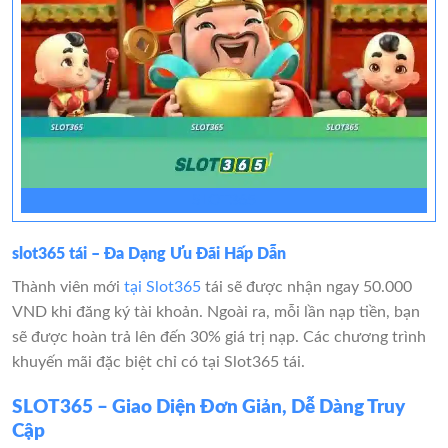
SLOT365
slot365 tái – Đa Dạng Ưu Đãi Hấp Dẫn
Thành viên mới
tại Slot365
tái sẽ được nhận ngay 50.000
VND khi đăng ký tài khoản. Ngoài ra, mỗi lần nạp tiền, bạn
sẽ được hoàn trả lên đến 30% giá trị nạp. Các chương trình
khuyến mãi đặc biệt chỉ có tại Slot365 tái.
SLOT365 – Giao Diện Đơn Giản, Dễ Dàng Truy
Cập