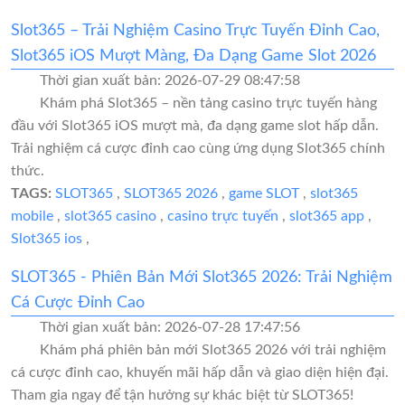
Slot365 – Trải Nghiệm Casino Trực Tuyến Đỉnh Cao,
Slot365 iOS Mượt Màng, Đa Dạng Game Slot 2026
Thời gian xuất bản: 2026-07-29 08:47:58
Khám phá Slot365 – nền tảng casino trực tuyến hàng
đầu với Slot365 iOS mượt mà, đa dạng game slot hấp dẫn.
Trải nghiệm cá cược đỉnh cao cùng ứng dụng Slot365 chính
thức.
TAGS:
SLOT365
,
SLOT365 2026
,
game SLOT
,
slot365
mobile
,
slot365 casino
,
casino trực tuyến
,
slot365 app
,
Slot365 ios
,
SLOT365 - Phiên Bản Mới Slot365 2026: Trải Nghiệm
Cá Cược Đỉnh Cao
Thời gian xuất bản: 2026-07-28 17:47:56
Khám phá phiên bản mới Slot365 2026 với trải nghiệm
cá cược đỉnh cao, khuyến mãi hấp dẫn và giao diện hiện đại.
Tham gia ngay để tận hưởng sự khác biệt từ SLOT365!