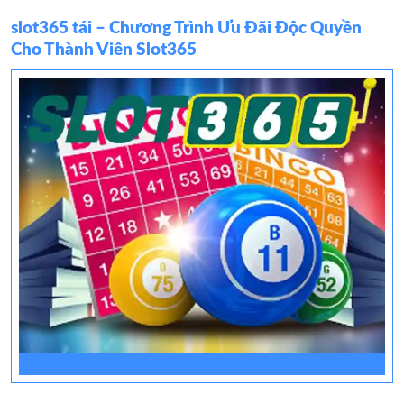
slot365 tái – Chương Trình Ưu Đãi Độc Quyền
Cho Thành Viên Slot365
slot365 tái