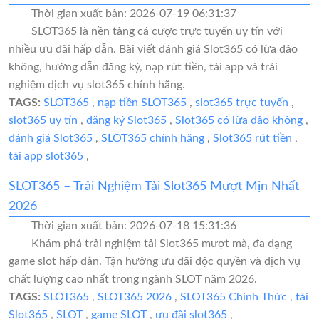
Thời gian xuất bản: 2026-07-19 06:31:37
SLOT365 là nền tảng cá cược trực tuyến uy tín với
nhiều ưu đãi hấp dẫn. Bài viết đánh giá Slot365 có lừa đảo
không, hướng dẫn đăng ký, nạp rút tiền, tải app và trải
nghiệm dịch vụ slot365 chính hãng.
TAGS:
SLOT365
,
nạp tiền SLOT365
,
slot365 trực tuyến
,
slot365 uy tín
,
đăng ký Slot365
,
Slot365 có lừa đảo không
,
đánh giá Slot365
,
SLOT365 chính hãng
,
Slot365 rút tiền
,
tải app slot365
,
SLOT365 – Trải Nghiệm Tải Slot365 Mượt Mịn Nhất
2026
Thời gian xuất bản: 2026-07-18 15:31:36
Khám phá trải nghiệm tải Slot365 mượt mà, đa dạng
game slot hấp dẫn. Tận hưởng ưu đãi độc quyền và dịch vụ
chất lượng cao nhất trong ngành SLOT năm 2026.
TAGS:
SLOT365
,
SLOT365 2026
,
SLOT365 Chính Thức
,
tải
Slot365
,
SLOT
,
game SLOT
,
ưu đãi slot365
,