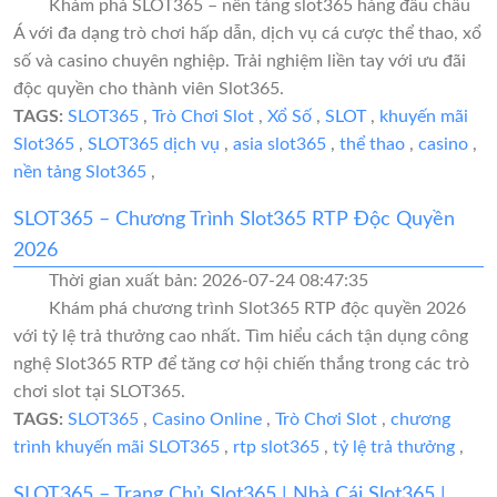
Khám phá SLOT365 – nền tảng slot365 hàng đầu châu
Á với đa dạng trò chơi hấp dẫn, dịch vụ cá cược thể thao, xổ
số và casino chuyên nghiệp. Trải nghiệm liền tay với ưu đãi
độc quyền cho thành viên Slot365.
TAGS:
SLOT365
,
Trò Chơi Slot
,
Xổ Số
,
SLOT
,
khuyến mãi
Slot365
,
SLOT365 dịch vụ
,
asia slot365
,
thể thao
,
casino
,
nền tảng Slot365
,
SLOT365 – Chương Trình Slot365 RTP Độc Quyền
2026
Thời gian xuất bản: 2026-07-24 08:47:35
Khám phá chương trình Slot365 RTP độc quyền 2026
với tỷ lệ trả thưởng cao nhất. Tìm hiểu cách tận dụng công
nghệ Slot365 RTP để tăng cơ hội chiến thắng trong các trò
chơi slot tại SLOT365.
TAGS:
SLOT365
,
Casino Online
,
Trò Chơi Slot
,
chương
trình khuyến mãi SLOT365
,
rtp slot365
,
tỷ lệ trả thưởng
,
SLOT365 – Trang Chủ Slot365 | Nhà Cái Slot365 |