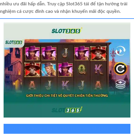
nhiều ưu đãi hấp dẫn. Truy cập Slot365 tái để tận hưởng trải
nghiệm cá cược đỉnh cao và nhận khuyến mãi độc quyền.
SLOT365 – Trang Chủ Slot365 | Link Vào Slot365 Tái 2026