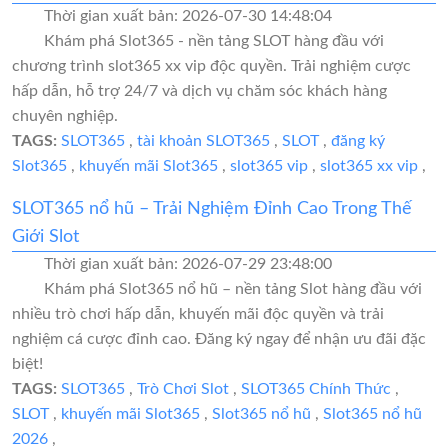
Thời gian xuất bản: 2026-07-30 14:48:04
Khám phá Slot365 - nền tảng SLOT hàng đầu với
chương trình slot365 xx vip độc quyền. Trải nghiệm cược
hấp dẫn, hỗ trợ 24/7 và dịch vụ chăm sóc khách hàng
chuyên nghiệp.
TAGS:
SLOT365
,
tài khoản SLOT365
,
SLOT
,
đăng ký
Slot365
,
khuyến mãi Slot365
,
slot365 vip
,
slot365 xx vip
,
SLOT365 nổ hũ – Trải Nghiệm Đỉnh Cao Trong Thế
Giới Slot
Thời gian xuất bản: 2026-07-29 23:48:00
Khám phá Slot365 nổ hũ – nền tảng Slot hàng đầu với
nhiều trò chơi hấp dẫn, khuyến mãi độc quyền và trải
nghiệm cá cược đỉnh cao. Đăng ký ngay để nhận ưu đãi đặc
biệt!
TAGS:
SLOT365
,
Trò Chơi Slot
,
SLOT365 Chính Thức
,
SLOT
,
khuyến mãi Slot365
,
Slot365 nổ hũ
,
Slot365 nổ hũ
2026
,