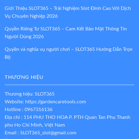
Giới Thiệu SLOT365 – Trải Nghiệm Slot Đỉnh Cao Với Dịch
Vụ Chuyên Nghiệp 2026
Quyền Riêng Tư SLOT365 – Cam Kết Bảo Mật Thông Tin
Người Dùng 2026
Quyền và nghĩa vụ người chơi – SLOT365 Hướng Dẫn Trọn
Bộ
THƯƠNG HIỆU
Thương hiệu: SLOT365
Website:
https://gardencaretools.com
Hotline : 0967316136
Địa chỉ : 114 PHU THO HOA P. PTH Quan Tan Phu Thanh
pho Ho Chi Minh, Việt Nam
Email : SLOT365_slot@gmail.com