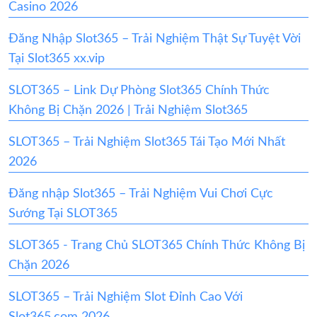
Casino 2026
Đăng Nhập Slot365 – Trải Nghiệm Thật Sự Tuyệt Vời
Tại Slot365 xx.vip
SLOT365 – Link Dự Phòng Slot365 Chính Thức
Không Bị Chặn 2026 | Trải Nghiệm Slot365
SLOT365 – Trải Nghiệm Slot365 Tái Tạo Mới Nhất
2026
Đăng nhập Slot365 – Trải Nghiệm Vui Chơi Cực
Sướng Tại SLOT365
SLOT365 - Trang Chủ SLOT365 Chính Thức Không Bị
Chặn 2026
SLOT365 – Trải Nghiệm Slot Đỉnh Cao Với