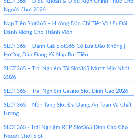
SLOT365 – Điều Khoản & Điều Kiện Chính Thức Cho
Người Chơi 2026
Nạp Tiền Slot365 – Hướng Dẫn Chi Tiết Và Ưu Đãi
Dành Riêng Cho Thành Viên
SLOT365 – Đánh Giá Slot365 Có Lừa Đảo Không |
Hướng Dẫn Đăng Ký Nạp Rút Tiền
SLOT365 – Trải Nghiệm Tải Slot365 Mượt Mịn Nhất
2026
SLOT365 – Trải Nghiệm Casino Slot Đỉnh Cao 2026
SLOT365 – Nền Tảng Slot Đa Dạng, An Toàn Và Chất
Lượng
SLOT365 - Trải Nghiệm RTP Slot365 Đỉnh Cao Cho
Người Chơi Slot