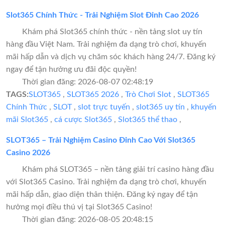
Slot365 Chính Thức - Trải Nghiệm Slot Đỉnh Cao 2026
Khám phá Slot365 chính thức - nền tảng slot uy tín
hàng đầu Việt Nam. Trải nghiệm đa dạng trò chơi, khuyến
mãi hấp dẫn và dịch vụ chăm sóc khách hàng 24/7. Đăng ký
ngay để tận hưởng ưu đãi độc quyền!
Thời gian đăng: 2026-08-07 02:48:19
TAGS:
SLOT365
,
SLOT365 2026
,
Trò Chơi Slot
,
SLOT365
Chính Thức
,
SLOT
,
slot trực tuyến
,
slot365 uy tín
,
khuyến
mãi Slot365
,
cá cược Slot365
,
Slot365 thể thao
,
SLOT365 – Trải Nghiệm Casino Đỉnh Cao Với Slot365
Casino 2026
Khám phá SLOT365 – nền tảng giải trí casino hàng đầu
với Slot365 Casino. Trải nghiệm đa dạng trò chơi, khuyến
mãi hấp dẫn, giao diện thân thiện. Đăng ký ngay để tận
hưởng mọi điều thú vị tại Slot365 Casino!
Thời gian đăng: 2026-08-05 20:48:15