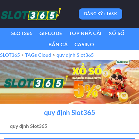
ĐĂNG KÝ +168K
SLOT365
GIFCODE
TOP NHÀ CÁI
XỐ SỐ
BẮN CÁ
CASINO
SLOT365
>
TAGs Cloud
>
quy định Slot365
quy định Slot365
quy định Slot365