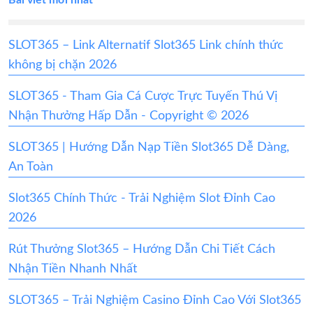
Bài viết mới nhất
SLOT365 – Link Alternatif Slot365 Link chính thức
không bị chặn 2026
SLOT365 - Tham Gia Cá Cược Trực Tuyến Thú Vị
Nhận Thưởng Hấp Dẫn - Copyright © 2026
SLOT365 | Hướng Dẫn Nạp Tiền Slot365 Dễ Dàng,
An Toàn
Slot365 Chính Thức - Trải Nghiệm Slot Đỉnh Cao
2026
Rút Thưởng Slot365 – Hướng Dẫn Chi Tiết Cách
Nhận Tiền Nhanh Nhất
SLOT365 – Trải Nghiệm Casino Đỉnh Cao Với Slot365