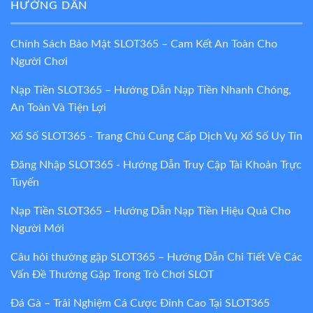
HƯỚNG DẪN
Chính Sách Bảo Mật SLOT365 – Cam Kết An Toàn Cho
Người Chơi
Nạp Tiền SLOT365 – Hướng Dẫn Nạp Tiền Nhanh Chóng,
An Toàn Và Tiện Lợi
Xổ Số SLOT365 - Trang Chủ Cung Cấp Dịch Vụ Xổ Số Uy Tín
Đăng Nhập SLOT365 - Hướng Dẫn Truy Cập Tài Khoản Trực
Tuyến
Nạp Tiền SLOT365 – Hướng Dẫn Nạp Tiền Hiệu Quả Cho
Người Mới
Câu hỏi thường gặp SLOT365 – Hướng Dẫn Chi Tiết Về Các
Vấn Đề Thường Gặp Trong Trò Chơi SLOT
Đá Gà – Trải Nghiệm Cá Cược Đỉnh Cao Tại SLOT365