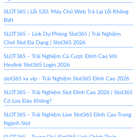
SLOT365 | Lỗi 520: Máy Chủ Web Trả Lại Lỗi Không
Biết
SLOT365 – Link Dự Phòng Slot365 | Trải Nghiệm
Chơi Slot Đa Dạng | Slot365 2026
SLOT365 – Trải Nghiệm Cá Cược Đỉnh Cao Với
Heylink Slot365 Login 2026
slot365 xx vip - Trải Nghiệm Slot365 Đỉnh Cao 2026
SLOT365 – Trải Nghiệm Slot Đỉnh Cao 2026 | Slot365
Có Lừa Đảo Không?
SLOT365 – Trải Nghiệm Live Slot365 Đỉnh Cao Trong
Ngành Slot