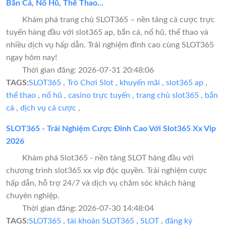
Bắn Cá, Nổ Hũ, Thể Thao...
Khám phá trang chủ SLOT365 – nền tảng cá cược trực
tuyến hàng đầu với slot365 ap, bắn cá, nổ hũ, thể thao và
nhiều dịch vụ hấp dẫn. Trải nghiệm đỉnh cao cùng SLOT365
ngay hôm nay!
Thời gian đăng: 2026-07-31 20:48:06
TAGS:
SLOT365
,
Trò Chơi Slot
,
khuyến mãi
,
slot365 ap
,
thể thao
,
nổ hũ
,
casino trực tuyến
,
trang chủ slot365
,
bắn
cá
,
dịch vụ cá cược
,
SLOT365 - Trải Nghiệm Cược Đỉnh Cao Với Slot365 Xx Vip
2026
Khám phá Slot365 - nền tảng SLOT hàng đầu với
chương trình slot365 xx vip độc quyền. Trải nghiệm cược
hấp dẫn, hỗ trợ 24/7 và dịch vụ chăm sóc khách hàng
chuyên nghiệp.
Thời gian đăng: 2026-07-30 14:48:04
TAGS:
SLOT365
,
tài khoản SLOT365
,
SLOT
,
đăng ký