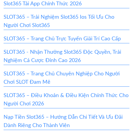
Slot365 Tải App Chính Thức 2026
SLOT365 – Trải Nghiệm Slot365 Ios Tối Ưu Cho
Người Chơi Slot365
SLOT365 – Trang Chủ Trực Tuyến Giải Trí Cao Cấp
SLOT365 - Nhận Thưởng Slot365 Độc Quyền, Trải
Nghiệm Cá Cược Đỉnh Cao 2026
SLOT365 – Trang Chủ Chuyên Nghiệp Cho Người
Chơi SLOT Đam Mê
SLOT365 – Điều Khoản & Điều Kiện Chính Thức Cho
Người Chơi 2026
Nạp Tiền Slot365 – Hướng Dẫn Chi Tiết Và Ưu Đãi
Dành Riêng Cho Thành Viên