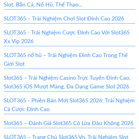
Slot, Bắn Cá, Nổ Hũ, Thể Thao...
SLOT365 – Trải Nghiệm Chơi Slot Đỉnh Cao 2026
SLOT365 - Trải Nghiệm Cược Đỉnh Cao Với Slot365
Xx Vip 2026
SLOT365 nổ hũ – Trải Nghiệm Đỉnh Cao Trong Thế
Giới Slot
Slot365 – Trải Nghiệm Casino Trực Tuyến Đỉnh Cao,
Slot365 iOS Mượt Màng, Đa Dạng Game Slot 2026
SLOT365 - Phiên Bản Mới Slot365 2026: Trải Nghiệm
Cá Cược Đỉnh Cao
Slot365 – Đánh Giá Slot365 Có Lừa Đảo Không 2026
SLOT365 – Trang Chủ Slot365 Vn, Trải Nghiệm Slot