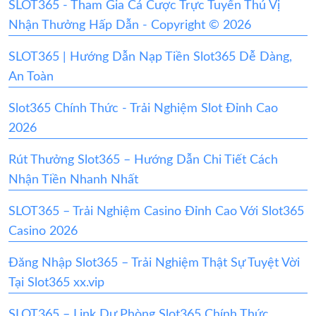
SLOT365 - Tham Gia Cá Cược Trực Tuyến Thú Vị
Nhận Thưởng Hấp Dẫn - Copyright © 2026
SLOT365 | Hướng Dẫn Nạp Tiền Slot365 Dễ Dàng,
An Toàn
Slot365 Chính Thức - Trải Nghiệm Slot Đỉnh Cao
2026
Rút Thưởng Slot365 – Hướng Dẫn Chi Tiết Cách
Nhận Tiền Nhanh Nhất
SLOT365 – Trải Nghiệm Casino Đỉnh Cao Với Slot365
Casino 2026
Đăng Nhập Slot365 – Trải Nghiệm Thật Sự Tuyệt Vời
Tại Slot365 xx.vip
SLOT365 – Link Dự Phòng Slot365 Chính Thức