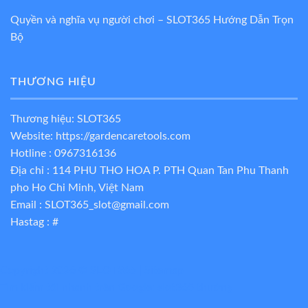
Quyền và nghĩa vụ người chơi – SLOT365 Hướng Dẫn Trọn
Bộ
THƯƠNG HIỆU
Thương hiệu: SLOT365
Website:
https://gardencaretools.com
Hotline : 0967316136
Địa chỉ : 114 PHU THO HOA P. PTH Quan Tan Phu Thanh
pho Ho Chi Minh, Việt Nam
Email : SLOT365_slot@gmail.com
Hastag : #
Copyright 2026 ©
SLOT365
|
Sitemap
Tìm kiếm tôi nhanh trên Google: slot365 thưởng