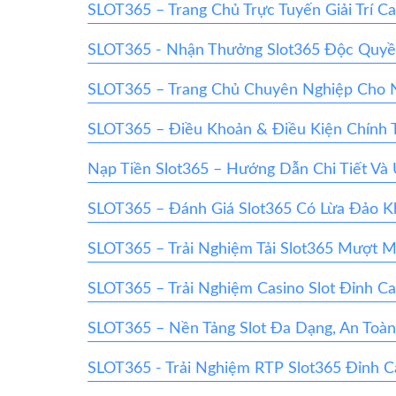
SLOT365 – Trang Chủ Trực Tuyến Giải Trí C
SLOT365 - Nhận Thưởng Slot365 Độc Quyền
SLOT365 – Trang Chủ Chuyên Nghiệp Cho
SLOT365 – Điều Khoản & Điều Kiện Chính 
Nạp Tiền Slot365 – Hướng Dẫn Chi Tiết Và
SLOT365 – Đánh Giá Slot365 Có Lừa Đảo K
SLOT365 – Trải Nghiệm Tải Slot365 Mượt M
SLOT365 – Trải Nghiệm Casino Slot Đỉnh C
SLOT365 – Nền Tảng Slot Đa Dạng, An Toàn
SLOT365 - Trải Nghiệm RTP Slot365 Đỉnh C