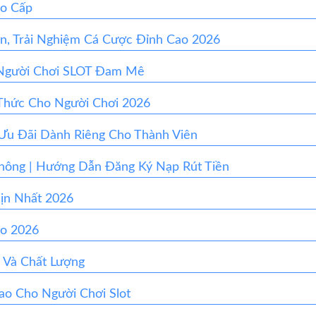
ao Cấp
, Trải Nghiệm Cá Cược Đỉnh Cao 2026
 Người Chơi SLOT Đam Mê
Thức Cho Người Chơi 2026
 Ưu Đãi Dành Riêng Cho Thành Viên
hông | Hướng Dẫn Đăng Ký Nạp Rút Tiền
ịn Nhất 2026
ao 2026
 Và Chất Lượng
ao Cho Người Chơi Slot