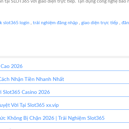
 tại SLOT365 với giao diện trực tiếp. Tận dụng công nghệ bảo mậ
k slot365 login
,
trải nghiệm đăng nhập
,
giao diện trực tiếp
,
đăn
h Cao 2026
 Cách Nhận Tiền Nhanh Nhất
i Slot365 Casino 2026
yệt Vời Tại Slot365 xx.vip
ức Không Bị Chặn 2026 | Trải Nghiệm Slot365