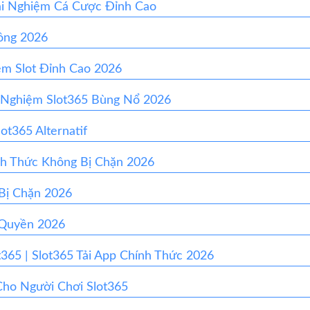
ải Nghiệm Cá Cược Đỉnh Cao
ông 2026
ệm Slot Đỉnh Cao 2026
ải Nghiệm Slot365 Bùng Nổ 2026
ot365 Alternatif
nh Thức Không Bị Chặn 2026
Bị Chặn 2026
 Quyền 2026
t365 | Slot365 Tải App Chính Thức 2026
Cho Người Chơi Slot365