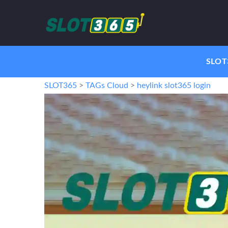
SLOT
SLOT365
>
TAGs Cloud
>
heylink slot365 login