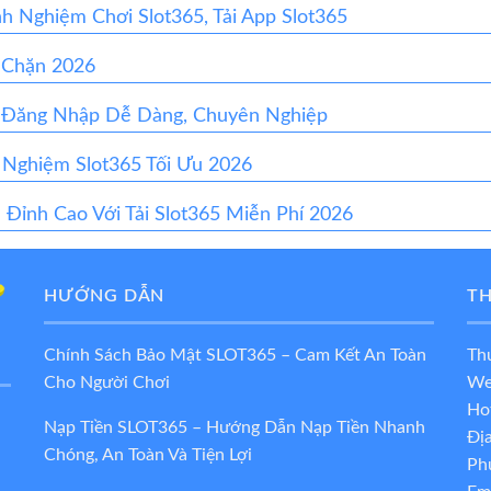
h Nghiệm Chơi Slot365, Tải App Slot365
 Chặn 2026
 Đăng Nhập Dễ Dàng, Chuyên Nghiệp
 Nghiệm Slot365 Tối Ưu 2026
 Đỉnh Cao Với Tải Slot365 Miễn Phí 2026
HƯỚNG DẪN
T
Chính Sách Bảo Mật SLOT365 – Cam Kết An Toàn
Th
Cho Người Chơi
We
Ho
Nạp Tiền SLOT365 – Hướng Dẫn Nạp Tiền Nhanh
Đị
Chóng, An Toàn Và Tiện Lợi
Ph