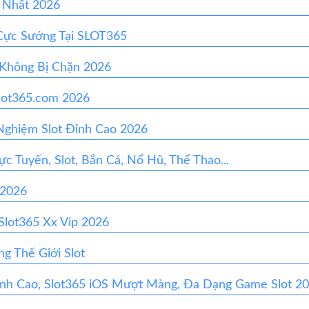
i Nhất 2026
 Cực Sướng Tại SLOT365
Không Bị Chặn 2026
Slot365.com 2026
 Nghiệm Slot Đỉnh Cao 2026
c Tuyến, Slot, Bắn Cá, Nổ Hũ, Thể Thao...
 2026
Slot365 Xx Vip 2026
g Thế Giới Slot
Đỉnh Cao, Slot365 iOS Mượt Màng, Đa Dạng Game Slot 2