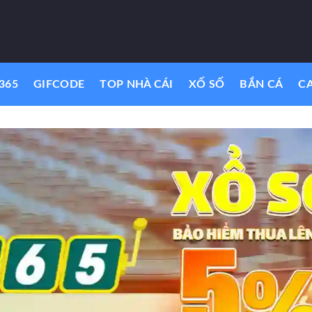
365
GIFCODE
TOP NHÀ CÁI
XỐ SỐ
BẮN CÁ
C