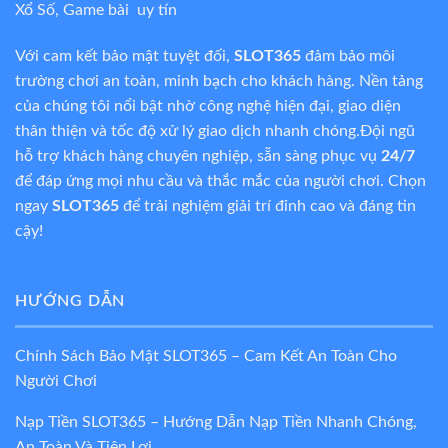
Xổ Số, Game bài uy tín
Với cam kết bảo mật tuyệt đối,
SLOT365
đảm bảo môi
trường chơi an toàn, minh bạch cho khách hàng. Nền tảng
của chúng tôi nổi bật nhờ công nghệ hiện đại, giao diện
thân thiện và tốc độ xử lý giao dịch nhanh chóng.
Đội ngũ
hỗ trợ khách hàng chuyên nghiệp, sẵn sàng phục vụ
24/7
để đáp ứng mọi nhu cầu và thắc mắc của người chơi. Chọn
ngay
SLOT365
để trải nghiệm giải trí đỉnh cao và đáng tin
cậy!
HƯỚNG DẪN
Chính Sách Bảo Mật SLOT365 – Cam Kết An Toàn Cho
Người Chơi
Nạp Tiền SLOT365 – Hướng Dẫn Nạp Tiền Nhanh Chóng,
An Toàn Và Tiện Lợi