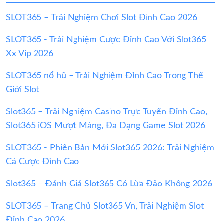
SLOT365 – Trải Nghiệm Chơi Slot Đỉnh Cao 2026
SLOT365 - Trải Nghiệm Cược Đỉnh Cao Với Slot365
Xx Vip 2026
SLOT365 nổ hũ – Trải Nghiệm Đỉnh Cao Trong Thế
Giới Slot
Slot365 – Trải Nghiệm Casino Trực Tuyến Đỉnh Cao,
Slot365 iOS Mượt Màng, Đa Dạng Game Slot 2026
SLOT365 - Phiên Bản Mới Slot365 2026: Trải Nghiệm
Cá Cược Đỉnh Cao
Slot365 – Đánh Giá Slot365 Có Lừa Đảo Không 2026
SLOT365 – Trang Chủ Slot365 Vn, Trải Nghiệm Slot
Đỉnh Cao 2026