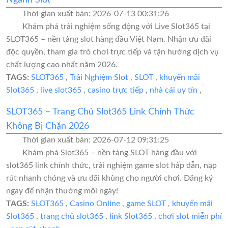
Ngành Slot
Thời gian xuất bản: 2026-07-13 00:31:26
Khám phá trải nghiệm sống động với Live Slot365 tại
SLOT365 – nền tảng slot hàng đầu Việt Nam. Nhận ưu đãi
độc quyền, tham gia trò chơi trực tiếp và tận hưởng dịch vụ
chất lượng cao nhất năm 2026.
TAGS:
SLOT365
,
Trải Nghiệm Slot
,
SLOT
,
khuyến mãi
Slot365
,
live slot365
,
casino trực tiếp
,
nhà cái uy tín
,
SLOT365 – Trang Chủ Slot365 Link Chính Thức
Không Bị Chặn 2026
Thời gian xuất bản: 2026-07-12 09:31:25
Khám phá Slot365 – nền tảng SLOT hàng đầu với
slot365 link chính thức, trải nghiệm game slot hấp dẫn, nạp
rút nhanh chóng và ưu đãi khủng cho người chơi. Đăng ký
ngay để nhận thưởng mỗi ngày!
TAGS:
SLOT365
,
Casino Online
,
game SLOT
,
khuyến mãi
Slot365
,
trang chủ slot365
,
link Slot365
,
chơi slot miễn phí