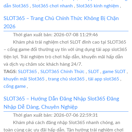
dẫn Slot365
,
Slot365 chơi nhanh
,
Slot365 kinh nghiệm
,
SLOT365 – Trang Chủ Chính Thức Không Bị Chặn
2026
Thời gian xuất bản: 2026-07-08 11:29:46
Khám phá trải nghiệm chơi SLOT đỉnh cao tại SLOT365
– cổng game đổi thưởng uy tín với ứng dụng tải app slot365
tiện lợi. Trải nghiệm trò chơi hấp dẫn, khuyến mãi hấp dẫn
và dịch vụ chăm sóc khách hàng 24/7.
TAGS:
SLOT365
,
SLOT365 Chính Thức
,
SLOT
,
game SLOT
,
khuyến mãi Slot365
,
trang chủ slot365
,
tải app slot365
,
cổng game
,
SLOT365 – Hướng Dẫn Đăng Nhập Slot365 Đăng
Nhập Dễ Dàng, Chuyên Nghiệp
Thời gian xuất bản: 2026-07-06 22:59:31
Khám phá cách đăng nhập Slot365 nhanh chóng, an
toàn cùng các ưu đãi hấp dẫn. Tận hưởng trải nghiệm chơi