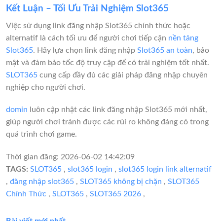
Kết Luận – Tối Ưu Trải Nghiệm Slot365
Việc sử dụng link đăng nhập Slot365 chính thức hoặc
alternatif là cách tối ưu để người chơi tiếp cận
nền tảng
Slot365
. Hãy lựa chọn link đăng nhập
Slot365 an toàn
, bảo
mật và đảm bảo tốc độ truy cập để có trải nghiệm tốt nhất.
SLOT365
cung cấp đầy đủ các giải pháp đăng nhập chuyên
nghiệp cho người chơi.
domin
luôn cập nhật các link đăng nhập Slot365 mới nhất,
giúp người chơi tránh được các rủi ro không đáng có trong
quá trình chơi game.
Thời gian đăng: 2026-06-02 14:42:09
TAGS:
SLOT365
,
slot365 login
,
slot365 login link alternatif
,
đăng nhập slot365
,
SLOT365 không bị chặn
,
SLOT365
Chính Thức
,
SLOT365
,
SLOT365 2026
,