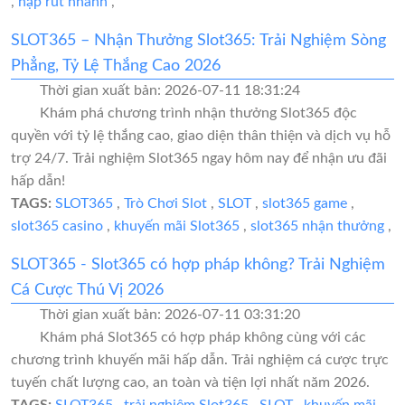
,
nạp rút nhanh
,
SLOT365 – Nhận Thưởng Slot365: Trải Nghiệm Sòng
Phẳng, Tỷ Lệ Thắng Cao 2026
Thời gian xuất bản: 2026-07-11 18:31:24
Khám phá chương trình nhận thưởng Slot365 độc
quyền với tỷ lệ thắng cao, giao diện thân thiện và dịch vụ hỗ
trợ 24/7. Trải nghiệm Slot365 ngay hôm nay để nhận ưu đãi
hấp dẫn!
TAGS:
SLOT365
,
Trò Chơi Slot
,
SLOT
,
slot365 game
,
slot365 casino
,
khuyến mãi Slot365
,
slot365 nhận thưởng
,
SLOT365 - Slot365 có hợp pháp không? Trải Nghiệm
Cá Cược Thú Vị 2026
Thời gian xuất bản: 2026-07-11 03:31:20
Khám phá Slot365 có hợp pháp không cùng với các
chương trình khuyến mãi hấp dẫn. Trải nghiệm cá cược trực
tuyến chất lượng cao, an toàn và tiện lợi nhất năm 2026.