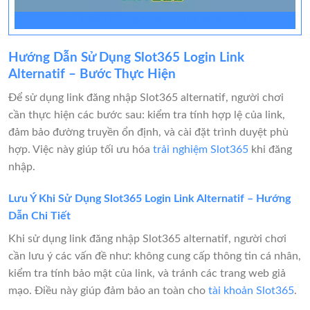
Ưu Điểm
Slot365 Login Link Alternatif
Hướng Dẫn Sử Dụng Slot365 Login Link
Alternatif – Bước Thực Hiện
Để sử dụng link đăng nhập Slot365 alternatif, người chơi
cần thực hiện các bước sau: kiểm tra tính hợp lệ của link,
đảm bảo đường truyền ổn định, và cài đặt trình duyệt phù
hợp. Việc này giúp tối ưu hóa
trải nghiệm Slot365
khi đăng
nhập.
Lưu Ý Khi Sử Dụng Slot365 Login Link Alternatif – Hướng
Dẫn Chi Tiết
Khi sử dụng link đăng nhập Slot365 alternatif, người chơi
cần lưu ý các vấn đề như: không cung cấp thông tin cá nhân,
kiểm tra tính bảo mật của link, và tránh các trang web giả
mạo. Điều này giúp đảm bảo an toàn cho
tài khoản Slot365
.