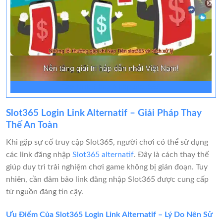
Tạo Link Đăng Nhập Slot365
Slot365 Login Link Alternatif – Giải Pháp Thay
Thế An Toàn
Khi gặp sự cố truy cập Slot365, người chơi có thể sử dụng
các link đăng nhập
Slot365 alternatif
. Đây là cách thay thế
giúp duy trì trải nghiệm chơi game không bị gián đoạn. Tuy
nhiên, cần đảm bảo link đăng nhập Slot365 được cung cấp
từ nguồn đáng tin cậy.
Ưu Điểm Của Slot365 Login Link Alternatif – Lý Do Nên Sử