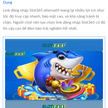
Dụng
Link đăng nhập Slot365 alternatif mang lại nhiều lợi ích như:
tốc độ truy cập nhanh, bảo mật cao, và khả năng tránh bị
chặn. Người chơi nên lựa chọn link đăng nhập Slot365 có độ
tin cậy cao để đảm bảo trải nghiệm tốt nhất.