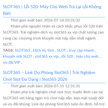
SLOT365 | Lỗi 520: Máy Chủ Web Trả Lại Lỗi Không
Biết
Thời gian xuất bản: 2026-07-16 03:31:32
Khám phá nguyên nhân và cách khắc phục lỗi 520 trên
SLOT365. Trải nghiệm dịch vụ slot365 xx vip chất lượng cao
cùng các chương trình khuyến mãi hấp dẫn nhất ngành
SLOT.
TAGS:
SLOT365
,
Dịch Vụ Slot
,
SLOT
,
truy cập nhanh
,
khuyến mãi SLOT
,
slot365 xx vip
,
lỗi 520
,
máy chủ web
,
ưu đãi VIP
,
SLOT365 – Link Dự Phòng Slot365 | Trải Nghiệm
Chơi Slot Đa Dạng | Slot365 2026
Thời gian xuất bản: 2026-07-15 12:31:31
Khám phá trải nghiệm chơi slot trực tuyến đỉnh cao tại
SLOT365 với hàng ngàn trò chơi hấp dẫn, bảo mật tuyệt đối
và ưu đãi khủng. Link dự phòng Slot365 luôn ổn định, hỗ trợ