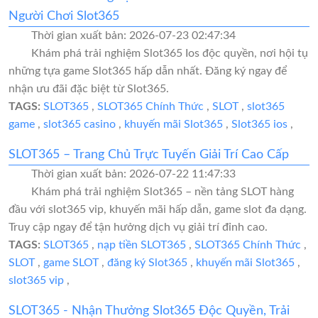
Người Chơi Slot365
Thời gian xuất bản: 2026-07-23 02:47:34
Khám phá trải nghiệm Slot365 Ios độc quyền, nơi hội tụ
những tựa game Slot365 hấp dẫn nhất. Đăng ký ngay để
nhận ưu đãi đặc biệt từ Slot365.
TAGS:
SLOT365
,
SLOT365 Chính Thức
,
SLOT
,
slot365
game
,
slot365 casino
,
khuyến mãi Slot365
,
Slot365 ios
,
SLOT365 – Trang Chủ Trực Tuyến Giải Trí Cao Cấp
Thời gian xuất bản: 2026-07-22 11:47:33
Khám phá trải nghiệm Slot365 – nền tảng SLOT hàng
đầu với slot365 vip, khuyến mãi hấp dẫn, game slot đa dạng.
Truy cập ngay để tận hưởng dịch vụ giải trí đỉnh cao.
TAGS:
SLOT365
,
nạp tiền SLOT365
,
SLOT365 Chính Thức
,
SLOT
,
game SLOT
,
đăng ký Slot365
,
khuyến mãi Slot365
,
slot365 vip
,
SLOT365 - Nhận Thưởng Slot365 Độc Quyền, Trải