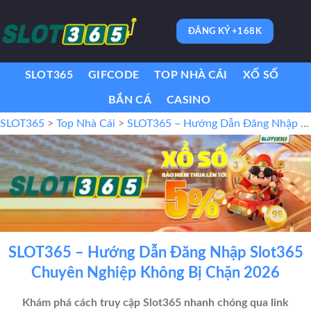
ĐĂNG KÝ +168K
SLOT365
GIFCODE
TOP NHÀ CÁI
XỐ SỐ
BẮN CÁ
CASINO
SLOT365
>
Top Nhà Cái
>
SLOT365 – Hướng Dẫn Đăng Nhập Slot365 Chuyên Nghiệp Không Bị Chặn 2026
SLOT365 – Hướng Dẫn Đăng Nhập Slot365
Chuyên Nghiệp Không Bị Chặn 2026
Khám phá cách truy cập Slot365 nhanh chóng qua link