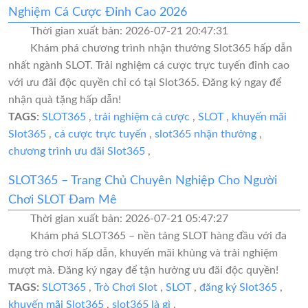
Nghiệm Cá Cược Đỉnh Cao 2026
Thời gian xuất bản: 2026-07-21 20:47:31
Khám phá chương trình nhận thưởng Slot365 hấp dẫn
nhất ngành SLOT. Trải nghiệm cá cược trực tuyến đỉnh cao
với ưu đãi độc quyền chỉ có tại Slot365. Đăng ký ngay để
nhận quà tặng hấp dẫn!
TAGS:
SLOT365
,
trải nghiệm cá cược
,
SLOT
,
khuyến mãi
Slot365
,
cá cược trực tuyến
,
slot365 nhận thưởng
,
chương trình ưu đãi Slot365
,
SLOT365 – Trang Chủ Chuyên Nghiệp Cho Người
Chơi SLOT Đam Mê
Thời gian xuất bản: 2026-07-21 05:47:27
Khám phá SLOT365 – nền tảng SLOT hàng đầu với đa
dạng trò chơi hấp dẫn, khuyến mãi khủng và trải nghiệm
mượt mà. Đăng ký ngay để tận hưởng ưu đãi độc quyền!
TAGS:
SLOT365
,
Trò Chơi Slot
,
SLOT
,
đăng ký Slot365
,
khuyến mãi Slot365
,
slot365 là gì
,