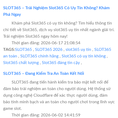
SLOT365 – Trải Nghiệm Slot365 Có Uy Tín Không? Khám
Phá Ngay
Khám phá Slot365 có uy tín không? Tìm hiểu thông tin
chi tiết về Slot365, dịch vụ slot365 uy tín nhất ngành giải trí.
Trải nghiệm Slot365 ngay hôm nay!
Thời gian đăng: 2026-06-17 21:08:54
TAGS:
SLOT365
,
SLOT365 2026
,
slot365 uy tín
,
SLOT365
an toàn
,
SLOT365 chính hãng
,
Slot365 có uy tín không
,
Slot365 chất lượng
,
Slot365 đáng tin cậy
,
SLOT365 – Đang Kiểm Tra An Toàn Kết Nối
SLOT365 đang tiến hành kiểm tra bảo mật kết nối để
đảm bảo trải nghiệm an toàn cho người dùng. Hệ thống sử
dụng công nghệ Cloudflare để xác thực người dùng, đảm
bảo tính minh bạch và an toàn cho người chơi trong lĩnh vực
game slot.
Thời gian đăng: 2026-06-02 14:41:59