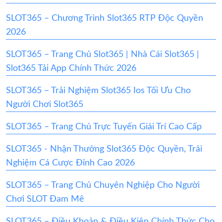
SLOT365 – Chương Trình Slot365 RTP Độc Quyền
2026
SLOT365 – Trang Chủ Slot365 | Nhà Cái Slot365 |
Slot365 Tải App Chính Thức 2026
SLOT365 – Trải Nghiệm Slot365 Ios Tối Ưu Cho
Người Chơi Slot365
SLOT365 – Trang Chủ Trực Tuyến Giải Trí Cao Cấp
SLOT365 - Nhận Thưởng Slot365 Độc Quyền, Trải
Nghiệm Cá Cược Đỉnh Cao 2026
SLOT365 – Trang Chủ Chuyên Nghiệp Cho Người
Chơi SLOT Đam Mê
SLOT365 – Điều Khoản & Điều Kiện Chính Thức Cho