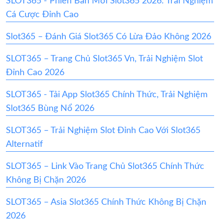
SLOT365 - Phiên Bản Mới Slot365 2026: Trải Nghiệm
Cá Cược Đỉnh Cao
Slot365 – Đánh Giá Slot365 Có Lừa Đảo Không 2026
SLOT365 – Trang Chủ Slot365 Vn, Trải Nghiệm Slot
Đỉnh Cao 2026
SLOT365 - Tải App Slot365 Chính Thức, Trải Nghiệm
Slot365 Bùng Nổ 2026
SLOT365 – Trải Nghiệm Slot Đỉnh Cao Với Slot365
Alternatif
SLOT365 – Link Vào Trang Chủ Slot365 Chính Thức
Không Bị Chặn 2026
SLOT365 – Asia Slot365 Chính Thức Không Bị Chặn
2026