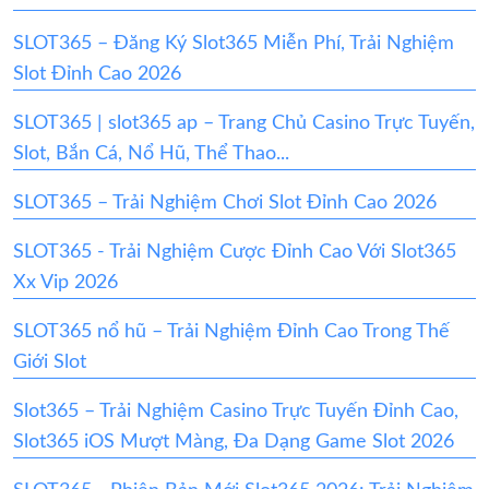
SLOT365 – Đăng Ký Slot365 Miễn Phí, Trải Nghiệm
Slot Đỉnh Cao 2026
SLOT365 | slot365 ap – Trang Chủ Casino Trực Tuyến,
Slot, Bắn Cá, Nổ Hũ, Thể Thao...
SLOT365 – Trải Nghiệm Chơi Slot Đỉnh Cao 2026
SLOT365 - Trải Nghiệm Cược Đỉnh Cao Với Slot365
Xx Vip 2026
SLOT365 nổ hũ – Trải Nghiệm Đỉnh Cao Trong Thế
Giới Slot
Slot365 – Trải Nghiệm Casino Trực Tuyến Đỉnh Cao,
Slot365 iOS Mượt Màng, Đa Dạng Game Slot 2026