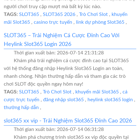
người chơi truy cập mượt mà bất kỳ lúc nào.
TAGS:
SLOT365
,
SLOT365 2026
,
Trò Chơi Slot
,
khuyến
mãi Slot365
,
casino trực tuyến
,
link dự phòng Slot365
,
SLOT365 – Trải Nghiệm Cá Cược Đỉnh Cao Với
Heylink Slot365 Login 2026
Thời gian xuất bản: 2026-07-14 21:31:28
Khám phá trải nghiệm cá cược đỉnh cao tại SLOT365
với hệ thống đăng nhập Heylink Slot365 Login an toàn,
nhanh chóng. Nhận thưởng hấp dẫn và tham gia các trò
chơi SLOT độc quyền ngay hôm nay!
TAGS:
SLOT365
,
Trò Chơi Slot
,
khuyến mãi Slot365
,
cá
cược trực tuyến
,
đăng nhập slot365
,
heylink slot365 login
,
thưởng hấp dẫn
,
slot365 xx vip - Trải Nghiệm Slot365 Đỉnh Cao 2026
Thời gian xuất bản: 2026-07-14 06:31:28
Khám phá chương trình slot365 xx vip độc quyền tại