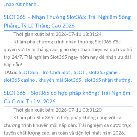
,
nạp rút nhanh
,
SLOT365 – Nhận Thưởng Slot365: Trải Nghiệm Sòng
Phẳng, Tỷ Lệ Thắng Cao 2026
Thời gian xuất bản: 2026-07-11 18:31:24
Khám phá chương trình nhận thưởng Slot365 độc
quyền với tỷ lệ thắng cao, giao diện thân thiện và dịch vụ hỗ
trợ 24/7. Trải nghiệm Slot365 ngay hôm nay để nhận ưu đãi
hấp dẫn!
TAGS:
SLOT365
,
Trò Chơi Slot
,
SLOT
,
slot365 game
,
slot365 casino
,
khuyến mãi Slot365
,
slot365 nhận thưởng
,
SLOT365 - Slot365 có hợp pháp không? Trải Nghiệm
Cá Cược Thú Vị 2026
Thời gian xuất bản: 2026-07-11 03:31:20
Khám phá Slot365 có hợp pháp không cùng với các
chương trình khuyến mãi hấp dẫn. Trải nghiệm cá cược trực
tuyến chất lượng cao, an toàn và tiện lợi nhất năm 2026.