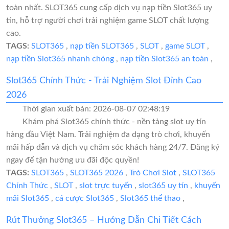
toàn nhất. SLOT365 cung cấp dịch vụ nạp tiền Slot365 uy
tín, hỗ trợ người chơi trải nghiệm game SLOT chất lượng
cao.
TAGS:
SLOT365
,
nạp tiền SLOT365
,
SLOT
,
game SLOT
,
nạp tiền Slot365 nhanh chóng
,
nạp tiền Slot365 an toàn
,
Slot365 Chính Thức - Trải Nghiệm Slot Đỉnh Cao
2026
Thời gian xuất bản: 2026-08-07 02:48:19
Khám phá Slot365 chính thức - nền tảng slot uy tín
hàng đầu Việt Nam. Trải nghiệm đa dạng trò chơi, khuyến
mãi hấp dẫn và dịch vụ chăm sóc khách hàng 24/7. Đăng ký
ngay để tận hưởng ưu đãi độc quyền!
TAGS:
SLOT365
,
SLOT365 2026
,
Trò Chơi Slot
,
SLOT365
Chính Thức
,
SLOT
,
slot trực tuyến
,
slot365 uy tín
,
khuyến
mãi Slot365
,
cá cược Slot365
,
Slot365 thể thao
,
Rút Thưởng Slot365 – Hướng Dẫn Chi Tiết Cách