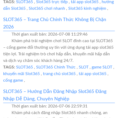
TAGS:
SLOT365
,
Slot365 trực tiếp
,
tải app slot365
,
hướng
dẫn Slot365
,
Slot365 chơi nhanh
,
Slot365 kinh nghiệm
,
SLOT365 – Trang Chủ Chính Thức Không Bị Chặn
2026
Thời gian xuất bản: 2026-07-08 11:29:46
Khám phá trải nghiệm chơi SLOT đỉnh cao tại SLOT365
– cổng game đổi thưởng uy tín với ứng dụng tải app slot365
tiện lợi. Trải nghiệm trò chơi hấp dẫn, khuyến mãi hấp dẫn
và dịch vụ chăm sóc khách hàng 24/7.
TAGS:
SLOT365
,
SLOT365 Chính Thức
,
SLOT
,
game SLOT
,
khuyến mãi Slot365
,
trang chủ slot365
,
tải app slot365
,
cổng game
,
SLOT365 – Hướng Dẫn Đăng Nhập Slot365 Đăng
Nhập Dễ Dàng, Chuyên Nghiệp
Thời gian xuất bản: 2026-07-06 22:59:31
Khám phá cách đăng nhập Slot365 nhanh chóng, an