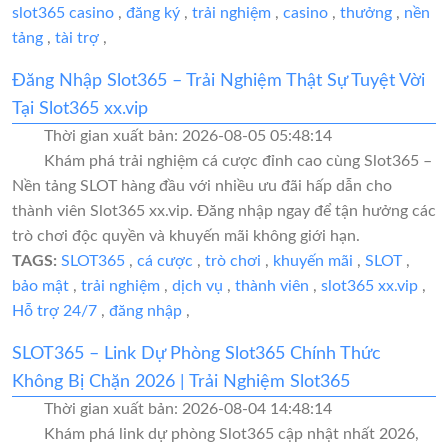
slot365 casino
,
đăng ký
,
trải nghiệm
,
casino
,
thưởng
,
nền
tảng
,
tài trợ
,
Đăng Nhập Slot365 – Trải Nghiệm Thật Sự Tuyệt Vời
Tại Slot365 xx.vip
Thời gian xuất bản: 2026-08-05 05:48:14
Khám phá trải nghiệm cá cược đỉnh cao cùng Slot365 –
Nền tảng SLOT hàng đầu với nhiều ưu đãi hấp dẫn cho
thành viên Slot365 xx.vip. Đăng nhập ngay để tận hưởng các
trò chơi độc quyền và khuyến mãi không giới hạn.
TAGS:
SLOT365
,
cá cược
,
trò chơi
,
khuyến mãi
,
SLOT
,
bảo mật
,
trải nghiệm
,
dịch vụ
,
thành viên
,
slot365 xx.vip
,
Hỗ trợ 24/7
,
đăng nhập
,
SLOT365 – Link Dự Phòng Slot365 Chính Thức
Không Bị Chặn 2026 | Trải Nghiệm Slot365
Thời gian xuất bản: 2026-08-04 14:48:14
Khám phá link dự phòng Slot365 cập nhật nhất 2026,