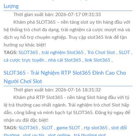
Lượng
Thời gian xuất bản: 2026-07-17 09:31:33
Khám phá SLOT365 – nền tảng slot uy tín hàng đầu với
hệ thống trò chơi đa dạng, trải nghiệm cá cược mượt mà và
dịch vụ hỗ trợ chuyên nghiệp. Truy cập slot365 link để tận
hưởng sự khác biệt!
TAGS:
SLOT365
,
trải nghiệm Slot365
,
Trò Chơi Slot
,
SLOT
,
cá cược trực tuyến
,
nhà cái Slot365
,
link Slot365
,
SLOT365 - Trải Nghiệm RTP Slot365 Đỉnh Cao Cho
Người Chơi Slot
Thời gian xuất bản: 2026-07-16 18:31:32
Khám phá RTP Slot365 - nền tảng Slot hàng đầu với tỷ
lệ trả thưởng cao nhất ngành. Trải nghiệm trò chơi Slot hấp
dẫn, công bằng và minh bạch tại SLOT365. Đăng ký ngay để
nhận ưu đãi đặc biệt!
TAGS:
SLOT365
,
SLOT
,
game SLOT
,
rtp slot365
,
slot đổi
thưởng
,
slot uy tín
,
slot online
,
trả thưởng slot
,