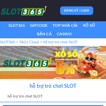
ĐĂNG KÝ +168K
SLOT365
GIFCODE
TOP NHÀ CÁI
XỐ SỐ
BẮN CÁ
CASINO
SLOT365
>
TAGs Cloud
>
hỗ trợ trò chơi SLOT
hỗ trợ trò chơi SLOT
hỗ trợ trò chơi SLOT