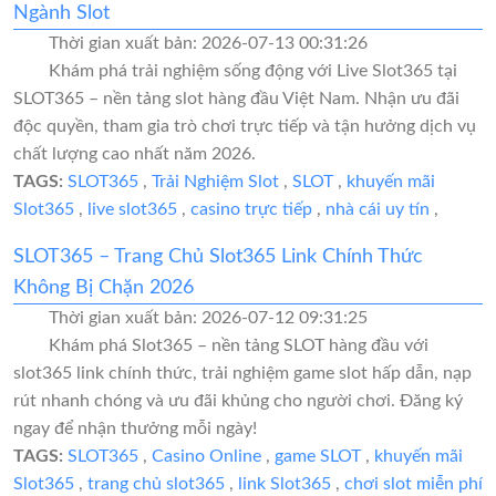
Ngành Slot
Thời gian xuất bản: 2026-07-13 00:31:26
Khám phá trải nghiệm sống động với Live Slot365 tại
SLOT365 – nền tảng slot hàng đầu Việt Nam. Nhận ưu đãi
độc quyền, tham gia trò chơi trực tiếp và tận hưởng dịch vụ
chất lượng cao nhất năm 2026.
TAGS:
SLOT365
,
Trải Nghiệm Slot
,
SLOT
,
khuyến mãi
Slot365
,
live slot365
,
casino trực tiếp
,
nhà cái uy tín
,
SLOT365 – Trang Chủ Slot365 Link Chính Thức
Không Bị Chặn 2026
Thời gian xuất bản: 2026-07-12 09:31:25
Khám phá Slot365 – nền tảng SLOT hàng đầu với
slot365 link chính thức, trải nghiệm game slot hấp dẫn, nạp
rút nhanh chóng và ưu đãi khủng cho người chơi. Đăng ký
ngay để nhận thưởng mỗi ngày!
TAGS:
SLOT365
,
Casino Online
,
game SLOT
,
khuyến mãi
Slot365
,
trang chủ slot365
,
link Slot365
,
chơi slot miễn phí