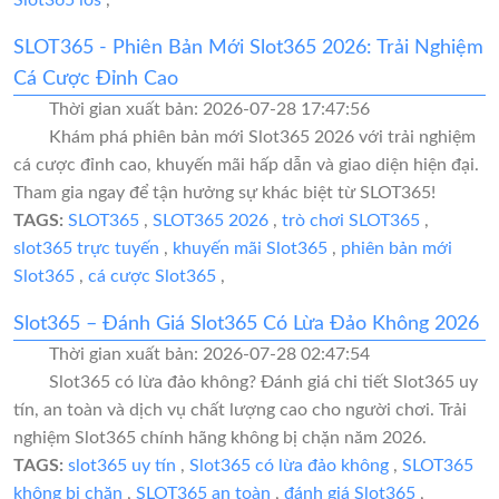
Slot365 ios
,
SLOT365 - Phiên Bản Mới Slot365 2026: Trải Nghiệm
Cá Cược Đỉnh Cao
Thời gian xuất bản: 2026-07-28 17:47:56
Khám phá phiên bản mới Slot365 2026 với trải nghiệm
cá cược đỉnh cao, khuyến mãi hấp dẫn và giao diện hiện đại.
Tham gia ngay để tận hưởng sự khác biệt từ SLOT365!
TAGS:
SLOT365
,
SLOT365 2026
,
trò chơi SLOT365
,
slot365 trực tuyến
,
khuyến mãi Slot365
,
phiên bản mới
Slot365
,
cá cược Slot365
,
Slot365 – Đánh Giá Slot365 Có Lừa Đảo Không 2026
Thời gian xuất bản: 2026-07-28 02:47:54
Slot365 có lừa đảo không? Đánh giá chi tiết Slot365 uy
tín, an toàn và dịch vụ chất lượng cao cho người chơi. Trải
nghiệm Slot365 chính hãng không bị chặn năm 2026.
TAGS:
slot365 uy tín
,
Slot365 có lừa đảo không
,
SLOT365
không bị chặn
,
SLOT365 an toàn
,
đánh giá Slot365
,