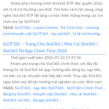
Khám phá chương trình Slot365 RTP độc quyền 2026
với tỷ lệ trả thưởng cao nhất. Tìm hiểu cách tận dụng công
nghệ Slot365 RTP để tăng cơ hội chiến thắng trong các trò
chơi slot tại SLOT365.
TAGS:
SLOT365
,
Casino Online
,
Trò Chơi Slot
,
chương
trình khuyến mãi SLOT365
,
rtp slot365
,
tỷ lệ trả thưởng
,
SLOT365 – Trang Chủ Slot365 | Nhà Cái Slot365 |
Slot365 Tải App Chính Thức 2026
Thời gian xuất bản: 2026-07-23 17:47:34
Khám phá trang chủ Slot365 chính thức với đầy đủ
thông tin về Slot365 tải app, hướng dẫn đăng ký, nạp tiền,
rút tiền và các khuyến mãi hấp dẫn nhất. Truy cập Slot365
ngay hôm nay để tận hưởng trải nghiệm cá cược đỉnh cao!
TAGS:
SLOT365
,
nạp tiền SLOT365
,
SLOT365 Chính Thức
,
đăng ký Slot365
,
khuyến mãi Slot365
,
nhà cái Slot365
,
Slot365 rút tiền
,
tải app slot365
,