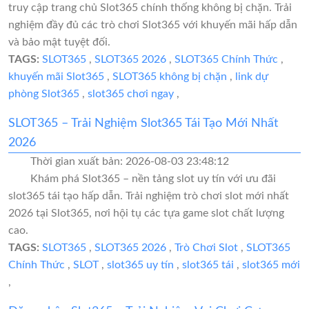
truy cập trang chủ Slot365 chính thống không bị chặn. Trải
nghiệm đầy đủ các trò chơi Slot365 với khuyến mãi hấp dẫn
và bảo mật tuyệt đối.
TAGS:
SLOT365
,
SLOT365 2026
,
SLOT365 Chính Thức
,
khuyến mãi Slot365
,
SLOT365 không bị chặn
,
link dự
phòng Slot365
,
slot365 chơi ngay
,
SLOT365 – Trải Nghiệm Slot365 Tái Tạo Mới Nhất
2026
Thời gian xuất bản: 2026-08-03 23:48:12
Khám phá Slot365 – nền tảng slot uy tín với ưu đãi
slot365 tái tạo hấp dẫn. Trải nghiệm trò chơi slot mới nhất
2026 tại Slot365, nơi hội tụ các tựa game slot chất lượng
cao.
TAGS:
SLOT365
,
SLOT365 2026
,
Trò Chơi Slot
,
SLOT365
Chính Thức
,
SLOT
,
slot365 uy tín
,
slot365 tái
,
slot365 mới
,