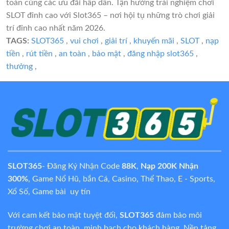
toàn cùng các ưu đãi hấp dẫn. Tận hưởng trải nghiệm chơi
SLOT đỉnh cao với Slot365 – nơi hội tụ những trò chơi giải
trí đỉnh cao nhất năm 2026.
TAGS:
SLOT365
,
vui chơi
,
giải trí
,
khuyến mãi
,
SLOT
,
nạp
tiền
,
rút tiền
,
an toàn
,
bảo mật
,
đăng nhập slot365
,
thưởng
,
SLOT365
- Đăng Ký Nhận Code
88K
,
Nạp 200K Nhận
300%
, Game Nổ Hũ, bắn Cá, Casino, Thể Thao, E - Sports,
Xổ Số, Game bài uy tín
Với cam kết bảo mật tuyệt đối,
SLOT365
đảm bảo môi
trường chơi an toàn, minh bạch cho khách hàng. Nền tảng