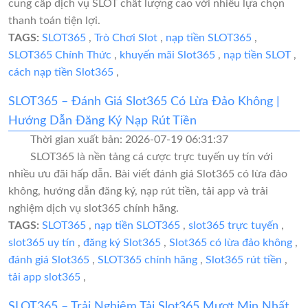
cung cấp dịch vụ SLOT chất lượng cao với nhiều lựa chọn
thanh toán tiện lợi.
TAGS:
SLOT365
,
Trò Chơi Slot
,
nạp tiền SLOT365
,
SLOT365 Chính Thức
,
khuyến mãi Slot365
,
nạp tiền SLOT
,
cách nạp tiền Slot365
,
SLOT365 – Đánh Giá Slot365 Có Lừa Đảo Không |
Hướng Dẫn Đăng Ký Nạp Rút Tiền
Thời gian xuất bản: 2026-07-19 06:31:37
SLOT365 là nền tảng cá cược trực tuyến uy tín với
nhiều ưu đãi hấp dẫn. Bài viết đánh giá Slot365 có lừa đảo
không, hướng dẫn đăng ký, nạp rút tiền, tải app và trải
nghiệm dịch vụ slot365 chính hãng.
TAGS:
SLOT365
,
nạp tiền SLOT365
,
slot365 trực tuyến
,
slot365 uy tín
,
đăng ký Slot365
,
Slot365 có lừa đảo không
,
đánh giá Slot365
,
SLOT365 chính hãng
,
Slot365 rút tiền
,
tải app slot365
,
SLOT365 – Trải Nghiệm Tải Slot365 Mượt Mịn Nhất