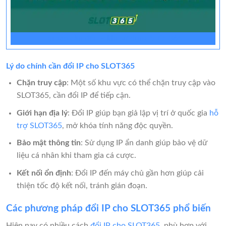
Tại sao cần đổi IP khi sử dụng SLOT365
Lý do chính cần đổi IP cho SLOT365
Chặn truy cập
: Một số khu vực có thể chặn truy cập vào
SLOT365, cần đổi IP để tiếp cận.
Giới hạn địa lý
: Đổi IP giúp bạn giả lập vị trí ở quốc gia
hỗ
trợ SLOT365
, mở khóa tính năng độc quyền.
Bảo mật thông tin
: Sử dụng IP ẩn danh giúp bảo vệ dữ
liệu cá nhân khi tham gia cá cược.
Kết nối ổn định
: Đổi IP đến máy chủ gần hơn giúp cải
thiện tốc độ kết nối, tránh gián đoạn.
Các phương pháp đổi IP cho SLOT365 phổ biến
Hiện nay có nhiều cách
đổi IP cho SLOT365
, phù hợp với