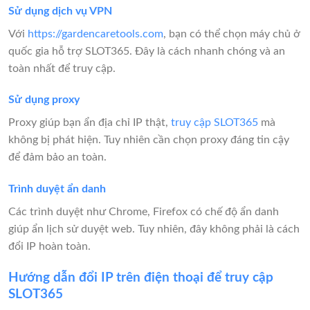
Sử dụng dịch vụ VPN
Với
https://gardencaretools.com
, bạn có thể chọn máy chủ ở
quốc gia hỗ trợ SLOT365. Đây là cách nhanh chóng và an
toàn nhất để truy cập.
Sử dụng proxy
Proxy giúp bạn ẩn địa chỉ IP thật,
truy cập SLOT365
mà
không bị phát hiện. Tuy nhiên cần chọn proxy đáng tin cậy
để đảm bảo an toàn.
Trình duyệt ẩn danh
Các trình duyệt như Chrome, Firefox có chế độ ẩn danh
giúp ẩn lịch sử duyệt web. Tuy nhiên, đây không phải là cách
đổi IP hoàn toàn.
Hướng dẫn đổi IP trên điện thoại để truy cập
SLOT365