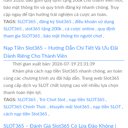
năm 2026, bao gồm quy định tặng 200k cho thành viên mới,
bảo mật thông tin và quy trình đăng ký nhanh chóng. Truy
cập ngay để tận hưởng trải nghiệm cá cược an toàn.
TAGS:
SLOT365
,
đăng ký Slot365
,
điều khoản sử dụng
SLOT365
,
slot365 tặng 200k
,
cá cược online
,
quy định
tham gia SLOT365
,
bảo mật thông tin người chơi
,
Nạp Tiền Slot365 – Hướng Dẫn Chi Tiết Và Ưu Đãi
Dành Riêng Cho Thành Viên
Thời gian xuất bản: 2026-07-19 21:31:39
Khám phá cách nạp tiền Slot365 nhanh chóng, an toàn
cùng các chương trình ưu đãi hấp dẫn. Trang web Slot365
cung cấp dịch vụ SLOT chất lượng cao với nhiều lựa chọn
thanh toán tiện lợi.
TAGS:
SLOT365
,
Trò Chơi Slot
,
nạp tiền SLOT365
,
SLOT365 Chính Thức
,
khuyến mãi Slot365
,
nạp tiền SLOT
,
cách nạp tiền Slot365
,
SLOT365 – Đánh Giá Slot365 Có Lừa Đảo Không |