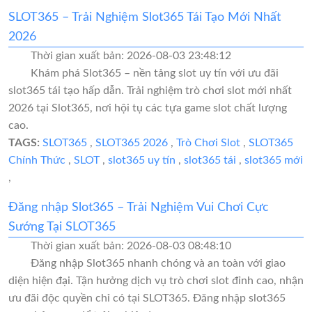
SLOT365 – Trải Nghiệm Slot365 Tái Tạo Mới Nhất
2026
Thời gian xuất bản: 2026-08-03 23:48:12
Khám phá Slot365 – nền tảng slot uy tín với ưu đãi
slot365 tái tạo hấp dẫn. Trải nghiệm trò chơi slot mới nhất
2026 tại Slot365, nơi hội tụ các tựa game slot chất lượng
cao.
TAGS:
SLOT365
,
SLOT365 2026
,
Trò Chơi Slot
,
SLOT365
Chính Thức
,
SLOT
,
slot365 uy tín
,
slot365 tái
,
slot365 mới
,
Đăng nhập Slot365 – Trải Nghiệm Vui Chơi Cực
Sướng Tại SLOT365
Thời gian xuất bản: 2026-08-03 08:48:10
Đăng nhập Slot365 nhanh chóng và an toàn với giao
diện hiện đại. Tận hưởng dịch vụ trò chơi slot đỉnh cao, nhận
ưu đãi độc quyền chỉ có tại SLOT365. Đăng nhập slot365