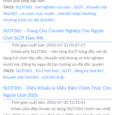
nhận quà tặng hấp dẫn!
TAGS:
SLOT365
,
trải nghiệm cá cược
,
SLOT
,
khuyến mãi
Slot365
,
cá cược trực tuyến
,
slot365 nhận thưởng
,
chương trình ưu đãi Slot365
,
SLOT365 – Trang Chủ Chuyên Nghiệp Cho Người
Chơi SLOT Đam Mê
Thời gian xuất bản: 2026-07-21 05:47:27
Khám phá SLOT365 – nền tảng SLOT hàng đầu với đa
dạng trò chơi hấp dẫn, khuyến mãi khủng và trải nghiệm
mượt mà. Đăng ký ngay để tận hưởng ưu đãi độc quyền!
TAGS:
SLOT365
,
Trò Chơi Slot
,
SLOT
,
đăng ký Slot365
,
khuyến mãi Slot365
,
slot365 là gì
,
SLOT365 – Điều Khoản & Điều Kiện Chính Thức Cho
Người Chơi 2026
Thời gian xuất bản: 2026-07-20 12:31:43
Khám phá điều khoản sử dụng SLOT365 chính xác nhất