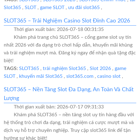
Slot365
,
SLOT
,
game SLOT
,
ưu đãi slot365
,
SLOT365 – Trải Nghiệm Casino Slot Đỉnh Cao 2026
Thời gian xuất bản: 2026-07-18 00:31:35
Khám phá trang chủ SLOT365 – cổng game slot uy tín
nhất 2026 với đa dạng trò chơi hấp dẫn, khuyến mãi khủng
và trải nghiệm mượt mà. Đăng ký ngay để nhận quà tặng đặc
biệt!
TAGS:
SLOT365
,
trải nghiệm Slot365
,
Slot 2026
,
game
SLOT
,
khuyến mãi Slot365
,
slot365.com
,
casino slot
,
SLOT365 – Nền Tảng Slot Đa Dạng, An Toàn Và Chất
Lượng
Thời gian xuất bản: 2026-07-17 09:31:33
Khám phá SLOT365 – nền tảng slot uy tín hàng đầu với
hệ thống trò chơi đa dạng, trải nghiệm cá cược mượt mà và
dịch vụ hỗ trợ chuyên nghiệp. Truy cập slot365 link để tận
hưởng sự khác biệt!