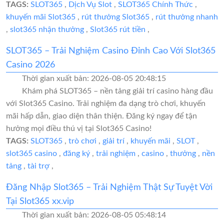
TAGS:
SLOT365
,
Dịch Vụ Slot
,
SLOT365 Chính Thức
,
khuyến mãi Slot365
,
rút thưởng Slot365
,
rút thưởng nhanh
,
slot365 nhận thưởng
,
Slot365 rút tiền
,
SLOT365 – Trải Nghiệm Casino Đỉnh Cao Với Slot365
Casino 2026
Thời gian xuất bản: 2026-08-05 20:48:15
Khám phá SLOT365 – nền tảng giải trí casino hàng đầu
với Slot365 Casino. Trải nghiệm đa dạng trò chơi, khuyến
mãi hấp dẫn, giao diện thân thiện. Đăng ký ngay để tận
hưởng mọi điều thú vị tại Slot365 Casino!
TAGS:
SLOT365
,
trò chơi
,
giải trí
,
khuyến mãi
,
SLOT
,
slot365 casino
,
đăng ký
,
trải nghiệm
,
casino
,
thưởng
,
nền
tảng
,
tài trợ
,
Đăng Nhập Slot365 – Trải Nghiệm Thật Sự Tuyệt Vời
Tại Slot365 xx.vip
Thời gian xuất bản: 2026-08-05 05:48:14