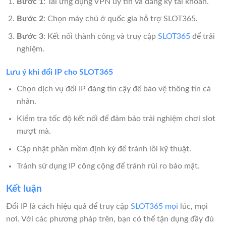
Bước 1
: Tải ứng dụng VPN uy tín và đăng ký tài khoản.
Bước 2
: Chọn máy chủ ở quốc gia hỗ trợ SLOT365.
Bước 3
: Kết nối thành công và truy cập
SLOT365
để trải
nghiệm.
Lưu ý khi đổi IP cho SLOT365
Chọn dịch vụ đổi IP đáng tin cậy để bảo vệ thông tin cá
nhân.
Kiểm tra tốc độ kết nối để đảm bảo trải nghiệm chơi slot
mượt mà.
Cập nhật phần mềm định kỳ để tránh lỗi kỹ thuật.
Tránh sử dụng IP công cộng để tránh rủi ro bảo mật.
Kết luận
Đổi IP là cách hiệu quả để truy cập
SLOT365 mọi
lúc, mọi
nơi. Với các phương pháp trên, bạn có thể tận dụng đầy đủ