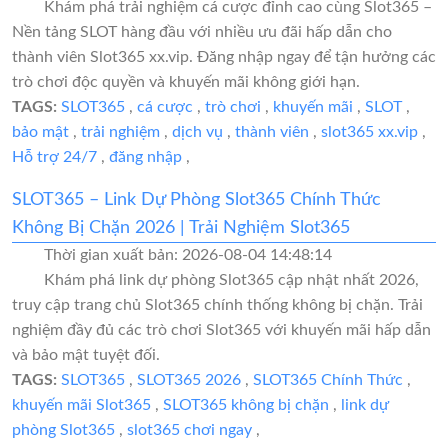
Khám phá trải nghiệm cá cược đỉnh cao cùng Slot365 –
Nền tảng SLOT hàng đầu với nhiều ưu đãi hấp dẫn cho
thành viên Slot365 xx.vip. Đăng nhập ngay để tận hưởng các
trò chơi độc quyền và khuyến mãi không giới hạn.
TAGS:
SLOT365
,
cá cược
,
trò chơi
,
khuyến mãi
,
SLOT
,
bảo mật
,
trải nghiệm
,
dịch vụ
,
thành viên
,
slot365 xx.vip
,
Hỗ trợ 24/7
,
đăng nhập
,
SLOT365 – Link Dự Phòng Slot365 Chính Thức
Không Bị Chặn 2026 | Trải Nghiệm Slot365
Thời gian xuất bản: 2026-08-04 14:48:14
Khám phá link dự phòng Slot365 cập nhật nhất 2026,
truy cập trang chủ Slot365 chính thống không bị chặn. Trải
nghiệm đầy đủ các trò chơi Slot365 với khuyến mãi hấp dẫn
và bảo mật tuyệt đối.
TAGS:
SLOT365
,
SLOT365 2026
,
SLOT365 Chính Thức
,
khuyến mãi Slot365
,
SLOT365 không bị chặn
,
link dự
phòng Slot365
,
slot365 chơi ngay
,