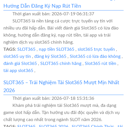
Hướng Dẫn Đăng Ký Nạp Rút Tiền
Thời gian xuất bản: 2026-07-19 06:31:37
SLOT365 là nền tảng cá cược trực tuyến uy tín với
nhiều ưu đãi hấp dẫn. Bài viết đánh giá Slot365 có lừa đảo
không, hướng dẫn đăng ký, nạp rút tiền, tải app và trải
nghiệm dịch vụ slot365 chính hãng.
TAGS:
SLOT365
,
nạp tiền SLOT365
,
slot365 trực tuyến
,
slot365 uy tín
,
đăng ký Slot365
,
Slot365 có lừa đảo không
,
đánh giá Slot365
,
SLOT365 chính hãng
,
Slot365 rút tiền
,
tải app slot365
,
SLOT365 – Trải Nghiệm Tải Slot365 Mượt Mịn Nhất
2026
Thời gian xuất bản: 2026-07-18 15:31:36
Khám phá trải nghiệm tải Slot365 mượt mà, đa dạng
game slot hấp dẫn. Tận hưởng ưu đãi độc quyền và dịch vụ
chất lượng cao nhất trong ngành SLOT năm 2026.
TAGS:
SLOT365
,
SLOT365 2026
,
SLOT365 Chính Thức
,
tải