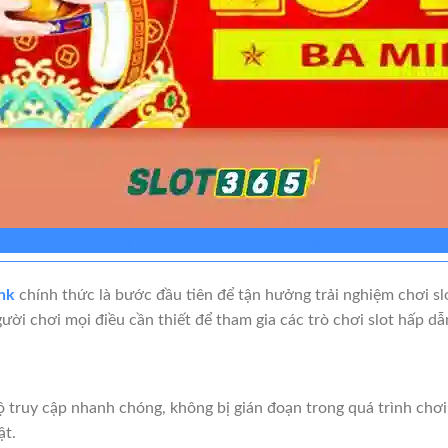
Hướng Dẫn
Truy Cập Slot365
Login Link
ink
chính thức là bước đầu tiên để tận hưởng trải nghiệm chơi slo
ời chơi mọi điều cần thiết để tham gia các trò chơi slot hấp dẫ
ộ truy cập nhanh chóng, không bị gián đoạn trong quá trình chơ
ật.