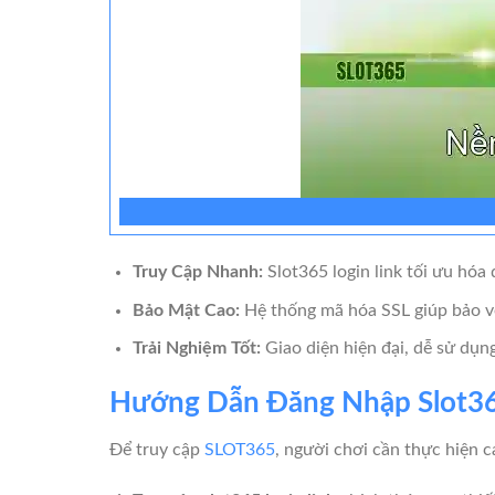
Truy Cập Nhanh:
Slot365 login link tối ưu hóa
Bảo Mật Cao:
Hệ thống mã hóa SSL giúp bảo vệ
Trải Nghiệm Tốt:
Giao diện hiện đại, dễ sử dụn
Hướng Dẫn Đăng Nhập Slot3
Để truy cập
SLOT365
, người chơi cần thực hiện 