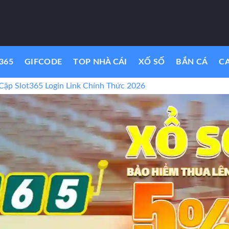
365
GIFCODE
TOP NHÀ CÁI
XỐ SỐ
BẮN CÁ
C
ập Slot365 Login Link Chính Thức 2026