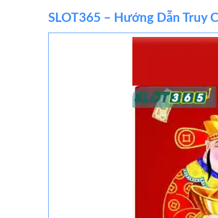
SLOT365 – Hướng Dẫn Truy Cậ