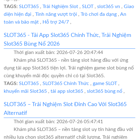
TAGS:
SLOT365
,
Trải Nghiệm Slot
,
SLOT
,
slot365 vn
,
Giao
diện hiện đại
,
Tính năng vượt trội
,
Trò chơi đa dạng
,
An
toàn và bảo mật
,
Hỗ trợ 24/7
,
SLOT365 - Tải App Slot365 Chính Thức, Trải Nghiệm
Slot365 Bùng Nổ 2026
Thời gian xuất bản: 2026-07-26 20:47:44
Khám phá SLOT365 - nền tảng slot hàng đầu với ứng
dụng tải app Slot365 tiện lợi. Trải nghiệm game slot bùng nổ
cùng khuyến mãi độc quyền chỉ có tại Slot365.
TAGS:
SLOT365
,
SLOT365 Chính Thức
,
game SLOT
,
khuyến mãi Slot365
,
tải app slot365
,
slot365 bùng nổ
,
SLOT365 – Trải Nghiệm Slot Đỉnh Cao Với Slot365
Alternatif
Thời gian xuất bản: 2026-07-26 05:47:41
Khám phá SLOT365 – nền tảng slot uy tín hàng đầu với
nhiều lựa chọn slot365 alternatif chất lượng. Trải nghiệm