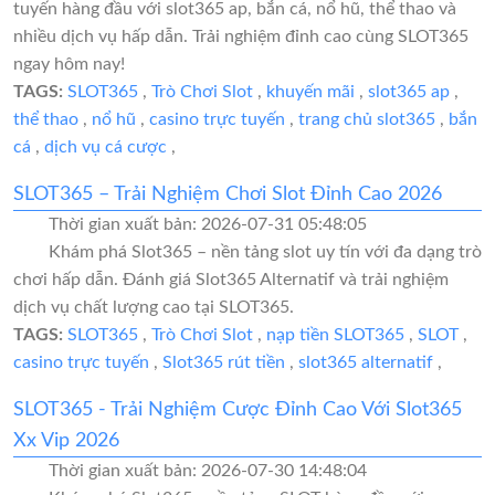
tuyến hàng đầu với slot365 ap, bắn cá, nổ hũ, thể thao và
nhiều dịch vụ hấp dẫn. Trải nghiệm đỉnh cao cùng SLOT365
ngay hôm nay!
TAGS:
SLOT365
,
Trò Chơi Slot
,
khuyến mãi
,
slot365 ap
,
thể thao
,
nổ hũ
,
casino trực tuyến
,
trang chủ slot365
,
bắn
cá
,
dịch vụ cá cược
,
SLOT365 – Trải Nghiệm Chơi Slot Đỉnh Cao 2026
Thời gian xuất bản: 2026-07-31 05:48:05
Khám phá Slot365 – nền tảng slot uy tín với đa dạng trò
chơi hấp dẫn. Đánh giá Slot365 Alternatif và trải nghiệm
dịch vụ chất lượng cao tại SLOT365.
TAGS:
SLOT365
,
Trò Chơi Slot
,
nạp tiền SLOT365
,
SLOT
,
casino trực tuyến
,
Slot365 rút tiền
,
slot365 alternatif
,
SLOT365 - Trải Nghiệm Cược Đỉnh Cao Với Slot365
Xx Vip 2026
Thời gian xuất bản: 2026-07-30 14:48:04