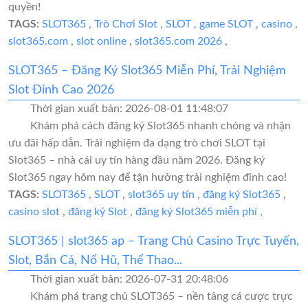
quyền!
TAGS:
SLOT365
,
Trò Chơi Slot
,
SLOT
,
game SLOT
,
casino
,
slot365.com
,
slot online
,
slot365.com 2026
,
SLOT365 – Đăng Ký Slot365 Miễn Phí, Trải Nghiệm
Slot Đỉnh Cao 2026
Thời gian xuất bản: 2026-08-01 11:48:07
Khám phá cách đăng ký Slot365 nhanh chóng và nhận
ưu đãi hấp dẫn. Trải nghiệm đa dạng trò chơi SLOT tại
Slot365 – nhà cái uy tín hàng đầu năm 2026. Đăng ký
Slot365 ngay hôm nay để tận hưởng trải nghiệm đỉnh cao!
TAGS:
SLOT365
,
SLOT
,
slot365 uy tín
,
đăng ký Slot365
,
casino slot
,
đăng ký Slot
,
đăng ký Slot365 miễn phí
,
SLOT365 | slot365 ap – Trang Chủ Casino Trực Tuyến,
Slot, Bắn Cá, Nổ Hũ, Thể Thao...
Thời gian xuất bản: 2026-07-31 20:48:06
Khám phá trang chủ SLOT365 – nền tảng cá cược trực