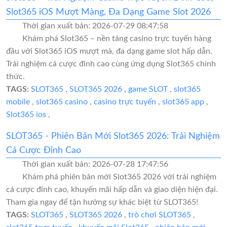
Slot365 iOS Mượt Màng, Đa Dạng Game Slot 2026
Thời gian xuất bản: 2026-07-29 08:47:58
Khám phá Slot365 – nền tảng casino trực tuyến hàng
đầu với Slot365 iOS mượt mà, đa dạng game slot hấp dẫn.
Trải nghiệm cá cược đỉnh cao cùng ứng dụng Slot365 chính
thức.
TAGS:
SLOT365
,
SLOT365 2026
,
game SLOT
,
slot365
mobile
,
slot365 casino
,
casino trực tuyến
,
slot365 app
,
Slot365 ios
,
SLOT365 - Phiên Bản Mới Slot365 2026: Trải Nghiệm
Cá Cược Đỉnh Cao
Thời gian xuất bản: 2026-07-28 17:47:56
Khám phá phiên bản mới Slot365 2026 với trải nghiệm
cá cược đỉnh cao, khuyến mãi hấp dẫn và giao diện hiện đại.
Tham gia ngay để tận hưởng sự khác biệt từ SLOT365!
TAGS:
SLOT365
,
SLOT365 2026
,
trò chơi SLOT365
,