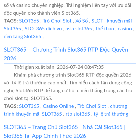
số và casino chuyên nghiệp. Trải nghiệm liền tay với ưu đãi
độc quyền cho thành viên Slot365.
TAGS:
SLOT365
,
Trò Chơi Slot
,
Xổ Số
,
SLOT
,
khuyến mãi
Slot365
,
SLOT365 dịch vụ
,
asia slot365
,
thể thao
,
casino
,
nền tảng Slot365
,
SLOT365 – Chương Trình Slot365 RTP Độc Quyền
2026
Thời gian xuất bản: 2026-07-24 08:47:35
Khám phá chương trình Slot365 RTP độc quyền 2026
với tỷ lệ trả thưởng cao nhất. Tìm hiểu cách tận dụng công
nghệ Slot365 RTP để tăng cơ hội chiến thắng trong các trò
chơi slot tại SLOT365.
TAGS:
SLOT365
,
Casino Online
,
Trò Chơi Slot
,
chương
trình khuyến mãi SLOT365
,
rtp slot365
,
tỷ lệ trả thưởng
,
SLOT365 – Trang Chủ Slot365 | Nhà Cái Slot365 |
Slot365 Tải App Chính Thức 2026