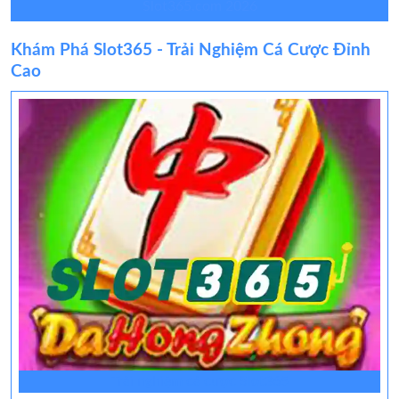
Slot365.com 2026
Khám Phá Slot365 - Trải Nghiệm Cá Cược Đỉnh
Cao
Trải nghiệm
cá cược Slot365