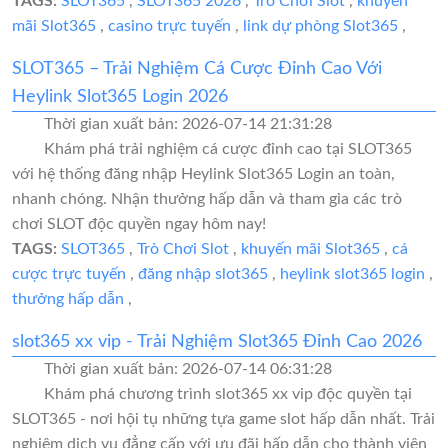
TAGS:
SLOT365
,
SLOT365 2026
,
Trò Chơi Slot
,
khuyến
mãi Slot365
,
casino trực tuyến
,
link dự phòng Slot365
,
SLOT365 – Trải Nghiệm Cá Cược Đỉnh Cao Với
Heylink Slot365 Login 2026
Thời gian xuất bản: 2026-07-14 21:31:28
Khám phá trải nghiệm cá cược đỉnh cao tại SLOT365
với hệ thống đăng nhập Heylink Slot365 Login an toàn,
nhanh chóng. Nhận thưởng hấp dẫn và tham gia các trò
chơi SLOT độc quyền ngay hôm nay!
TAGS:
SLOT365
,
Trò Chơi Slot
,
khuyến mãi Slot365
,
cá
cược trực tuyến
,
đăng nhập slot365
,
heylink slot365 login
,
thưởng hấp dẫn
,
slot365 xx vip - Trải Nghiệm Slot365 Đỉnh Cao 2026
Thời gian xuất bản: 2026-07-14 06:31:28
Khám phá chương trình slot365 xx vip độc quyền tại
SLOT365 - nơi hội tụ những tựa game slot hấp dẫn nhất. Trải
nghiệm dịch vụ đẳng cấp với ưu đãi hấp dẫn cho thành viên