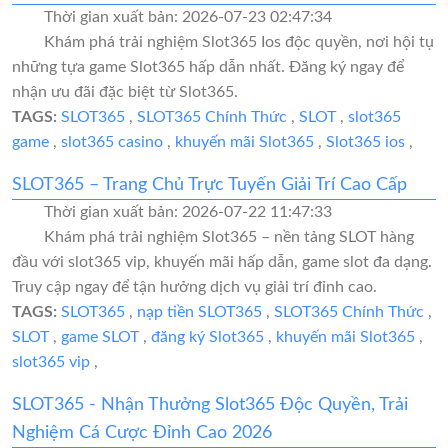
Thời gian xuất bản: 2026-07-23 02:47:34
Khám phá trải nghiệm Slot365 Ios độc quyền, nơi hội tụ
những tựa game Slot365 hấp dẫn nhất. Đăng ký ngay để
nhận ưu đãi đặc biệt từ Slot365.
TAGS:
SLOT365
,
SLOT365 Chính Thức
,
SLOT
,
slot365
game
,
slot365 casino
,
khuyến mãi Slot365
,
Slot365 ios
,
SLOT365 – Trang Chủ Trực Tuyến Giải Trí Cao Cấp
Thời gian xuất bản: 2026-07-22 11:47:33
Khám phá trải nghiệm Slot365 – nền tảng SLOT hàng
đầu với slot365 vip, khuyến mãi hấp dẫn, game slot đa dạng.
Truy cập ngay để tận hưởng dịch vụ giải trí đỉnh cao.
TAGS:
SLOT365
,
nạp tiền SLOT365
,
SLOT365 Chính Thức
,
SLOT
,
game SLOT
,
đăng ký Slot365
,
khuyến mãi Slot365
,
slot365 vip
,
SLOT365 - Nhận Thưởng Slot365 Độc Quyền, Trải
Nghiệm Cá Cược Đỉnh Cao 2026