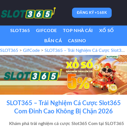
ĐĂNG KÝ +168K
SLOT365
GIFCODE
TOP NHÀ CÁI
XỐ SỐ
BẮN CÁ
CASINO
SLOT365
>
GifCode
>
SLOT365 – Trải Nghiệm Cá Cược Slot365 Com Đỉnh Cao Không Bị Chặn 2026
SLOT365 – Trải Nghiệm Cá Cược Slot365
Com Đỉnh Cao Không Bị Chặn 2026
Khám phá trải nghiệm cá cược Slot365 Com tại SLOT365