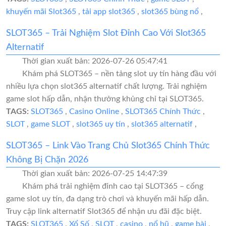
khuyến mãi Slot365
,
tải app slot365
,
slot365 bùng nổ
,
SLOT365 – Trải Nghiệm Slot Đỉnh Cao Với Slot365
Alternatif
Thời gian xuất bản: 2026-07-26 05:47:41
Khám phá SLOT365 – nền tảng slot uy tín hàng đầu với
nhiều lựa chọn slot365 alternatif chất lượng. Trải nghiệm
game slot hấp dẫn, nhận thưởng khủng chỉ tại SLOT365.
TAGS:
SLOT365
,
Casino Online
,
SLOT365 Chính Thức
,
SLOT
,
game SLOT
,
slot365 uy tín
,
slot365 alternatif
,
SLOT365 – Link Vào Trang Chủ Slot365 Chính Thức
Không Bị Chặn 2026
Thời gian xuất bản: 2026-07-25 14:47:39
Khám phá trải nghiệm đỉnh cao tại SLOT365 – cổng
game slot uy tín, đa dạng trò chơi và khuyến mãi hấp dẫn.
Truy cập link alternatif Slot365 để nhận ưu đãi đặc biệt.
TAGS:
SLOT365
,
Xổ Số
,
SLOT
,
casino
,
nổ hũ
,
game bài
,