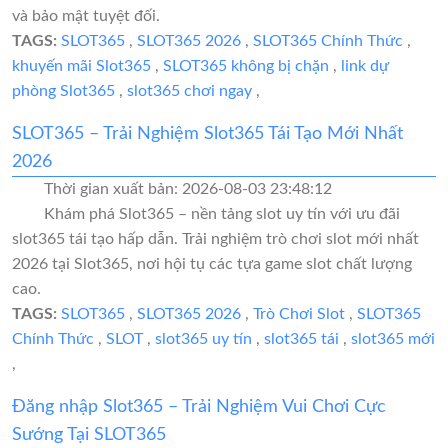
và bảo mật tuyệt đối.
TAGS:
SLOT365
,
SLOT365 2026
,
SLOT365 Chính Thức
,
khuyến mãi Slot365
,
SLOT365 không bị chặn
,
link dự
phòng Slot365
,
slot365 chơi ngay
,
SLOT365 – Trải Nghiệm Slot365 Tái Tạo Mới Nhất
2026
Thời gian xuất bản: 2026-08-03 23:48:12
Khám phá Slot365 – nền tảng slot uy tín với ưu đãi
slot365 tái tạo hấp dẫn. Trải nghiệm trò chơi slot mới nhất
2026 tại Slot365, nơi hội tụ các tựa game slot chất lượng
cao.
TAGS:
SLOT365
,
SLOT365 2026
,
Trò Chơi Slot
,
SLOT365
Chính Thức
,
SLOT
,
slot365 uy tín
,
slot365 tái
,
slot365 mới
,
Đăng nhập Slot365 – Trải Nghiệm Vui Chơi Cực
Sướng Tại SLOT365