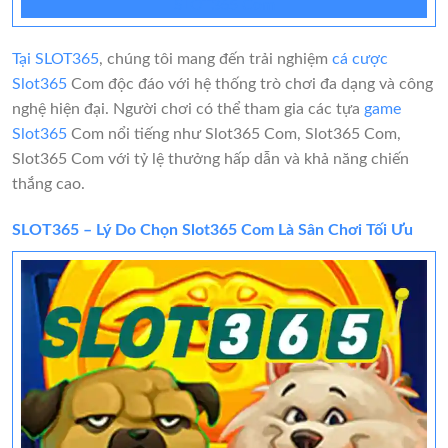
SLOT365 Com
Tại SLOT365
, chúng tôi mang đến trải nghiệm
cá cược
Slot365
Com độc đáo với hệ thống trò chơi đa dạng và công
nghệ hiện đại. Người chơi có thể tham gia các tựa
game
Slot365
Com nổi tiếng như Slot365 Com, Slot365 Com,
Slot365 Com với tỷ lệ thưởng hấp dẫn và khả năng chiến
thắng cao.
SLOT365 – Lý Do Chọn Slot365 Com Là Sân Chơi Tối Ưu