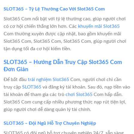
SLOT365 – Tỷ Lệ Thưởng Cao Với Slot365 Com
Slot365 Com nổi bật với tỷ lệ thưởng cao, giúp người chơi
có cơ hội chiến thắng lớn hơn. Các
khuyến mãi Slot365
Com thường xuyên được cập nhật, bao gồm khuyến mãi
Slot365 Com, Slot365 Com, Slot365 Com, giúp người chơi
tận dụng tối đa cơ hội kiếm tiền.
SLOT365 – Hướng Dẫn Truy Cập Slot365 Com
Đơn Giản
Để bắt đầu
trải nghiệm Slot365
Com, người chơi chỉ cần
truy cập
SLOT365
và đăng ký tài khoản. Sau đó, nạp tiền vào
tài khoản để tham gia các trò
chơi Slot365
Com hấp dẫn.
Slot365 Com cung cấp nhiều phương thức nạp rút tiện lợi,
giúp người chơi dễ dàng quản lý tài chính.
SLOT365 – Đội Ngũ Hỗ Trợ Chuyên Nghiệp
SLOT365 có đội ngũ hỗ trợ chuyên nghiệp 24/7, sẵn sàng