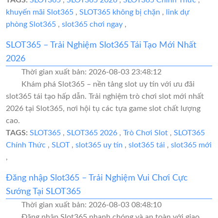
TAGS:
SLOT365
,
SLOT365 2026
,
SLOT365 Chính Thức
,
khuyến mãi Slot365
,
SLOT365 không bị chặn
,
link dự
phòng Slot365
,
slot365 chơi ngay
,
SLOT365 – Trải Nghiệm Slot365 Tái Tạo Mới Nhất
2026
Thời gian xuất bản: 2026-08-03 23:48:12
Khám phá Slot365 – nền tảng slot uy tín với ưu đãi
slot365 tái tạo hấp dẫn. Trải nghiệm trò chơi slot mới nhất
2026 tại Slot365, nơi hội tụ các tựa game slot chất lượng
cao.
TAGS:
SLOT365
,
SLOT365 2026
,
Trò Chơi Slot
,
SLOT365
Chính Thức
,
SLOT
,
slot365 uy tín
,
slot365 tái
,
slot365 mới
,
Đăng nhập Slot365 – Trải Nghiệm Vui Chơi Cực
Sướng Tại SLOT365
Thời gian xuất bản: 2026-08-03 08:48:10
Đăng nhập Slot365 nhanh chóng và an toàn với giao