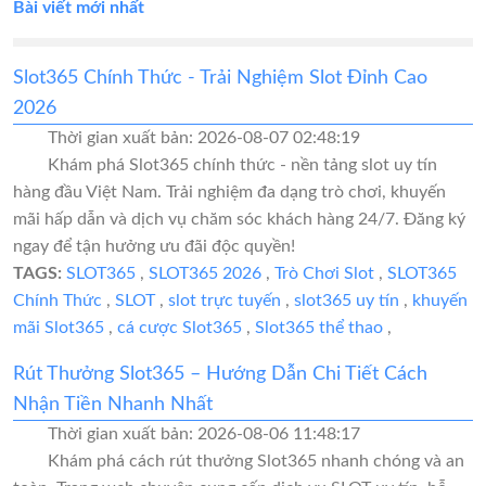
Bài viết mới nhất
Slot365 Chính Thức - Trải Nghiệm Slot Đỉnh Cao
2026
Thời gian xuất bản: 2026-08-07 02:48:19
Khám phá Slot365 chính thức - nền tảng slot uy tín
hàng đầu Việt Nam. Trải nghiệm đa dạng trò chơi, khuyến
mãi hấp dẫn và dịch vụ chăm sóc khách hàng 24/7. Đăng ký
ngay để tận hưởng ưu đãi độc quyền!
TAGS:
SLOT365
,
SLOT365 2026
,
Trò Chơi Slot
,
SLOT365
Chính Thức
,
SLOT
,
slot trực tuyến
,
slot365 uy tín
,
khuyến
mãi Slot365
,
cá cược Slot365
,
Slot365 thể thao
,
Rút Thưởng Slot365 – Hướng Dẫn Chi Tiết Cách
Nhận Tiền Nhanh Nhất
Thời gian xuất bản: 2026-08-06 11:48:17
Khám phá cách rút thưởng Slot365 nhanh chóng và an