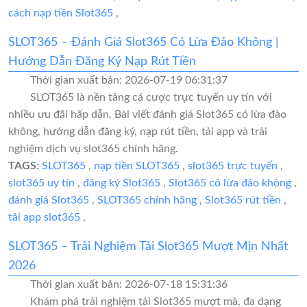
cách nạp tiền Slot365
,
SLOT365 – Đánh Giá Slot365 Có Lừa Đảo Không |
Hướng Dẫn Đăng Ký Nạp Rút Tiền
Thời gian xuất bản: 2026-07-19 06:31:37
SLOT365 là nền tảng cá cược trực tuyến uy tín với
nhiều ưu đãi hấp dẫn. Bài viết đánh giá Slot365 có lừa đảo
không, hướng dẫn đăng ký, nạp rút tiền, tải app và trải
nghiệm dịch vụ slot365 chính hãng.
TAGS:
SLOT365
,
nạp tiền SLOT365
,
slot365 trực tuyến
,
slot365 uy tín
,
đăng ký Slot365
,
Slot365 có lừa đảo không
,
đánh giá Slot365
,
SLOT365 chính hãng
,
Slot365 rút tiền
,
tải app slot365
,
SLOT365 – Trải Nghiệm Tải Slot365 Mượt Mịn Nhất
2026
Thời gian xuất bản: 2026-07-18 15:31:36
Khám phá trải nghiệm tải Slot365 mượt mà, đa dạng