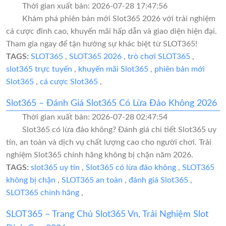
Thời gian xuất bản: 2026-07-28 17:47:56
Khám phá phiên bản mới Slot365 2026 với trải nghiệm
cá cược đỉnh cao, khuyến mãi hấp dẫn và giao diện hiện đại.
Tham gia ngay để tận hưởng sự khác biệt từ SLOT365!
TAGS:
SLOT365
,
SLOT365 2026
,
trò chơi SLOT365
,
slot365 trực tuyến
,
khuyến mãi Slot365
,
phiên bản mới
Slot365
,
cá cược Slot365
,
Slot365 – Đánh Giá Slot365 Có Lừa Đảo Không 2026
Thời gian xuất bản: 2026-07-28 02:47:54
Slot365 có lừa đảo không? Đánh giá chi tiết Slot365 uy
tín, an toàn và dịch vụ chất lượng cao cho người chơi. Trải
nghiệm Slot365 chính hãng không bị chặn năm 2026.
TAGS:
slot365 uy tín
,
Slot365 có lừa đảo không
,
SLOT365
không bị chặn
,
SLOT365 an toàn
,
đánh giá Slot365
,
SLOT365 chính hãng
,
SLOT365 – Trang Chủ Slot365 Vn, Trải Nghiệm Slot