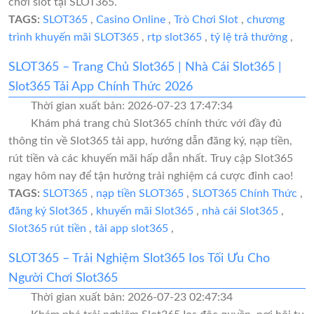
chơi slot tại SLOT365.
TAGS:
SLOT365
,
Casino Online
,
Trò Chơi Slot
,
chương
trình khuyến mãi SLOT365
,
rtp slot365
,
tỷ lệ trả thưởng
,
SLOT365 – Trang Chủ Slot365 | Nhà Cái Slot365 |
Slot365 Tải App Chính Thức 2026
Thời gian xuất bản: 2026-07-23 17:47:34
Khám phá trang chủ Slot365 chính thức với đầy đủ
thông tin về Slot365 tải app, hướng dẫn đăng ký, nạp tiền,
rút tiền và các khuyến mãi hấp dẫn nhất. Truy cập Slot365
ngay hôm nay để tận hưởng trải nghiệm cá cược đỉnh cao!
TAGS:
SLOT365
,
nạp tiền SLOT365
,
SLOT365 Chính Thức
,
đăng ký Slot365
,
khuyến mãi Slot365
,
nhà cái Slot365
,
Slot365 rút tiền
,
tải app slot365
,
SLOT365 – Trải Nghiệm Slot365 Ios Tối Ưu Cho
Người Chơi Slot365
Thời gian xuất bản: 2026-07-23 02:47:34