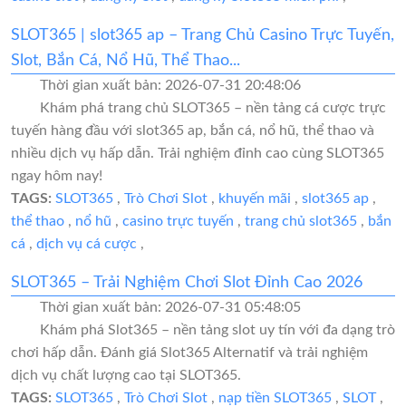
SLOT365 | slot365 ap – Trang Chủ Casino Trực Tuyến,
Slot, Bắn Cá, Nổ Hũ, Thể Thao...
Thời gian xuất bản: 2026-07-31 20:48:06
Khám phá trang chủ SLOT365 – nền tảng cá cược trực
tuyến hàng đầu với slot365 ap, bắn cá, nổ hũ, thể thao và
nhiều dịch vụ hấp dẫn. Trải nghiệm đỉnh cao cùng SLOT365
ngay hôm nay!
TAGS:
SLOT365
,
Trò Chơi Slot
,
khuyến mãi
,
slot365 ap
,
thể thao
,
nổ hũ
,
casino trực tuyến
,
trang chủ slot365
,
bắn
cá
,
dịch vụ cá cược
,
SLOT365 – Trải Nghiệm Chơi Slot Đỉnh Cao 2026
Thời gian xuất bản: 2026-07-31 05:48:05
Khám phá Slot365 – nền tảng slot uy tín với đa dạng trò
chơi hấp dẫn. Đánh giá Slot365 Alternatif và trải nghiệm
dịch vụ chất lượng cao tại SLOT365.
TAGS:
SLOT365
,
Trò Chơi Slot
,
nạp tiền SLOT365
,
SLOT
,