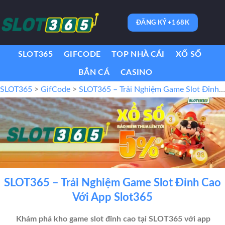
ĐĂNG KÝ +168K
SLOT365
GIFCODE
TOP NHÀ CÁI
XỐ SỐ
BẮN CÁ
CASINO
SLOT365
>
GifCode
>
SLOT365 – Trải Nghiệm Game Slot Đỉnh Cao Với App Slot365
SLOT365 – Trải Nghiệm Game Slot Đỉnh Cao
Với App Slot365
Khám phá kho game slot đỉnh cao tại SLOT365 với app