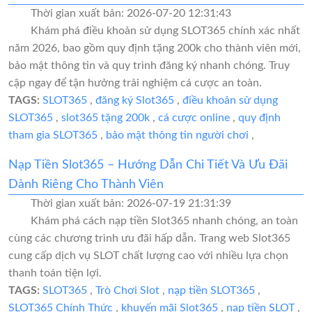
Thời gian xuất bản: 2026-07-20 12:31:43
Khám phá điều khoản sử dụng SLOT365 chính xác nhất
năm 2026, bao gồm quy định tặng 200k cho thành viên mới,
bảo mật thông tin và quy trình đăng ký nhanh chóng. Truy
cập ngay để tận hưởng trải nghiệm cá cược an toàn.
TAGS:
SLOT365
,
đăng ký Slot365
,
điều khoản sử dụng
SLOT365
,
slot365 tặng 200k
,
cá cược online
,
quy định
tham gia SLOT365
,
bảo mật thông tin người chơi
,
Nạp Tiền Slot365 – Hướng Dẫn Chi Tiết Và Ưu Đãi
Dành Riêng Cho Thành Viên
Thời gian xuất bản: 2026-07-19 21:31:39
Khám phá cách nạp tiền Slot365 nhanh chóng, an toàn
cùng các chương trình ưu đãi hấp dẫn. Trang web Slot365
cung cấp dịch vụ SLOT chất lượng cao với nhiều lựa chọn
thanh toán tiện lợi.
TAGS:
SLOT365
,
Trò Chơi Slot
,
nạp tiền SLOT365
,
SLOT365 Chính Thức
,
khuyến mãi Slot365
,
nạp tiền SLOT
,