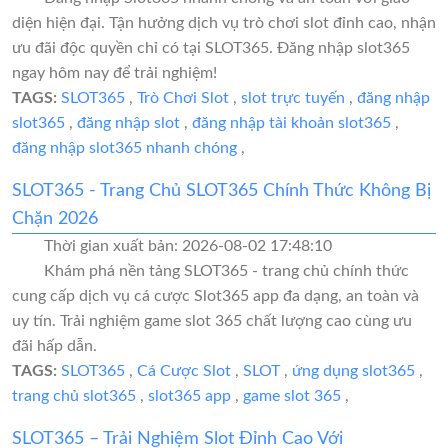
diện hiện đại. Tận hưởng dịch vụ trò chơi slot đỉnh cao, nhận
ưu đãi độc quyền chỉ có tại SLOT365. Đăng nhập slot365
ngay hôm nay để trải nghiệm!
TAGS:
SLOT365
,
Trò Chơi Slot
,
slot trực tuyến
,
đăng nhập
slot365
,
đăng nhập slot
,
đăng nhập tài khoản slot365
,
đăng nhập slot365 nhanh chóng
,
SLOT365 - Trang Chủ SLOT365 Chính Thức Không Bị
Chặn 2026
Thời gian xuất bản: 2026-08-02 17:48:10
Khám phá nền tảng SLOT365 - trang chủ chính thức
cung cấp dịch vụ cá cược Slot365 app đa dạng, an toàn và
uy tín. Trải nghiệm game slot 365 chất lượng cao cùng ưu
đãi hấp dẫn.
TAGS:
SLOT365
,
Cá Cược Slot
,
SLOT
,
ứng dụng slot365
,
trang chủ slot365
,
slot365 app
,
game slot 365
,
SLOT365 – Trải Nghiệm Slot Đỉnh Cao Với