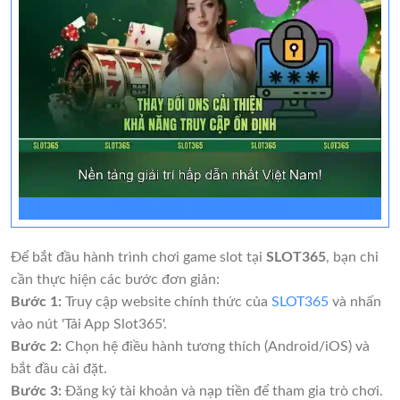
Hướng Dẫn Tải App Slot365
Để bắt đầu hành trình chơi game slot tại
SLOT365
, bạn chỉ
cần thực hiện các bước đơn giản:
Bước 1:
Truy cập website chính thức của
SLOT365
và nhấn
vào nút 'Tải App Slot365'.
Bước 2:
Chọn hệ điều hành tương thích (Android/iOS) và
bắt đầu cài đặt.
Bước 3:
Đăng ký tài khoản và nạp tiền để tham gia trò chơi.