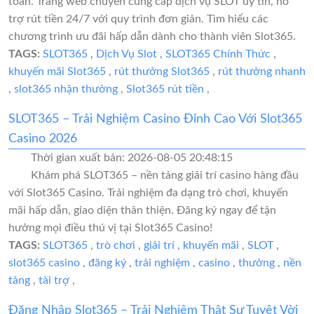
toàn. Trang web chuyên cung cấp dịch vụ SLOT uy tín, hỗ
trợ rút tiền 24/7 với quy trình đơn giản. Tìm hiểu các
chương trình ưu đãi hấp dẫn dành cho thành viên Slot365.
TAGS:
SLOT365
,
Dịch Vụ Slot
,
SLOT365 Chính Thức
,
khuyến mãi Slot365
,
rút thưởng Slot365
,
rút thưởng nhanh
,
slot365 nhận thưởng
,
Slot365 rút tiền
,
SLOT365 – Trải Nghiệm Casino Đỉnh Cao Với Slot365
Casino 2026
Thời gian xuất bản: 2026-08-05 20:48:15
Khám phá SLOT365 – nền tảng giải trí casino hàng đầu
với Slot365 Casino. Trải nghiệm đa dạng trò chơi, khuyến
mãi hấp dẫn, giao diện thân thiện. Đăng ký ngay để tận
hưởng mọi điều thú vị tại Slot365 Casino!
TAGS:
SLOT365
,
trò chơi
,
giải trí
,
khuyến mãi
,
SLOT
,
slot365 casino
,
đăng ký
,
trải nghiệm
,
casino
,
thưởng
,
nền
tảng
,
tài trợ
,
Đăng Nhập Slot365 – Trải Nghiệm Thật Sự Tuyệt Vời