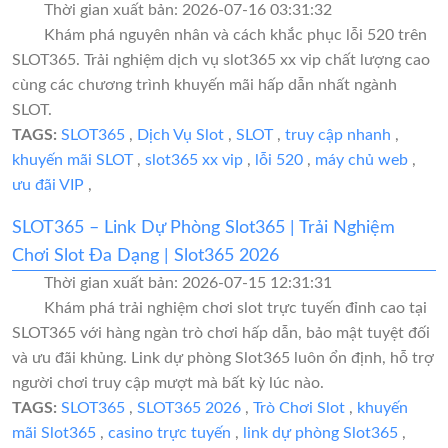
Thời gian xuất bản: 2026-07-16 03:31:32
Khám phá nguyên nhân và cách khắc phục lỗi 520 trên
SLOT365. Trải nghiệm dịch vụ slot365 xx vip chất lượng cao
cùng các chương trình khuyến mãi hấp dẫn nhất ngành
SLOT.
TAGS:
SLOT365
,
Dịch Vụ Slot
,
SLOT
,
truy cập nhanh
,
khuyến mãi SLOT
,
slot365 xx vip
,
lỗi 520
,
máy chủ web
,
ưu đãi VIP
,
SLOT365 – Link Dự Phòng Slot365 | Trải Nghiệm
Chơi Slot Đa Dạng | Slot365 2026
Thời gian xuất bản: 2026-07-15 12:31:31
Khám phá trải nghiệm chơi slot trực tuyến đỉnh cao tại
SLOT365 với hàng ngàn trò chơi hấp dẫn, bảo mật tuyệt đối
và ưu đãi khủng. Link dự phòng Slot365 luôn ổn định, hỗ trợ
người chơi truy cập mượt mà bất kỳ lúc nào.
TAGS:
SLOT365
,
SLOT365 2026
,
Trò Chơi Slot
,
khuyến
mãi Slot365
,
casino trực tuyến
,
link dự phòng Slot365
,