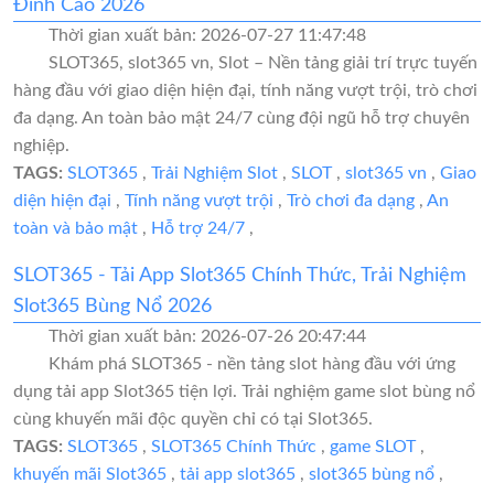
Đỉnh Cao 2026
Thời gian xuất bản: 2026-07-27 11:47:48
SLOT365, slot365 vn, Slot – Nền tảng giải trí trực tuyến
hàng đầu với giao diện hiện đại, tính năng vượt trội, trò chơi
đa dạng. An toàn bảo mật 24/7 cùng đội ngũ hỗ trợ chuyên
nghiệp.
TAGS:
SLOT365
,
Trải Nghiệm Slot
,
SLOT
,
slot365 vn
,
Giao
diện hiện đại
,
Tính năng vượt trội
,
Trò chơi đa dạng
,
An
toàn và bảo mật
,
Hỗ trợ 24/7
,
SLOT365 - Tải App Slot365 Chính Thức, Trải Nghiệm
Slot365 Bùng Nổ 2026
Thời gian xuất bản: 2026-07-26 20:47:44
Khám phá SLOT365 - nền tảng slot hàng đầu với ứng
dụng tải app Slot365 tiện lợi. Trải nghiệm game slot bùng nổ
cùng khuyến mãi độc quyền chỉ có tại Slot365.
TAGS:
SLOT365
,
SLOT365 Chính Thức
,
game SLOT
,
khuyến mãi Slot365
,
tải app slot365
,
slot365 bùng nổ
,