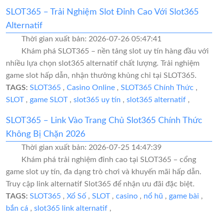
SLOT365 – Trải Nghiệm Slot Đỉnh Cao Với Slot365
Alternatif
Thời gian xuất bản: 2026-07-26 05:47:41
Khám phá SLOT365 – nền tảng slot uy tín hàng đầu với
nhiều lựa chọn slot365 alternatif chất lượng. Trải nghiệm
game slot hấp dẫn, nhận thưởng khủng chỉ tại SLOT365.
TAGS:
SLOT365
,
Casino Online
,
SLOT365 Chính Thức
,
SLOT
,
game SLOT
,
slot365 uy tín
,
slot365 alternatif
,
SLOT365 – Link Vào Trang Chủ Slot365 Chính Thức
Không Bị Chặn 2026
Thời gian xuất bản: 2026-07-25 14:47:39
Khám phá trải nghiệm đỉnh cao tại SLOT365 – cổng
game slot uy tín, đa dạng trò chơi và khuyến mãi hấp dẫn.
Truy cập link alternatif Slot365 để nhận ưu đãi đặc biệt.
TAGS:
SLOT365
,
Xổ Số
,
SLOT
,
casino
,
nổ hũ
,
game bài
,
bắn cá
,
slot365 link alternatif
,