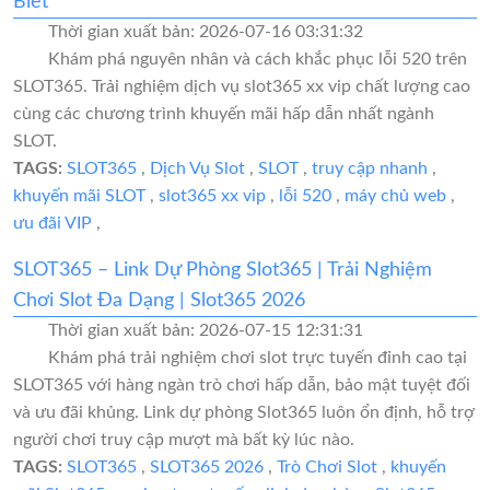
Biết
Thời gian xuất bản: 2026-07-16 03:31:32
Khám phá nguyên nhân và cách khắc phục lỗi 520 trên
SLOT365. Trải nghiệm dịch vụ slot365 xx vip chất lượng cao
cùng các chương trình khuyến mãi hấp dẫn nhất ngành
SLOT.
TAGS:
SLOT365
,
Dịch Vụ Slot
,
SLOT
,
truy cập nhanh
,
khuyến mãi SLOT
,
slot365 xx vip
,
lỗi 520
,
máy chủ web
,
ưu đãi VIP
,
SLOT365 – Link Dự Phòng Slot365 | Trải Nghiệm
Chơi Slot Đa Dạng | Slot365 2026
Thời gian xuất bản: 2026-07-15 12:31:31
Khám phá trải nghiệm chơi slot trực tuyến đỉnh cao tại
SLOT365 với hàng ngàn trò chơi hấp dẫn, bảo mật tuyệt đối
và ưu đãi khủng. Link dự phòng Slot365 luôn ổn định, hỗ trợ
người chơi truy cập mượt mà bất kỳ lúc nào.
TAGS:
SLOT365
,
SLOT365 2026
,
Trò Chơi Slot
,
khuyến