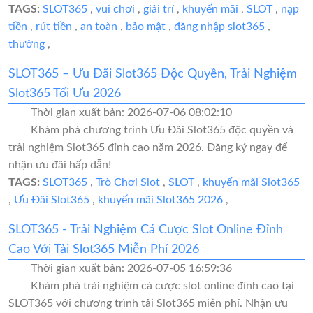
TAGS:
SLOT365
,
vui chơi
,
giải trí
,
khuyến mãi
,
SLOT
,
nạp
tiền
,
rút tiền
,
an toàn
,
bảo mật
,
đăng nhập slot365
,
thưởng
,
SLOT365 – Ưu Đãi Slot365 Độc Quyền, Trải Nghiệm
Slot365 Tối Ưu 2026
Thời gian xuất bản: 2026-07-06 08:02:10
Khám phá chương trình Ưu Đãi Slot365 độc quyền và
trải nghiệm Slot365 đỉnh cao năm 2026. Đăng ký ngay để
nhận ưu đãi hấp dẫn!
TAGS:
SLOT365
,
Trò Chơi Slot
,
SLOT
,
khuyến mãi Slot365
,
Ưu Đãi Slot365
,
khuyến mãi Slot365 2026
,
SLOT365 - Trải Nghiệm Cá Cược Slot Online Đỉnh
Cao Với Tải Slot365 Miễn Phí 2026
Thời gian xuất bản: 2026-07-05 16:59:36
Khám phá trải nghiệm cá cược slot online đỉnh cao tại
SLOT365 với chương trình tải Slot365 miễn phí. Nhận ưu