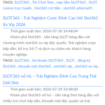
TAGS:
SLOT365
,
Trò Chơi Slot
,
nạp tiền SLOT365
,
SLOT
,
casino trực tuyến
,
Slot365 rút tiền
,
slot365 alternatif
,
SLOT365 - Trải Nghiệm Cược Đỉnh Cao Với Slot365
Xx Vip 2026
Thời gian xuất bản: 2026-07-30 14:48:04
Khám phá Slot365 - nền tảng SLOT hàng đầu với
chương trình slot365 xx vip độc quyền. Trải nghiệm cược
hấp dẫn, hỗ trợ 24/7 và dịch vụ chăm sóc khách hàng
chuyên nghiệp.
TAGS:
SLOT365
,
tài khoản SLOT365
,
SLOT
,
đăng ký
Slot365
,
khuyến mãi Slot365
,
slot365 vip
,
slot365 xx vip
,
SLOT365 nổ hũ – Trải Nghiệm Đỉnh Cao Trong Thế
Giới Slot
Thời gian xuất bản: 2026-07-29 23:48:00
Khám phá Slot365 nổ hũ – nền tảng Slot hàng đầu với
nhiều trò chơi hấp dẫn, khuyến mãi độc quyền và trải