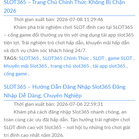
SLOT365 – Trang Chủ Chính Thức Không Bị Chặn
2026
Thời gian xuất bản: 2026-07-08 11:29:46
Khám phá trải nghiệm chơi SLOT đỉnh cao tại SLOT365
– cổng game đổi thưởng uy tín với ứng dụng tải app slot365
tiện lợi. Trải nghiệm trò chơi hấp dẫn, khuyến mãi hấp dẫn
và dịch vụ chăm sóc khách hàng 24/7.
TAGS:
SLOT365
,
SLOT365 Chính Thức
,
SLOT
,
game SLOT
,
khuyến mãi Slot365
,
trang chủ slot365
,
tải app slot365
,
cổng game
,
SLOT365 – Hướng Dẫn Đăng Nhập Slot365 Đăng
Nhập Dễ Dàng, Chuyên Nghiệp
Thời gian xuất bản: 2026-07-06 22:59:31
Khám phá cách đăng nhập Slot365 nhanh chóng, an
toàn cùng các ưu đãi hấp dẫn. Tận hưởng trải nghiệm chơi
SLOT đỉnh cao với Slot365 – nơi hội tụ những trò chơi giải
trí đỉnh cao nhất năm 2026.