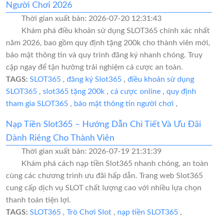
Người Chơi 2026
Thời gian xuất bản: 2026-07-20 12:31:43
Khám phá điều khoản sử dụng SLOT365 chính xác nhất
năm 2026, bao gồm quy định tặng 200k cho thành viên mới,
bảo mật thông tin và quy trình đăng ký nhanh chóng. Truy
cập ngay để tận hưởng trải nghiệm cá cược an toàn.
TAGS:
SLOT365
,
đăng ký Slot365
,
điều khoản sử dụng
SLOT365
,
slot365 tặng 200k
,
cá cược online
,
quy định
tham gia SLOT365
,
bảo mật thông tin người chơi
,
Nạp Tiền Slot365 – Hướng Dẫn Chi Tiết Và Ưu Đãi
Dành Riêng Cho Thành Viên
Thời gian xuất bản: 2026-07-19 21:31:39
Khám phá cách nạp tiền Slot365 nhanh chóng, an toàn
cùng các chương trình ưu đãi hấp dẫn. Trang web Slot365
cung cấp dịch vụ SLOT chất lượng cao với nhiều lựa chọn
thanh toán tiện lợi.
TAGS:
SLOT365
,
Trò Chơi Slot
,
nạp tiền SLOT365
,