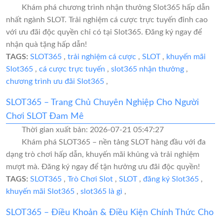
Khám phá chương trình nhận thưởng Slot365 hấp dẫn
nhất ngành SLOT. Trải nghiệm cá cược trực tuyến đỉnh cao
với ưu đãi độc quyền chỉ có tại Slot365. Đăng ký ngay để
nhận quà tặng hấp dẫn!
TAGS:
SLOT365
,
trải nghiệm cá cược
,
SLOT
,
khuyến mãi
Slot365
,
cá cược trực tuyến
,
slot365 nhận thưởng
,
chương trình ưu đãi Slot365
,
SLOT365 – Trang Chủ Chuyên Nghiệp Cho Người
Chơi SLOT Đam Mê
Thời gian xuất bản: 2026-07-21 05:47:27
Khám phá SLOT365 – nền tảng SLOT hàng đầu với đa
dạng trò chơi hấp dẫn, khuyến mãi khủng và trải nghiệm
mượt mà. Đăng ký ngay để tận hưởng ưu đãi độc quyền!
TAGS:
SLOT365
,
Trò Chơi Slot
,
SLOT
,
đăng ký Slot365
,
khuyến mãi Slot365
,
slot365 là gì
,
SLOT365 – Điều Khoản & Điều Kiện Chính Thức Cho