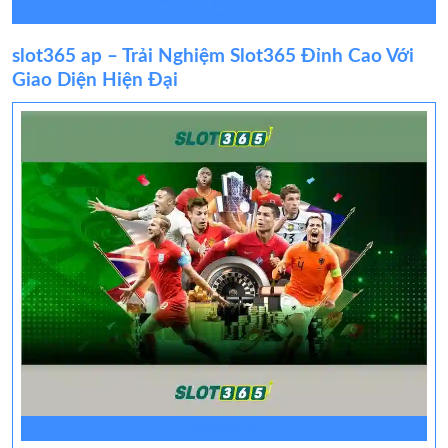
Game Chất Lượng Cao 2026
slot365 ap – Trải Nghiệm Slot365 Đỉnh Cao Với
Giao Diện Hiện Đại
slot365 ap