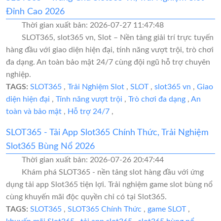
Đỉnh Cao 2026
Thời gian xuất bản: 2026-07-27 11:47:48
SLOT365, slot365 vn, Slot – Nền tảng giải trí trực tuyến
hàng đầu với giao diện hiện đại, tính năng vượt trội, trò chơi
đa dạng. An toàn bảo mật 24/7 cùng đội ngũ hỗ trợ chuyên
nghiệp.
TAGS:
SLOT365
,
Trải Nghiệm Slot
,
SLOT
,
slot365 vn
,
Giao
diện hiện đại
,
Tính năng vượt trội
,
Trò chơi đa dạng
,
An
toàn và bảo mật
,
Hỗ trợ 24/7
,
SLOT365 - Tải App Slot365 Chính Thức, Trải Nghiệm
Slot365 Bùng Nổ 2026
Thời gian xuất bản: 2026-07-26 20:47:44
Khám phá SLOT365 - nền tảng slot hàng đầu với ứng
dụng tải app Slot365 tiện lợi. Trải nghiệm game slot bùng nổ
cùng khuyến mãi độc quyền chỉ có tại Slot365.
TAGS:
SLOT365
,
SLOT365 Chính Thức
,
game SLOT
,