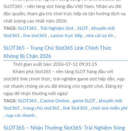
SLOT365 – nền tảng slot hàng đầu Việt Nam. Nhận ưu đãi
độc quyền, tham gia trò chơi trực tiếp và tận hưởng dịch vụ
chất lượng cao nhất năm 2026.
TAGS:
SLOT365
,
Trải Nghiệm Slot
,
SLOT
,
khuyến mãi
Slot365
,
live slot365
,
casino trực tiếp
,
nhà cái uy tín
,
SLOT365 – Trang Chủ Slot365 Link Chính Thức
Không Bị Chặn 2026
Thời gian xuất bản: 2026-07-12 09:31:25
Khám phá Slot365 – nền tảng SLOT hàng đầu với
slot365 link chính thức, trải nghiệm game slot hấp dẫn, nạp
rút nhanh chóng và ưu đãi khủng cho người chơi. Đăng ký
ngay để nhận thưởng mỗi ngày!
TAGS:
SLOT365
,
Casino Online
,
game SLOT
,
khuyến mãi
Slot365
,
trang chủ slot365
,
link Slot365
,
chơi slot miễn phí
,
nạp rút nhanh
,
SLOT365 – Nhận Thưởng Slot365: Trải Nghiệm Sòng