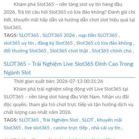
Khám phá Slot365 – nền tảng slot uy tín hàng đầu
2026. Trả lời câu hỏi Slot365 có lừa đảo không? Đánh giá chi
tiết, khuyến mãi hấp dẫn và hướng dẫn chơi slot hiệu quả tại
Slot365.
TAGS:
SLOT365
,
SLOT365 2026
,
nạp tiền SLOT365
,
slot365 uy tín
,
đăng ký Slot365
,
Slot365 có lừa đảo không
,
đổi thưởng Slot365
,
Slot365 chơi thật
,
Slot365 chính chủ
,
SLOT365 – Trải Nghiệm Live Slot365 Đỉnh Cao Trong
Ngành Slot
Thời gian xuất bản: 2026-07-13 00:31:26
Khám phá trải nghiệm sống động với Live Slot365 tại
SLOT365 – nền tảng slot hàng đầu Việt Nam. Nhận ưu đãi
độc quyền, tham gia trò chơi trực tiếp và tận hưởng dịch vụ
chất lượng cao nhất năm 2026.
TAGS:
SLOT365
,
Trải Nghiệm Slot
,
SLOT
,
khuyến mãi
Slot365
,
live slot365
,
casino trực tiếp
,
nhà cái uy tín
,