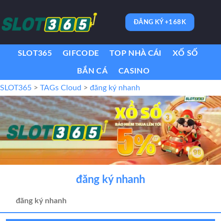
ĐĂNG KÝ +168K
SLOT365
GIFCODE
TOP NHÀ CÁI
XỐ SỐ
BẮN CÁ
CASINO
SLOT365
>
TAGs Cloud
>
đăng ký nhanh
đăng ký nhanh
đăng ký nhanh