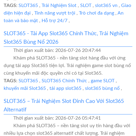
TAGS:
SLOT365
,
Trải Nghiệm Slot
,
SLOT
,
slot365 vn
,
Giao
diện hiện đại
,
Tính năng vượt trội
,
Trò chơi đa dạng
,
An
toàn và bảo mật
,
Hỗ trợ 24/7
,
SLOT365 - Tải App Slot365 Chính Thức, Trải Nghiệm
Slot365 Bùng Nổ 2026
Thời gian xuất bản: 2026-07-26 20:47:44
Khám phá SLOT365 - nền tảng slot hàng đầu với ứng
dụng tải app Slot365 tiện lợi. Trải nghiệm game slot bùng nổ
cùng khuyến mãi độc quyền chỉ có tại Slot365.
TAGS:
SLOT365
,
SLOT365 Chính Thức
,
game SLOT
,
khuyến mãi Slot365
,
tải app slot365
,
slot365 bùng nổ
,
SLOT365 – Trải Nghiệm Slot Đỉnh Cao Với Slot365
Alternatif
Thời gian xuất bản: 2026-07-26 05:47:41
Khám phá SLOT365 – nền tảng slot uy tín hàng đầu với
nhiều lựa chọn slot365 alternatif chất lượng. Trải nghiệm