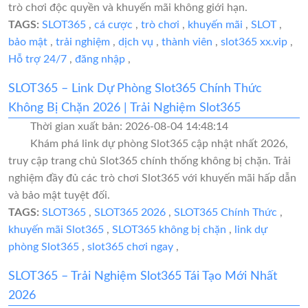
trò chơi độc quyền và khuyến mãi không giới hạn.
TAGS:
SLOT365
,
cá cược
,
trò chơi
,
khuyến mãi
,
SLOT
,
bảo mật
,
trải nghiệm
,
dịch vụ
,
thành viên
,
slot365 xx.vip
,
Hỗ trợ 24/7
,
đăng nhập
,
SLOT365 – Link Dự Phòng Slot365 Chính Thức
Không Bị Chặn 2026 | Trải Nghiệm Slot365
Thời gian xuất bản: 2026-08-04 14:48:14
Khám phá link dự phòng Slot365 cập nhật nhất 2026,
truy cập trang chủ Slot365 chính thống không bị chặn. Trải
nghiệm đầy đủ các trò chơi Slot365 với khuyến mãi hấp dẫn
và bảo mật tuyệt đối.
TAGS:
SLOT365
,
SLOT365 2026
,
SLOT365 Chính Thức
,
khuyến mãi Slot365
,
SLOT365 không bị chặn
,
link dự
phòng Slot365
,
slot365 chơi ngay
,
SLOT365 – Trải Nghiệm Slot365 Tái Tạo Mới Nhất
2026