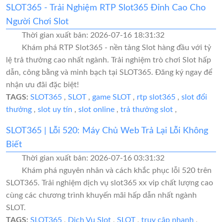
SLOT365 - Trải Nghiệm RTP Slot365 Đỉnh Cao Cho
Người Chơi Slot
Thời gian xuất bản: 2026-07-16 18:31:32
Khám phá RTP Slot365 - nền tảng Slot hàng đầu với tỷ
lệ trả thưởng cao nhất ngành. Trải nghiệm trò chơi Slot hấp
dẫn, công bằng và minh bạch tại SLOT365. Đăng ký ngay để
nhận ưu đãi đặc biệt!
TAGS:
SLOT365
,
SLOT
,
game SLOT
,
rtp slot365
,
slot đổi
thưởng
,
slot uy tín
,
slot online
,
trả thưởng slot
,
SLOT365 | Lỗi 520: Máy Chủ Web Trả Lại Lỗi Không
Biết
Thời gian xuất bản: 2026-07-16 03:31:32
Khám phá nguyên nhân và cách khắc phục lỗi 520 trên
SLOT365. Trải nghiệm dịch vụ slot365 xx vip chất lượng cao
cùng các chương trình khuyến mãi hấp dẫn nhất ngành
SLOT.
TAGS:
SLOT365
,
Dịch Vụ Slot
,
SLOT
,
truy cập nhanh
,