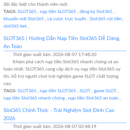
đãi đặc biệt cho thành viên mới.
TAGS:
SLOT365
,
nạp tiền SLOT365
,
đăng ký Slot365
,
khuyến mãi Slot365
,
cá cược trực tuyến
,
Slot365 rút tiền
,
slot365 bet
,
SLOT365 | Hướng Dẫn Nạp Tiền Slot365 Dễ Dàng,
An Toàn
Thời gian xuất bản: 2026-08-07 17:48:20
Khám phá cách nạp tiền Slot365 nhanh chóng và an
toàn nhất. SLOT365 cung cấp dịch vụ nạp tiền Slot365 uy
tín, hỗ trợ người chơi trải nghiệm game SLOT chất lượng
cao.
TAGS:
SLOT365
,
nạp tiền SLOT365
,
SLOT
,
game SLOT
,
nạp tiền Slot365 nhanh chóng
,
nạp tiền Slot365 an toàn
,
Slot365 Chính Thức - Trải Nghiệm Slot Đỉnh Cao
2026
Thời gian xuất bản: 2026-08-07 02:48:19