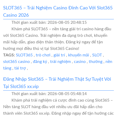
SLOT365 – Trải Nghiệm Casino Đỉnh Cao Với Slot365
Casino 2026
Thời gian xuất bản: 2026-08-05 20:48:15
Khám phá SLOT365 – nền tảng giải trí casino hàng đầu
với Slot365 Casino. Trải nghiệm đa dạng trò chơi, khuyến
mãi hấp dẫn, giao diện thân thiện. Đăng ký ngay để tận
hưởng mọi điều thú vị tại Slot365 Casino!
TAGS:
SLOT365
,
trò chơi
,
giải trí
,
khuyến mãi
,
SLOT
,
slot365 casino
,
đăng ký
,
trải nghiệm
,
casino
,
thưởng
,
nền
tảng
,
tài trợ
,
Đăng Nhập Slot365 – Trải Nghiệm Thật Sự Tuyệt Vời
Tại Slot365 xx.vip
Thời gian xuất bản: 2026-08-05 05:48:14
Khám phá trải nghiệm cá cược đỉnh cao cùng Slot365 –
Nền tảng SLOT hàng đầu với nhiều ưu đãi hấp dẫn cho
thành viên Slot365 xx.vip. Đăng nhập ngay để tận hưởng các