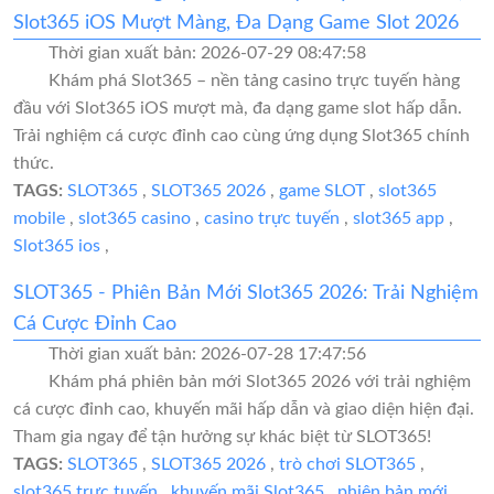
Slot365 iOS Mượt Màng, Đa Dạng Game Slot 2026
Thời gian xuất bản: 2026-07-29 08:47:58
Khám phá Slot365 – nền tảng casino trực tuyến hàng
đầu với Slot365 iOS mượt mà, đa dạng game slot hấp dẫn.
Trải nghiệm cá cược đỉnh cao cùng ứng dụng Slot365 chính
thức.
TAGS:
SLOT365
,
SLOT365 2026
,
game SLOT
,
slot365
mobile
,
slot365 casino
,
casino trực tuyến
,
slot365 app
,
Slot365 ios
,
SLOT365 - Phiên Bản Mới Slot365 2026: Trải Nghiệm
Cá Cược Đỉnh Cao
Thời gian xuất bản: 2026-07-28 17:47:56
Khám phá phiên bản mới Slot365 2026 với trải nghiệm
cá cược đỉnh cao, khuyến mãi hấp dẫn và giao diện hiện đại.
Tham gia ngay để tận hưởng sự khác biệt từ SLOT365!
TAGS:
SLOT365
,
SLOT365 2026
,
trò chơi SLOT365
,
slot365 trực tuyến
,
khuyến mãi Slot365
,
phiên bản mới