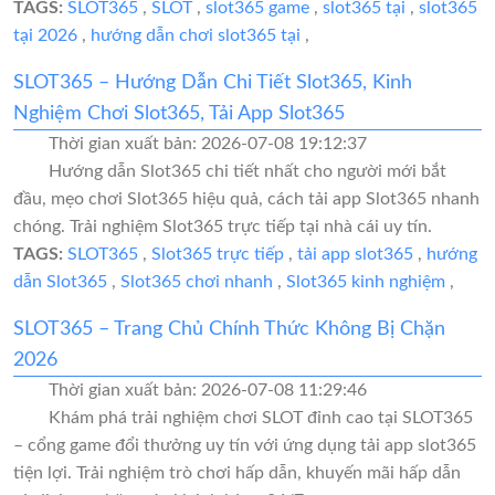
TAGS:
SLOT365
,
SLOT
,
slot365 game
,
slot365 tại
,
slot365
tại 2026
,
hướng dẫn chơi slot365 tại
,
SLOT365 – Hướng Dẫn Chi Tiết Slot365, Kinh
Nghiệm Chơi Slot365, Tải App Slot365
Thời gian xuất bản: 2026-07-08 19:12:37
Hướng dẫn Slot365 chi tiết nhất cho người mới bắt
đầu, mẹo chơi Slot365 hiệu quả, cách tải app Slot365 nhanh
chóng. Trải nghiệm Slot365 trực tiếp tại nhà cái uy tín.
TAGS:
SLOT365
,
Slot365 trực tiếp
,
tải app slot365
,
hướng
dẫn Slot365
,
Slot365 chơi nhanh
,
Slot365 kinh nghiệm
,
SLOT365 – Trang Chủ Chính Thức Không Bị Chặn
2026
Thời gian xuất bản: 2026-07-08 11:29:46
Khám phá trải nghiệm chơi SLOT đỉnh cao tại SLOT365
– cổng game đổi thưởng uy tín với ứng dụng tải app slot365
tiện lợi. Trải nghiệm trò chơi hấp dẫn, khuyến mãi hấp dẫn