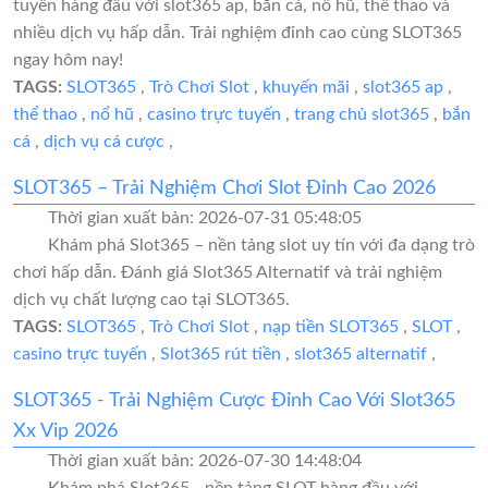
tuyến hàng đầu với slot365 ap, bắn cá, nổ hũ, thể thao và
nhiều dịch vụ hấp dẫn. Trải nghiệm đỉnh cao cùng SLOT365
ngay hôm nay!
TAGS:
SLOT365
,
Trò Chơi Slot
,
khuyến mãi
,
slot365 ap
,
thể thao
,
nổ hũ
,
casino trực tuyến
,
trang chủ slot365
,
bắn
cá
,
dịch vụ cá cược
,
SLOT365 – Trải Nghiệm Chơi Slot Đỉnh Cao 2026
Thời gian xuất bản: 2026-07-31 05:48:05
Khám phá Slot365 – nền tảng slot uy tín với đa dạng trò
chơi hấp dẫn. Đánh giá Slot365 Alternatif và trải nghiệm
dịch vụ chất lượng cao tại SLOT365.
TAGS:
SLOT365
,
Trò Chơi Slot
,
nạp tiền SLOT365
,
SLOT
,
casino trực tuyến
,
Slot365 rút tiền
,
slot365 alternatif
,
SLOT365 - Trải Nghiệm Cược Đỉnh Cao Với Slot365
Xx Vip 2026
Thời gian xuất bản: 2026-07-30 14:48:04