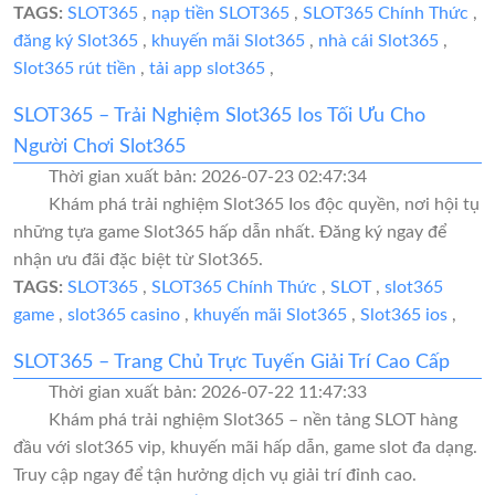
TAGS:
SLOT365
,
nạp tiền SLOT365
,
SLOT365 Chính Thức
,
đăng ký Slot365
,
khuyến mãi Slot365
,
nhà cái Slot365
,
Slot365 rút tiền
,
tải app slot365
,
SLOT365 – Trải Nghiệm Slot365 Ios Tối Ưu Cho
Người Chơi Slot365
Thời gian xuất bản: 2026-07-23 02:47:34
Khám phá trải nghiệm Slot365 Ios độc quyền, nơi hội tụ
những tựa game Slot365 hấp dẫn nhất. Đăng ký ngay để
nhận ưu đãi đặc biệt từ Slot365.
TAGS:
SLOT365
,
SLOT365 Chính Thức
,
SLOT
,
slot365
game
,
slot365 casino
,
khuyến mãi Slot365
,
Slot365 ios
,
SLOT365 – Trang Chủ Trực Tuyến Giải Trí Cao Cấp
Thời gian xuất bản: 2026-07-22 11:47:33
Khám phá trải nghiệm Slot365 – nền tảng SLOT hàng
đầu với slot365 vip, khuyến mãi hấp dẫn, game slot đa dạng.
Truy cập ngay để tận hưởng dịch vụ giải trí đỉnh cao.