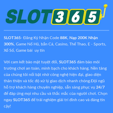
SLOT365
- Đăng Ký Nhận Code
88K
,
Nạp 200K Nhận
300%
, Game Nổ Hũ, bắn Cá, Casino, Thể Thao, E - Sports,
Xổ Số, Game bài uy tín
Với cam kết bảo mật tuyệt đối,
SLOT365
đảm bảo môi
trường chơi an toàn, minh bạch cho khách hàng. Nền tảng
của chúng tôi nổi bật nhờ công nghệ hiện đại, giao diện
thân thiện và tốc độ xử lý giao dịch nhanh chóng.
Đội ngũ
hỗ trợ khách hàng chuyên nghiệp, sẵn sàng phục vụ
24/7
để đáp ứng mọi nhu cầu và thắc mắc của người chơi. Chọn
ngay
SLOT365
để trải nghiệm giải trí đỉnh cao và đáng tin
cậy!