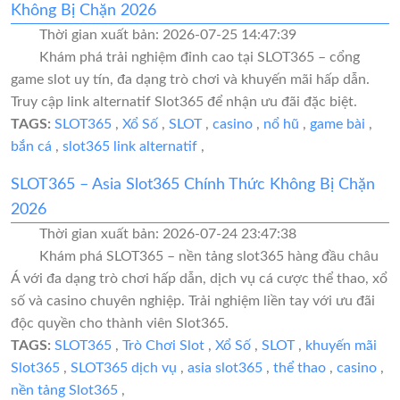
Không Bị Chặn 2026
Thời gian xuất bản: 2026-07-25 14:47:39
Khám phá trải nghiệm đỉnh cao tại SLOT365 – cổng
game slot uy tín, đa dạng trò chơi và khuyến mãi hấp dẫn.
Truy cập link alternatif Slot365 để nhận ưu đãi đặc biệt.
TAGS:
SLOT365
,
Xổ Số
,
SLOT
,
casino
,
nổ hũ
,
game bài
,
bắn cá
,
slot365 link alternatif
,
SLOT365 – Asia Slot365 Chính Thức Không Bị Chặn
2026
Thời gian xuất bản: 2026-07-24 23:47:38
Khám phá SLOT365 – nền tảng slot365 hàng đầu châu
Á với đa dạng trò chơi hấp dẫn, dịch vụ cá cược thể thao, xổ
số và casino chuyên nghiệp. Trải nghiệm liền tay với ưu đãi
độc quyền cho thành viên Slot365.
TAGS:
SLOT365
,
Trò Chơi Slot
,
Xổ Số
,
SLOT
,
khuyến mãi
Slot365
,
SLOT365 dịch vụ
,
asia slot365
,
thể thao
,
casino
,
nền tảng Slot365
,