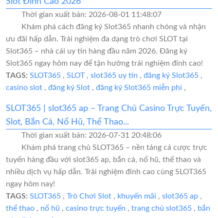
Slot Đỉnh Cao 2026
Thời gian xuất bản: 2026-08-01 11:48:07
Khám phá cách đăng ký Slot365 nhanh chóng và nhận
ưu đãi hấp dẫn. Trải nghiệm đa dạng trò chơi SLOT tại
Slot365 – nhà cái uy tín hàng đầu năm 2026. Đăng ký
Slot365 ngay hôm nay để tận hưởng trải nghiệm đỉnh cao!
TAGS:
SLOT365
,
SLOT
,
slot365 uy tín
,
đăng ký Slot365
,
casino slot
,
đăng ký Slot
,
đăng ký Slot365 miễn phí
,
SLOT365 | slot365 ap – Trang Chủ Casino Trực Tuyến,
Slot, Bắn Cá, Nổ Hũ, Thể Thao...
Thời gian xuất bản: 2026-07-31 20:48:06
Khám phá trang chủ SLOT365 – nền tảng cá cược trực
tuyến hàng đầu với slot365 ap, bắn cá, nổ hũ, thể thao và
nhiều dịch vụ hấp dẫn. Trải nghiệm đỉnh cao cùng SLOT365
ngay hôm nay!
TAGS:
SLOT365
,
Trò Chơi Slot
,
khuyến mãi
,
slot365 ap
,
thể thao
,
nổ hũ
,
casino trực tuyến
,
trang chủ slot365
,
bắn