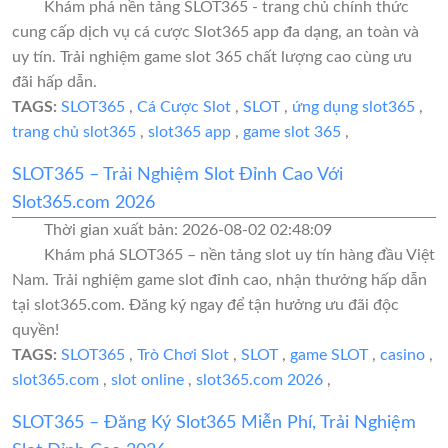
Khám phá nền tảng SLOT365 - trang chủ chính thức
cung cấp dịch vụ cá cược Slot365 app đa dạng, an toàn và
uy tín. Trải nghiệm game slot 365 chất lượng cao cùng ưu
đãi hấp dẫn.
TAGS:
SLOT365
,
Cá Cược Slot
,
SLOT
,
ứng dụng slot365
,
trang chủ slot365
,
slot365 app
,
game slot 365
,
SLOT365 – Trải Nghiệm Slot Đỉnh Cao Với
Slot365.com 2026
Thời gian xuất bản: 2026-08-02 02:48:09
Khám phá SLOT365 – nền tảng slot uy tín hàng đầu Việt
Nam. Trải nghiệm game slot đỉnh cao, nhận thưởng hấp dẫn
tại slot365.com. Đăng ký ngay để tận hưởng ưu đãi độc
quyền!
TAGS:
SLOT365
,
Trò Chơi Slot
,
SLOT
,
game SLOT
,
casino
,
slot365.com
,
slot online
,
slot365.com 2026
,
SLOT365 – Đăng Ký Slot365 Miễn Phí, Trải Nghiệm