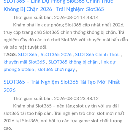
SLOT365 – Link Dự Phòng Slot365 Chính Thức
Không Bị Chặn 2026 | Trải Nghiệm Slot365
Thời gian xuất bản: 2026-08-04 14:48:14
Khám phá link dự phòng Slot365 cập nhật nhất 2026,
truy cập trang chủ Slot365 chính thống không bị chặn. Trải
nghiệm đầy đủ các trò chơi Slot365 với khuyến mãi hấp dẫn
và bảo mật tuyệt đối.
TAGS:
SLOT365
,
SLOT365 2026
,
SLOT365 Chính Thức
,
khuyến mãi Slot365
,
SLOT365 không bị chặn
,
link dự
phòng Slot365
,
slot365 chơi ngay
,
SLOT365 – Trải Nghiệm Slot365 Tái Tạo Mới Nhất
2026
Thời gian xuất bản: 2026-08-03 23:48:12
Khám phá Slot365 – nền tảng slot uy tín với ưu đãi
slot365 tái tạo hấp dẫn. Trải nghiệm trò chơi slot mới nhất
2026 tại Slot365, nơi hội tụ các tựa game slot chất lượng
cao.