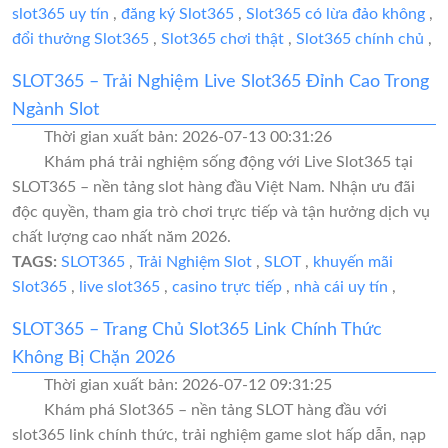
slot365 uy tín
,
đăng ký Slot365
,
Slot365 có lừa đảo không
,
đổi thưởng Slot365
,
Slot365 chơi thật
,
Slot365 chính chủ
,
SLOT365 – Trải Nghiệm Live Slot365 Đỉnh Cao Trong
Ngành Slot
Thời gian xuất bản: 2026-07-13 00:31:26
Khám phá trải nghiệm sống động với Live Slot365 tại
SLOT365 – nền tảng slot hàng đầu Việt Nam. Nhận ưu đãi
độc quyền, tham gia trò chơi trực tiếp và tận hưởng dịch vụ
chất lượng cao nhất năm 2026.
TAGS:
SLOT365
,
Trải Nghiệm Slot
,
SLOT
,
khuyến mãi
Slot365
,
live slot365
,
casino trực tiếp
,
nhà cái uy tín
,
SLOT365 – Trang Chủ Slot365 Link Chính Thức
Không Bị Chặn 2026
Thời gian xuất bản: 2026-07-12 09:31:25
Khám phá Slot365 – nền tảng SLOT hàng đầu với
slot365 link chính thức, trải nghiệm game slot hấp dẫn, nạp