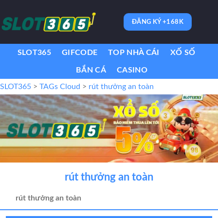
ĐĂNG KÝ +168K
SLOT365
GIFCODE
TOP NHÀ CÁI
XỐ SỐ
BẮN CÁ
CASINO
SLOT365
>
TAGs Cloud
>
rút thưởng an toàn
rút thưởng an toàn
rút thưởng an toàn