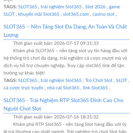
TAGS:
SLOT365
,
trải nghiệm Slot365
,
Slot 2026
,
game
SLOT
,
khuyến mãi Slot365
,
slot365.com
,
casino slot
,
SLOT365 – Nền Tảng Slot Đa Dạng, An Toàn Và Chất
Lượng
Thời gian xuất bản: 2026-07-17 09:31:33
Khám phá SLOT365 – nền tảng slot uy tín hàng đầu với
hệ thống trò chơi đa dạng, trải nghiệm cá cược mượt mà và
dịch vụ hỗ trợ chuyên nghiệp. Truy cập slot365 link để tận
hưởng sự khác biệt!
TAGS:
SLOT365
,
trải nghiệm Slot365
,
Trò Chơi Slot
,
SLOT
,
cá cược trực tuyến
,
nhà cái Slot365
,
link Slot365
,
SLOT365 - Trải Nghiệm RTP Slot365 Đỉnh Cao Cho
Người Chơi Slot
Thời gian xuất bản: 2026-07-16 18:31:32
Khám phá RTP Slot365 - nền tảng Slot hàng đầu với tỷ
lệ trả thưởng cao nhất ngành. Trải nghiệm trò chơi Slot hấp