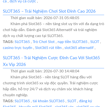
cá
,
dịch vụ cá cược
,
SLOT365 – Trải Nghiệm Chơi Slot Đỉnh Cao 2026
Thời gian xuất bản: 2026-07-31 05:48:05
Khám phá Slot365 – nền tảng slot uy tín với đa dạng trò
chơi hấp dẫn. Đánh giá Slot365 Alternatif và trải nghiệm
dịch vụ chất lượng cao tại SLOT365.
TAGS:
SLOT365
,
Trò Chơi Slot
,
nạp tiền SLOT365
,
SLOT
,
casino trực tuyến
,
Slot365 rút tiền
,
slot365 alternatif
,
SLOT365 - Trải Nghiệm Cược Đỉnh Cao Với Slot365
Xx Vip 2026
Thời gian xuất bản: 2026-07-30 14:48:04
Khám phá Slot365 - nền tảng SLOT hàng đầu với
chương trình slot365 xx vip độc quyền. Trải nghiệm cược
hấp dẫn, hỗ trợ 24/7 và dịch vụ chăm sóc khách hàng
chuyên nghiệp.
TAGS:
SLOT365
,
tài khoản SLOT365
,
SLOT
,
đăng ký