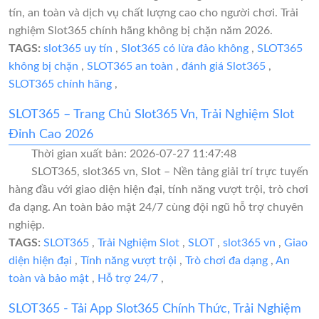
tín, an toàn và dịch vụ chất lượng cao cho người chơi. Trải
nghiệm Slot365 chính hãng không bị chặn năm 2026.
TAGS:
slot365 uy tín
,
Slot365 có lừa đảo không
,
SLOT365
không bị chặn
,
SLOT365 an toàn
,
đánh giá Slot365
,
SLOT365 chính hãng
,
SLOT365 – Trang Chủ Slot365 Vn, Trải Nghiệm Slot
Đỉnh Cao 2026
Thời gian xuất bản: 2026-07-27 11:47:48
SLOT365, slot365 vn, Slot – Nền tảng giải trí trực tuyến
hàng đầu với giao diện hiện đại, tính năng vượt trội, trò chơi
đa dạng. An toàn bảo mật 24/7 cùng đội ngũ hỗ trợ chuyên
nghiệp.
TAGS:
SLOT365
,
Trải Nghiệm Slot
,
SLOT
,
slot365 vn
,
Giao
diện hiện đại
,
Tính năng vượt trội
,
Trò chơi đa dạng
,
An
toàn và bảo mật
,
Hỗ trợ 24/7
,
SLOT365 - Tải App Slot365 Chính Thức, Trải Nghiệm