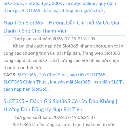
SLOT365
,
slot365 tặng 200k
,
cá cược online
,
quy định
tham gia SLOT365
,
bảo mật thông tin người chơi
,
Nạp Tiền Slot365 – Hướng Dẫn Chi Tiết Và Ưu Đãi
Dành Riêng Cho Thành Viên
Thời gian xuất bản: 2026-07-19 21:31:39
Khám phá cách nạp tiền Slot365 nhanh chóng, an toàn
cùng các chương trình ưu đãi hấp dẫn. Trang web Slot365
cung cấp dịch vụ SLOT chất lượng cao với nhiều lựa chọn
thanh toán tiện lợi.
TAGS:
SLOT365
,
Trò Chơi Slot
,
nạp tiền SLOT365
,
SLOT365 Chính Thức
,
khuyến mãi Slot365
,
nạp tiền SLOT
,
cách nạp tiền Slot365
,
SLOT365 – Đánh Giá Slot365 Có Lừa Đảo Không |
Hướng Dẫn Đăng Ký Nạp Rút Tiền
Thời gian xuất bản: 2026-07-19 06:31:37
SLOT365 là nền tảng cá cược trực tuyến uy tín với