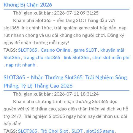
Không Bị Chặn 2026
Thời gian xuất bản: 2026-07-12 09:31:25
Khám phá Slot365 – nền tảng SLOT hàng đầu với
slot365 link chính thức, trải nghiệm game slot hấp dẫn, nạp
rút nhanh chóng và ưu đãi khủng cho người chơi. Đăng ký
ngay để nhận thưởng mỗi ngày!
TAGS:
SLOT365
,
Casino Online
,
game SLOT
,
khuyến mãi
Slot365
,
trang chủ slot365
,
link Slot365
,
chơi slot miễn phí
,
nạp rút nhanh
,
SLOT365 – Nhận Thưởng Slot365: Trải Nghiệm Sòng
Phẳng, Tỷ Lệ Thắng Cao 2026
Thời gian xuất bản: 2026-07-11 18:31:24
Khám phá chương trình nhận thưởng Slot365 độc
quyền với tỷ lệ thắng cao, giao diện thân thiện và dịch vụ hỗ
trợ 24/7. Trải nghiệm Slot365 ngay hôm nay để nhận ưu đãi
hấp dẫn!
TAGS:
SLOT365
,
Trò Chơi Slot
,
SLOT
,
slot365 game
,