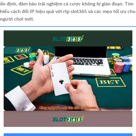
ổn định, đảm bảo trải nghiệm cá cược không bị gián đoạn. Tìm
hiểu cách đổi IP hiệu quả với rtp slot365 và các mẹo tối ưu cho
người chơi mới.