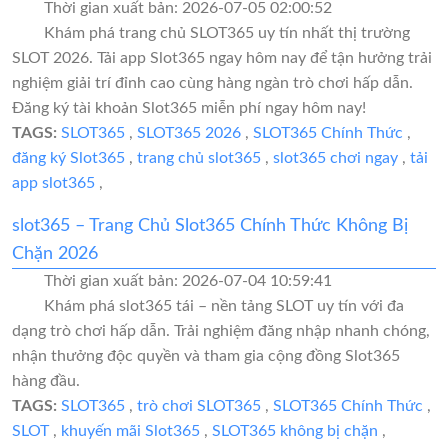
Thời gian xuất bản: 2026-07-05 02:00:52
Khám phá trang chủ SLOT365 uy tín nhất thị trường
SLOT 2026. Tải app Slot365 ngay hôm nay để tận hưởng trải
nghiệm giải trí đỉnh cao cùng hàng ngàn trò chơi hấp dẫn.
Đăng ký tài khoản Slot365 miễn phí ngay hôm nay!
TAGS:
SLOT365
,
SLOT365 2026
,
SLOT365 Chính Thức
,
đăng ký Slot365
,
trang chủ slot365
,
slot365 chơi ngay
,
tải
app slot365
,
slot365 – Trang Chủ Slot365 Chính Thức Không Bị
Chặn 2026
Thời gian xuất bản: 2026-07-04 10:59:41
Khám phá slot365 tái – nền tảng SLOT uy tín với đa
dạng trò chơi hấp dẫn. Trải nghiệm đăng nhập nhanh chóng,
nhận thưởng độc quyền và tham gia cộng đồng Slot365
hàng đầu.
TAGS:
SLOT365
,
trò chơi SLOT365
,
SLOT365 Chính Thức
,
SLOT
,
khuyến mãi Slot365
,
SLOT365 không bị chặn
,