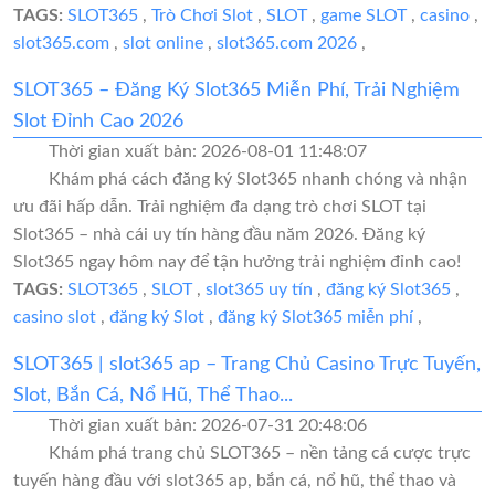
TAGS:
SLOT365
,
Trò Chơi Slot
,
SLOT
,
game SLOT
,
casino
,
slot365.com
,
slot online
,
slot365.com 2026
,
SLOT365 – Đăng Ký Slot365 Miễn Phí, Trải Nghiệm
Slot Đỉnh Cao 2026
Thời gian xuất bản: 2026-08-01 11:48:07
Khám phá cách đăng ký Slot365 nhanh chóng và nhận
ưu đãi hấp dẫn. Trải nghiệm đa dạng trò chơi SLOT tại
Slot365 – nhà cái uy tín hàng đầu năm 2026. Đăng ký
Slot365 ngay hôm nay để tận hưởng trải nghiệm đỉnh cao!
TAGS:
SLOT365
,
SLOT
,
slot365 uy tín
,
đăng ký Slot365
,
casino slot
,
đăng ký Slot
,
đăng ký Slot365 miễn phí
,
SLOT365 | slot365 ap – Trang Chủ Casino Trực Tuyến,
Slot, Bắn Cá, Nổ Hũ, Thể Thao...
Thời gian xuất bản: 2026-07-31 20:48:06
Khám phá trang chủ SLOT365 – nền tảng cá cược trực
tuyến hàng đầu với slot365 ap, bắn cá, nổ hũ, thể thao và