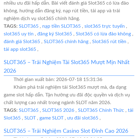
nhiều ưu đãi hấp dẫn. Bài viết đánh giá Slot365 có lừa đảo
không, hướng dẫn đăng ký, nạp rút tiền, tải app và trải
nghiệm dịch vụ slot365 chính hãng.
TAGS:
SLOT365
,
nạp tiền SLOT365
,
slot365 trực tuyến
,
slot365 uy tín
,
đăng ký Slot365
,
Slot365 có lừa đảo không
,
đánh giá Slot365
,
SLOT365 chính hãng
,
Slot365 rút tiền
,
tải app slot365
,
SLOT365 – Trải Nghiệm Tải Slot365 Mượt Mịn Nhất
2026
Thời gian xuất bản: 2026-07-18 15:31:36
Khám phá trải nghiệm tải Slot365 mượt mà, đa dạng
game slot hấp dẫn. Tận hưởng ưu đãi độc quyền và dịch vụ
chất lượng cao nhất trong ngành SLOT năm 2026.
TAGS:
SLOT365
,
SLOT365 2026
,
SLOT365 Chính Thức
,
tải
Slot365
,
SLOT
,
game SLOT
,
ưu đãi slot365
,
SLOT365 – Trải Nghiệm Casino Slot Đỉnh Cao 2026