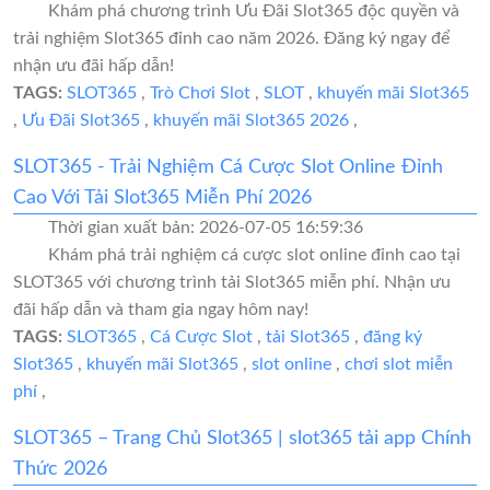
Khám phá chương trình Ưu Đãi Slot365 độc quyền và
trải nghiệm Slot365 đỉnh cao năm 2026. Đăng ký ngay để
nhận ưu đãi hấp dẫn!
TAGS:
SLOT365
,
Trò Chơi Slot
,
SLOT
,
khuyến mãi Slot365
,
Ưu Đãi Slot365
,
khuyến mãi Slot365 2026
,
SLOT365 - Trải Nghiệm Cá Cược Slot Online Đỉnh
Cao Với Tải Slot365 Miễn Phí 2026
Thời gian xuất bản: 2026-07-05 16:59:36
Khám phá trải nghiệm cá cược slot online đỉnh cao tại
SLOT365 với chương trình tải Slot365 miễn phí. Nhận ưu
đãi hấp dẫn và tham gia ngay hôm nay!
TAGS:
SLOT365
,
Cá Cược Slot
,
tải Slot365
,
đăng ký
Slot365
,
khuyến mãi Slot365
,
slot online
,
chơi slot miễn
phí
,
SLOT365 – Trang Chủ Slot365 | slot365 tải app Chính
Thức 2026