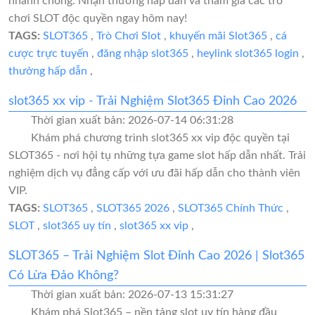
nhanh chóng. Nhận thưởng hấp dẫn và tham gia các trò
chơi SLOT độc quyền ngay hôm nay!
TAGS:
SLOT365
,
Trò Chơi Slot
,
khuyến mãi Slot365
,
cá
cược trực tuyến
,
đăng nhập slot365
,
heylink slot365 login
,
thưởng hấp dẫn
,
slot365 xx vip - Trải Nghiệm Slot365 Đỉnh Cao 2026
Thời gian xuất bản: 2026-07-14 06:31:28
Khám phá chương trình slot365 xx vip độc quyền tại
SLOT365 - nơi hội tụ những tựa game slot hấp dẫn nhất. Trải
nghiệm dịch vụ đẳng cấp với ưu đãi hấp dẫn cho thành viên
VIP.
TAGS:
SLOT365
,
SLOT365 2026
,
SLOT365 Chính Thức
,
SLOT
,
slot365 uy tín
,
slot365 xx vip
,
SLOT365 – Trải Nghiệm Slot Đỉnh Cao 2026 | Slot365
Có Lừa Đảo Không?
Thời gian xuất bản: 2026-07-13 15:31:27
Khám phá Slot365 – nền tảng slot uy tín hàng đầu