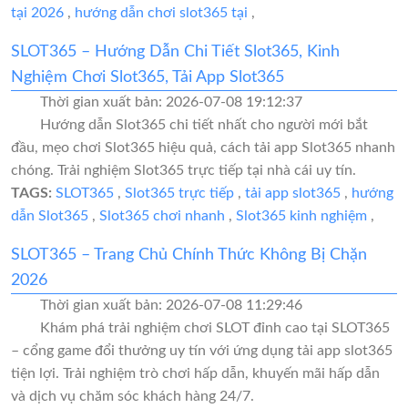
tại 2026
,
hướng dẫn chơi slot365 tại
,
SLOT365 – Hướng Dẫn Chi Tiết Slot365, Kinh
Nghiệm Chơi Slot365, Tải App Slot365
Thời gian xuất bản: 2026-07-08 19:12:37
Hướng dẫn Slot365 chi tiết nhất cho người mới bắt
đầu, mẹo chơi Slot365 hiệu quả, cách tải app Slot365 nhanh
chóng. Trải nghiệm Slot365 trực tiếp tại nhà cái uy tín.
TAGS:
SLOT365
,
Slot365 trực tiếp
,
tải app slot365
,
hướng
dẫn Slot365
,
Slot365 chơi nhanh
,
Slot365 kinh nghiệm
,
SLOT365 – Trang Chủ Chính Thức Không Bị Chặn
2026
Thời gian xuất bản: 2026-07-08 11:29:46
Khám phá trải nghiệm chơi SLOT đỉnh cao tại SLOT365
– cổng game đổi thưởng uy tín với ứng dụng tải app slot365
tiện lợi. Trải nghiệm trò chơi hấp dẫn, khuyến mãi hấp dẫn
và dịch vụ chăm sóc khách hàng 24/7.