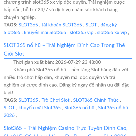
chương trình slot365 xx vip độc quyền. Trải nghiệm cược
hấp dẫn, hỗ trợ 24/7 và dịch vụ chăm sóc khách hàng
chuyên nghiệp.
TAGS:
SLOT365
,
tài khoản SLOT365
,
SLOT
,
đăng ký
Slot365
,
khuyến mãi Slot365
,
slot365 vip
,
slot365 xx vip
,
SLOT365 nổ hũ – Trải Nghiệm Đỉnh Cao Trong Thế
Giới Slot
Thời gian xuất bản: 2026-07-29 23:48:00
Khám phá Slot365 nổ hũ – nền tảng Slot hàng đầu với
nhiều trò chơi hấp dẫn, khuyến mãi độc quyền và trải
nghiệm cá cược đỉnh cao. Đăng ký ngay để nhận ưu đãi đặc
biệt!
TAGS:
SLOT365
,
Trò Chơi Slot
,
SLOT365 Chính Thức
,
SLOT
,
khuyến mãi Slot365
,
Slot365 nổ hũ
,
Slot365 nổ hũ
2026
,
Slot365 – Trải Nghiệm Casino Trực Tuyến Đỉnh Cao,