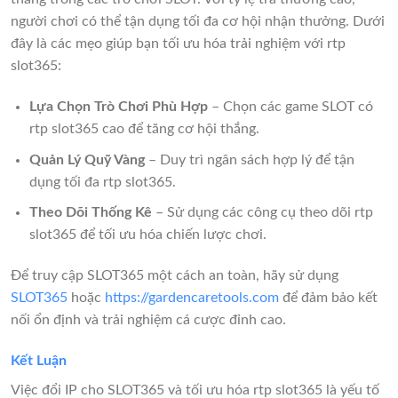
người chơi có thể tận dụng tối đa cơ hội nhận thưởng. Dưới
đây là các mẹo giúp bạn tối ưu hóa trải nghiệm với rtp
slot365:
Lựa Chọn Trò Chơi Phù Hợp
– Chọn các game SLOT có
rtp slot365 cao để tăng cơ hội thắng.
Quản Lý Quỹ Vàng
– Duy trì ngân sách hợp lý để tận
dụng tối đa rtp slot365.
Theo Dõi Thống Kê
– Sử dụng các công cụ theo dõi rtp
slot365 để tối ưu hóa chiến lược chơi.
Để truy cập SLOT365 một cách an toàn, hãy sử dụng
SLOT365
hoặc
https://gardencaretools.com
để đảm bảo kết
nối ổn định và trải nghiệm cá cược đỉnh cao.
Kết Luận
Việc đổi IP cho SLOT365 và tối ưu hóa rtp slot365 là yếu tố