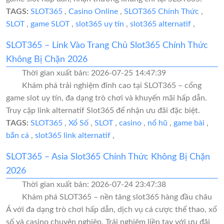
TAGS:
SLOT365
,
Casino Online
,
SLOT365 Chính Thức
,
SLOT
,
game SLOT
,
slot365 uy tín
,
slot365 alternatif
,
SLOT365 – Link Vào Trang Chủ Slot365 Chính Thức
Không Bị Chặn 2026
Thời gian xuất bản: 2026-07-25 14:47:39
Khám phá trải nghiệm đỉnh cao tại SLOT365 – cổng
game slot uy tín, đa dạng trò chơi và khuyến mãi hấp dẫn.
Truy cập link alternatif Slot365 để nhận ưu đãi đặc biệt.
TAGS:
SLOT365
,
Xổ Số
,
SLOT
,
casino
,
nổ hũ
,
game bài
,
bắn cá
,
slot365 link alternatif
,
SLOT365 – Asia Slot365 Chính Thức Không Bị Chặn
2026
Thời gian xuất bản: 2026-07-24 23:47:38
Khám phá SLOT365 – nền tảng slot365 hàng đầu châu
Á với đa dạng trò chơi hấp dẫn, dịch vụ cá cược thể thao, xổ
số và casino chuyên nghiệp. Trải nghiệm liền tay với ưu đãi