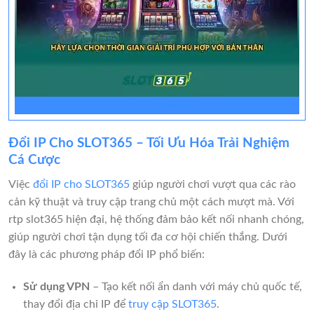
rtp slot365
Đổi IP Cho SLOT365 – Tối Ưu Hóa Trải Nghiệm
Cá Cược
Việc
đổi IP cho SLOT365
giúp người chơi vượt qua các rào
cản kỹ thuật và truy cập trang chủ một cách mượt mà. Với
rtp slot365 hiện đại, hệ thống đảm bảo kết nối nhanh chóng,
giúp người chơi tận dụng tối đa cơ hội chiến thắng. Dưới
đây là các phương pháp đổi IP phổ biến:
Sử dụng VPN
– Tạo kết nối ẩn danh với máy chủ quốc tế,
thay đổi địa chỉ IP để
truy cập SLOT365
.