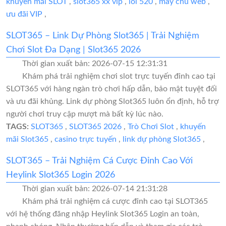
khuyến mãi SLOT
,
slot365 xx vip
,
lỗi 520
,
máy chủ web
,
ưu đãi VIP
,
SLOT365 – Link Dự Phòng Slot365 | Trải Nghiệm
Chơi Slot Đa Dạng | Slot365 2026
Thời gian xuất bản: 2026-07-15 12:31:31
Khám phá trải nghiệm chơi slot trực tuyến đỉnh cao tại
SLOT365 với hàng ngàn trò chơi hấp dẫn, bảo mật tuyệt đối
và ưu đãi khủng. Link dự phòng Slot365 luôn ổn định, hỗ trợ
người chơi truy cập mượt mà bất kỳ lúc nào.
TAGS:
SLOT365
,
SLOT365 2026
,
Trò Chơi Slot
,
khuyến
mãi Slot365
,
casino trực tuyến
,
link dự phòng Slot365
,
SLOT365 – Trải Nghiệm Cá Cược Đỉnh Cao Với
Heylink Slot365 Login 2026
Thời gian xuất bản: 2026-07-14 21:31:28
Khám phá trải nghiệm cá cược đỉnh cao tại SLOT365
với hệ thống đăng nhập Heylink Slot365 Login an toàn,