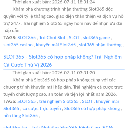
Thời gian xuất bản: 2026-07-11 18:31:24
Khám phá chương trình nhận thưởng Slot365 độc
quyền với tỷ lệ thắng cao, giao diện thân thiện và dịch vụ hỗ
trợ 24/7. Trải nghiệm Slot365 ngay hôm nay để nhận ưu đãi
hấp dẫn!
TAGS:
SLOT365
,
Trò Chơi Slot
,
SLOT
,
slot365 game
,
slot365 casino
,
khuyến mãi Slot365
,
slot365 nhận thưởng
,
SLOT365 - Slot365 có hợp pháp không? Trải Nghiệm
Cá Cược Thú Vị 2026
Thời gian xuất bản: 2026-07-11 03:31:20
Khám phá Slot365 có hợp pháp không cùng với các
chương trình khuyến mãi hấp dẫn. Trải nghiệm cá cược trực
tuyến chất lượng cao, an toàn và tiện lợi nhất năm 2026.
TAGS:
SLOT365
,
trải nghiệm Slot365
,
SLOT
,
khuyến mãi
Slot365
,
cá cược trực tuyến
,
Slot365 có hợp pháp không
,
nền tảng Slot365
,
slot365 tại - Trải Nghiệm Slot365 Đỉnh Cao 2026