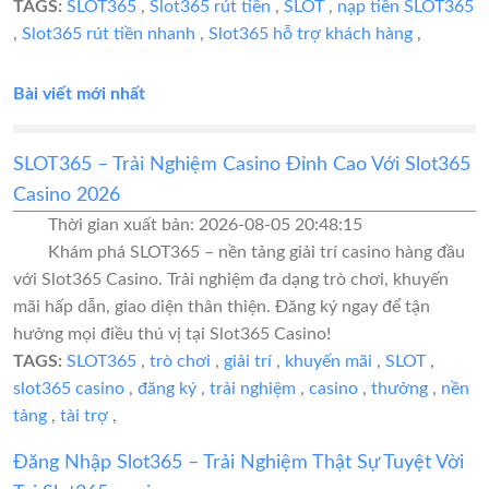
TAGS:
SLOT365
,
Slot365 rút tiền
,
SLOT
,
nạp tiền SLOT365
,
Slot365 rút tiền nhanh
,
Slot365 hỗ trợ khách hàng
,
Bài viết mới nhất
SLOT365 – Trải Nghiệm Casino Đỉnh Cao Với Slot365
Casino 2026
Thời gian xuất bản: 2026-08-05 20:48:15
Khám phá SLOT365 – nền tảng giải trí casino hàng đầu
với Slot365 Casino. Trải nghiệm đa dạng trò chơi, khuyến
mãi hấp dẫn, giao diện thân thiện. Đăng ký ngay để tận
hưởng mọi điều thú vị tại Slot365 Casino!
TAGS:
SLOT365
,
trò chơi
,
giải trí
,
khuyến mãi
,
SLOT
,
slot365 casino
,
đăng ký
,
trải nghiệm
,
casino
,
thưởng
,
nền
tảng
,
tài trợ
,
Đăng Nhập Slot365 – Trải Nghiệm Thật Sự Tuyệt Vời