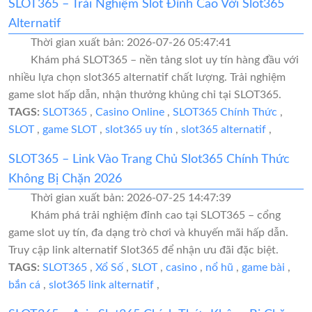
SLOT365 – Trải Nghiệm Slot Đỉnh Cao Với Slot365
Alternatif
Thời gian xuất bản: 2026-07-26 05:47:41
Khám phá SLOT365 – nền tảng slot uy tín hàng đầu với
nhiều lựa chọn slot365 alternatif chất lượng. Trải nghiệm
game slot hấp dẫn, nhận thưởng khủng chỉ tại SLOT365.
TAGS:
SLOT365
,
Casino Online
,
SLOT365 Chính Thức
,
SLOT
,
game SLOT
,
slot365 uy tín
,
slot365 alternatif
,
SLOT365 – Link Vào Trang Chủ Slot365 Chính Thức
Không Bị Chặn 2026
Thời gian xuất bản: 2026-07-25 14:47:39
Khám phá trải nghiệm đỉnh cao tại SLOT365 – cổng
game slot uy tín, đa dạng trò chơi và khuyến mãi hấp dẫn.
Truy cập link alternatif Slot365 để nhận ưu đãi đặc biệt.
TAGS:
SLOT365
,
Xổ Số
,
SLOT
,
casino
,
nổ hũ
,
game bài
,
bắn cá
,
slot365 link alternatif
,