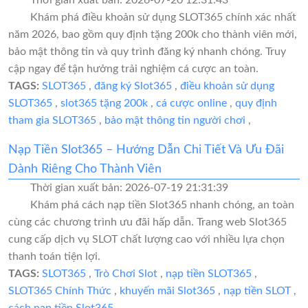
Khám phá điều khoản sử dụng SLOT365 chính xác nhất
năm 2026, bao gồm quy định tặng 200k cho thành viên mới,
bảo mật thông tin và quy trình đăng ký nhanh chóng. Truy
cập ngay để tận hưởng trải nghiệm cá cược an toàn.
TAGS:
SLOT365
,
đăng ký Slot365
,
điều khoản sử dụng
SLOT365
,
slot365 tặng 200k
,
cá cược online
,
quy định
tham gia SLOT365
,
bảo mật thông tin người chơi
,
Nạp Tiền Slot365 – Hướng Dẫn Chi Tiết Và Ưu Đãi
Dành Riêng Cho Thành Viên
Thời gian xuất bản: 2026-07-19 21:31:39
Khám phá cách nạp tiền Slot365 nhanh chóng, an toàn
cùng các chương trình ưu đãi hấp dẫn. Trang web Slot365
cung cấp dịch vụ SLOT chất lượng cao với nhiều lựa chọn
thanh toán tiện lợi.
TAGS:
SLOT365
,
Trò Chơi Slot
,
nạp tiền SLOT365
,
SLOT365 Chính Thức
,
khuyến mãi Slot365
,
nạp tiền SLOT
,
cách nạp tiền Slot365
,