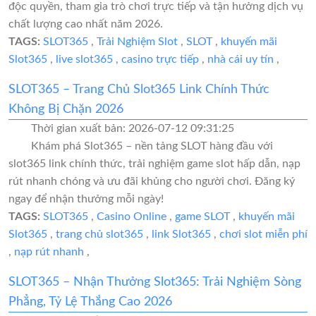
độc quyền, tham gia trò chơi trực tiếp và tận hưởng dịch vụ
chất lượng cao nhất năm 2026.
TAGS:
SLOT365
,
Trải Nghiệm Slot
,
SLOT
,
khuyến mãi
Slot365
,
live slot365
,
casino trực tiếp
,
nhà cái uy tín
,
SLOT365 – Trang Chủ Slot365 Link Chính Thức
Không Bị Chặn 2026
Thời gian xuất bản: 2026-07-12 09:31:25
Khám phá Slot365 – nền tảng SLOT hàng đầu với
slot365 link chính thức, trải nghiệm game slot hấp dẫn, nạp
rút nhanh chóng và ưu đãi khủng cho người chơi. Đăng ký
ngay để nhận thưởng mỗi ngày!
TAGS:
SLOT365
,
Casino Online
,
game SLOT
,
khuyến mãi
Slot365
,
trang chủ slot365
,
link Slot365
,
chơi slot miễn phí
,
nạp rút nhanh
,
SLOT365 – Nhận Thưởng Slot365: Trải Nghiệm Sòng
Phẳng, Tỷ Lệ Thắng Cao 2026