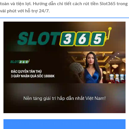
toàn và tiện lợi. Hướng dẫn chi tiết cách rút tiền Slot365 trong
vài phút với hỗ trợ 24/7.
Slot365 – Hướng Dẫn Rút Tiền Slot365 Rút Tiền Nhanh