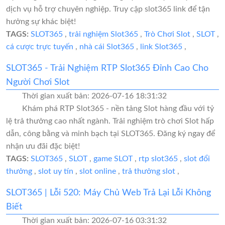
dịch vụ hỗ trợ chuyên nghiệp. Truy cập slot365 link để tận
hưởng sự khác biệt!
TAGS:
SLOT365
,
trải nghiệm Slot365
,
Trò Chơi Slot
,
SLOT
,
cá cược trực tuyến
,
nhà cái Slot365
,
link Slot365
,
SLOT365 - Trải Nghiệm RTP Slot365 Đỉnh Cao Cho
Người Chơi Slot
Thời gian xuất bản: 2026-07-16 18:31:32
Khám phá RTP Slot365 - nền tảng Slot hàng đầu với tỷ
lệ trả thưởng cao nhất ngành. Trải nghiệm trò chơi Slot hấp
dẫn, công bằng và minh bạch tại SLOT365. Đăng ký ngay để
nhận ưu đãi đặc biệt!
TAGS:
SLOT365
,
SLOT
,
game SLOT
,
rtp slot365
,
slot đổi
thưởng
,
slot uy tín
,
slot online
,
trả thưởng slot
,
SLOT365 | Lỗi 520: Máy Chủ Web Trả Lại Lỗi Không
Biết
Thời gian xuất bản: 2026-07-16 03:31:32