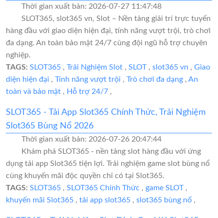
Thời gian xuất bản: 2026-07-27 11:47:48
SLOT365, slot365 vn, Slot – Nền tảng giải trí trực tuyến
hàng đầu với giao diện hiện đại, tính năng vượt trội, trò chơi
đa dạng. An toàn bảo mật 24/7 cùng đội ngũ hỗ trợ chuyên
nghiệp.
TAGS:
SLOT365
,
Trải Nghiệm Slot
,
SLOT
,
slot365 vn
,
Giao
diện hiện đại
,
Tính năng vượt trội
,
Trò chơi đa dạng
,
An
toàn và bảo mật
,
Hỗ trợ 24/7
,
SLOT365 - Tải App Slot365 Chính Thức, Trải Nghiệm
Slot365 Bùng Nổ 2026
Thời gian xuất bản: 2026-07-26 20:47:44
Khám phá SLOT365 - nền tảng slot hàng đầu với ứng
dụng tải app Slot365 tiện lợi. Trải nghiệm game slot bùng nổ
cùng khuyến mãi độc quyền chỉ có tại Slot365.
TAGS:
SLOT365
,
SLOT365 Chính Thức
,
game SLOT
,
khuyến mãi Slot365
,
tải app slot365
,
slot365 bùng nổ
,