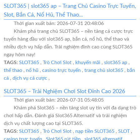
SLOT365 | slot365 ap – Trang Chủ Casino Trực Tuyến,
Slot, Bắn Cá, Nổ Hũ, Thể Thao...
Thời gian xuất bản: 2026-07-31 20:48:06
Khám phá trang chủ SLOT365 – nền tảng cá cược trực
tuyến hàng đầu với slot365 ap, bắn cá, nổ hũ, thể thao và
nhiều dịch vụ hấp dẫn. Trải nghiệm đỉnh cao cùng SLOT365
ngay hôm nay!
TAGS:
SLOT365
,
Trò Chơi Slot
,
khuyến mãi
,
slot365 ap
,
thể thao
,
nổ hũ
,
casino trực tuyến
,
trang chủ slot365
,
bắn
cá
,
dịch vụ cá cược
,
SLOT365 – Trải Nghiệm Chơi Slot Đỉnh Cao 2026
Thời gian xuất bản: 2026-07-31 05:48:05
Khám phá Slot365 – nền tảng slot uy tín với đa dạng trò
chơi hấp dẫn. Đánh giá Slot365 Alternatif và trải nghiệm
dịch vụ chất lượng cao tại SLOT365.
TAGS:
SLOT365
,
Trò Chơi Slot
,
nạp tiền SLOT365
,
SLOT
,
casino trực tuyến
,
Slot365 rút tiền
,
slot365 alternatif
,