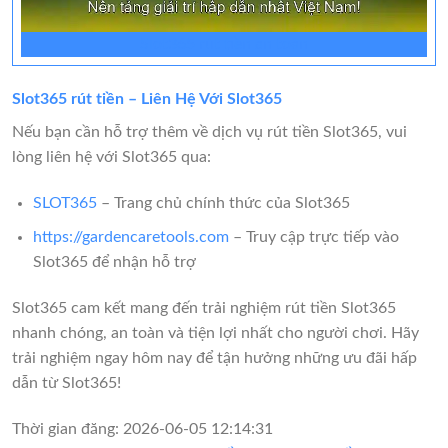
Slot365 rút tiền an toàn
Slot365 rút tiền – Liên Hệ Với Slot365
Nếu bạn cần hỗ trợ thêm về dịch vụ rút tiền Slot365, vui
lòng liên hệ với Slot365 qua:
SLOT365
– Trang chủ chính thức của Slot365
https://gardencaretools.com
– Truy cập trực tiếp vào
Slot365 để nhận hỗ trợ
Slot365 cam kết mang đến trải nghiệm rút tiền Slot365
nhanh chóng, an toàn và tiện lợi nhất cho người chơi. Hãy
trải nghiệm ngay hôm nay để tận hưởng những ưu đãi hấp
dẫn từ Slot365!
Thời gian đăng: 2026-06-05 12:14:31