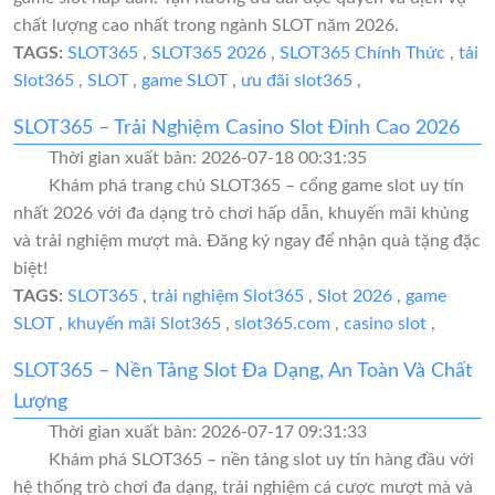
chất lượng cao nhất trong ngành SLOT năm 2026.
TAGS:
SLOT365
,
SLOT365 2026
,
SLOT365 Chính Thức
,
tải
Slot365
,
SLOT
,
game SLOT
,
ưu đãi slot365
,
SLOT365 – Trải Nghiệm Casino Slot Đỉnh Cao 2026
Thời gian xuất bản: 2026-07-18 00:31:35
Khám phá trang chủ SLOT365 – cổng game slot uy tín
nhất 2026 với đa dạng trò chơi hấp dẫn, khuyến mãi khủng
và trải nghiệm mượt mà. Đăng ký ngay để nhận quà tặng đặc
biệt!
TAGS:
SLOT365
,
trải nghiệm Slot365
,
Slot 2026
,
game
SLOT
,
khuyến mãi Slot365
,
slot365.com
,
casino slot
,
SLOT365 – Nền Tảng Slot Đa Dạng, An Toàn Và Chất
Lượng
Thời gian xuất bản: 2026-07-17 09:31:33
Khám phá SLOT365 – nền tảng slot uy tín hàng đầu với
hệ thống trò chơi đa dạng, trải nghiệm cá cược mượt mà và