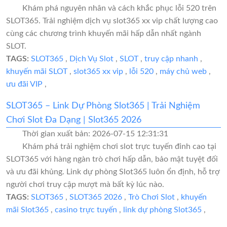
Khám phá nguyên nhân và cách khắc phục lỗi 520 trên
SLOT365. Trải nghiệm dịch vụ slot365 xx vip chất lượng cao
cùng các chương trình khuyến mãi hấp dẫn nhất ngành
SLOT.
TAGS:
SLOT365
,
Dịch Vụ Slot
,
SLOT
,
truy cập nhanh
,
khuyến mãi SLOT
,
slot365 xx vip
,
lỗi 520
,
máy chủ web
,
ưu đãi VIP
,
SLOT365 – Link Dự Phòng Slot365 | Trải Nghiệm
Chơi Slot Đa Dạng | Slot365 2026
Thời gian xuất bản: 2026-07-15 12:31:31
Khám phá trải nghiệm chơi slot trực tuyến đỉnh cao tại
SLOT365 với hàng ngàn trò chơi hấp dẫn, bảo mật tuyệt đối
và ưu đãi khủng. Link dự phòng Slot365 luôn ổn định, hỗ trợ
người chơi truy cập mượt mà bất kỳ lúc nào.
TAGS:
SLOT365
,
SLOT365 2026
,
Trò Chơi Slot
,
khuyến
mãi Slot365
,
casino trực tuyến
,
link dự phòng Slot365
,