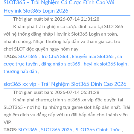
SLOT365 – Trải Nghiệm Cá Cược Đỉnh Cao Với
Heylink Slot365 Login 2026
Thời gian xuất bản: 2026-07-14 21:31:28
Khám phá trải nghiệm cá cược đỉnh cao tại SLOT365
với hệ thống đăng nhập Heylink Slot365 Login an toàn,
nhanh chóng. Nhận thưởng hấp dẫn và tham gia các trò
chơi SLOT độc quyền ngay hôm nay!
TAGS:
SLOT365
,
Trò Chơi Slot
,
khuyến mãi Slot365
,
cá
cược trực tuyến
,
đăng nhập slot365
,
heylink slot365 login
,
thưởng hấp dẫn
,
slot365 xx vip - Trải Nghiệm Slot365 Đỉnh Cao 2026
Thời gian xuất bản: 2026-07-14 06:31:28
Khám phá chương trình slot365 xx vip độc quyền tại
SLOT365 - nơi hội tụ những tựa game slot hấp dẫn nhất. Trải
nghiệm dịch vụ đẳng cấp với ưu đãi hấp dẫn cho thành viên
VIP.
TAGS:
SLOT365
,
SLOT365 2026
,
SLOT365 Chính Thức
,