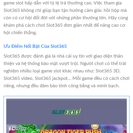
game slot hấp dẫn với tỷ lệ trả thưởng cao. Việc tham gia
Slot365 không chỉ giúp bạn tận hưởng cảm giác hồi hộp mà
còn có cơ hội đổi đời với những phần thưởng lớn. Hãy cùng
khám phá cách chơi Slot365 đơn giản nhất để nâng cao cơ
hội chiến thắng.
Ưu Điểm Nổi Bật Của Slot365
Slot365 được đánh giá là nhà cái uy tín với giao diện thân
thiện và hệ thống bảo mật vượt trội. Người chơi có thể trải
nghiệm nhiều loại game slot khác nhau như: Slot365 3D,
Slot365 video, Slot365 jackpot... Mỗi game đều có cách chơi
riêng, nhưng đều đảm bảo tính công bằng và minh bạch.