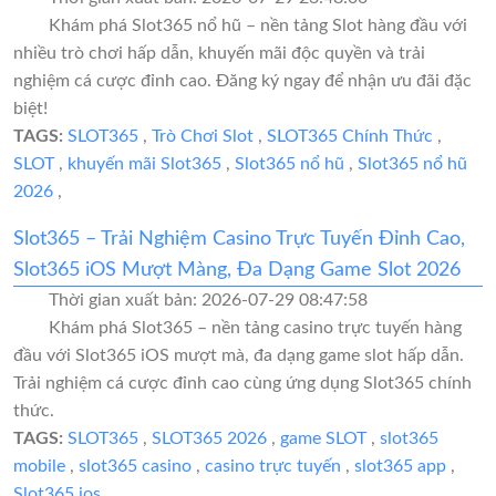
Khám phá Slot365 nổ hũ – nền tảng Slot hàng đầu với
nhiều trò chơi hấp dẫn, khuyến mãi độc quyền và trải
nghiệm cá cược đỉnh cao. Đăng ký ngay để nhận ưu đãi đặc
biệt!
TAGS:
SLOT365
,
Trò Chơi Slot
,
SLOT365 Chính Thức
,
SLOT
,
khuyến mãi Slot365
,
Slot365 nổ hũ
,
Slot365 nổ hũ
2026
,
Slot365 – Trải Nghiệm Casino Trực Tuyến Đỉnh Cao,
Slot365 iOS Mượt Màng, Đa Dạng Game Slot 2026
Thời gian xuất bản: 2026-07-29 08:47:58
Khám phá Slot365 – nền tảng casino trực tuyến hàng
đầu với Slot365 iOS mượt mà, đa dạng game slot hấp dẫn.
Trải nghiệm cá cược đỉnh cao cùng ứng dụng Slot365 chính
thức.
TAGS:
SLOT365
,
SLOT365 2026
,
game SLOT
,
slot365
mobile
,
slot365 casino
,
casino trực tuyến
,
slot365 app
,
Slot365 ios
,