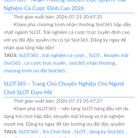
Nghiệm Cá Cược Đỉnh Cao 2026
Thời gian xuất bản: 2026-07-21 20:47:31
Khám phá chương trình nhận thưởng Slot365 hấp dẫn
nhất ngành SLOT. Trải nghiệm cá cược trực tuyến đỉnh cao
với ưu đãi độc quyền chỉ có tại Slot365. Đăng ký ngay để
nhận quà tặng hấp dẫn!
TAGS:
SLOT365
,
trải nghiệm cá cược
,
SLOT
,
khuyến mãi
Slot365
,
cá cược trực tuyến
,
slot365 nhận thưởng
,
chương trình ưu đãi Slot365
,
SLOT365 – Trang Chủ Chuyên Nghiệp Cho Người
Chơi SLOT Đam Mê
Thời gian xuất bản: 2026-07-21 05:47:27
Khám phá SLOT365 – nền tảng SLOT hàng đầu với đa
dạng trò chơi hấp dẫn, khuyến mãi khủng và trải nghiệm
mượt mà. Đăng ký ngay để tận hưởng ưu đãi độc quyền!
TAGS:
SLOT365
,
Trò Chơi Slot
,
SLOT
,
đăng ký Slot365
,