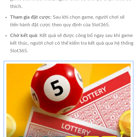
thích.
Tham gia đặt cược
: Sau khi chọn game, người chơi sẽ
tiến hành đặt cược theo quy định của Slot365.
Chờ kết quả
: Kết quả sẽ được công bố ngay sau khi game
kết thúc, người chơi có thể kiểm tra kết quả qua hệ thống
Slot365.