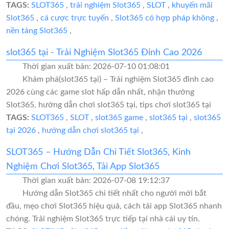
TAGS:
SLOT365
,
trải nghiệm Slot365
,
SLOT
,
khuyến mãi
Slot365
,
cá cược trực tuyến
,
Slot365 có hợp pháp không
,
nền tảng Slot365
,
slot365 tại - Trải Nghiệm Slot365 Đỉnh Cao 2026
Thời gian xuất bản: 2026-07-10 01:08:01
Khám phá(slot365 tại) – Trải nghiệm Slot365 đỉnh cao
2026 cùng các game slot hấp dẫn nhất, nhận thưởng
Slot365, hướng dẫn chơi slot365 tại, tips chơi slot365 tại
TAGS:
SLOT365
,
SLOT
,
slot365 game
,
slot365 tại
,
slot365
tại 2026
,
hướng dẫn chơi slot365 tại
,
SLOT365 – Hướng Dẫn Chi Tiết Slot365, Kinh
Nghiệm Chơi Slot365, Tải App Slot365
Thời gian xuất bản: 2026-07-08 19:12:37
Hướng dẫn Slot365 chi tiết nhất cho người mới bắt
đầu, mẹo chơi Slot365 hiệu quả, cách tải app Slot365 nhanh
chóng. Trải nghiệm Slot365 trực tiếp tại nhà cái uy tín.