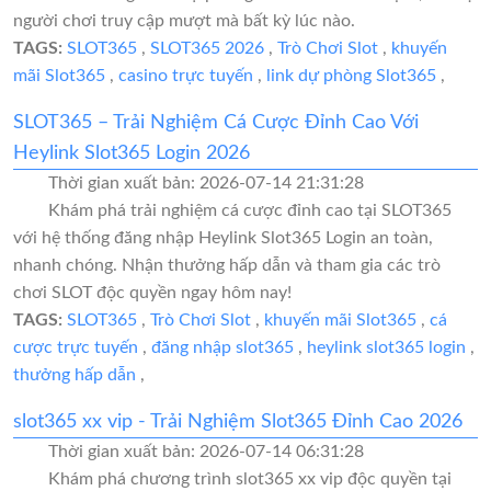
người chơi truy cập mượt mà bất kỳ lúc nào.
TAGS:
SLOT365
,
SLOT365 2026
,
Trò Chơi Slot
,
khuyến
mãi Slot365
,
casino trực tuyến
,
link dự phòng Slot365
,
SLOT365 – Trải Nghiệm Cá Cược Đỉnh Cao Với
Heylink Slot365 Login 2026
Thời gian xuất bản: 2026-07-14 21:31:28
Khám phá trải nghiệm cá cược đỉnh cao tại SLOT365
với hệ thống đăng nhập Heylink Slot365 Login an toàn,
nhanh chóng. Nhận thưởng hấp dẫn và tham gia các trò
chơi SLOT độc quyền ngay hôm nay!
TAGS:
SLOT365
,
Trò Chơi Slot
,
khuyến mãi Slot365
,
cá
cược trực tuyến
,
đăng nhập slot365
,
heylink slot365 login
,
thưởng hấp dẫn
,
slot365 xx vip - Trải Nghiệm Slot365 Đỉnh Cao 2026
Thời gian xuất bản: 2026-07-14 06:31:28
Khám phá chương trình slot365 xx vip độc quyền tại