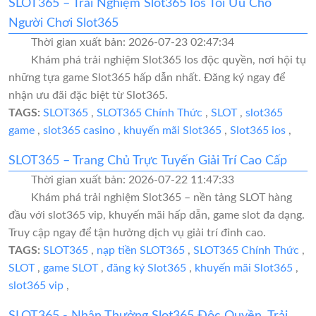
SLOT365 – Trải Nghiệm Slot365 Ios Tối Ưu Cho
Người Chơi Slot365
Thời gian xuất bản: 2026-07-23 02:47:34
Khám phá trải nghiệm Slot365 Ios độc quyền, nơi hội tụ
những tựa game Slot365 hấp dẫn nhất. Đăng ký ngay để
nhận ưu đãi đặc biệt từ Slot365.
TAGS:
SLOT365
,
SLOT365 Chính Thức
,
SLOT
,
slot365
game
,
slot365 casino
,
khuyến mãi Slot365
,
Slot365 ios
,
SLOT365 – Trang Chủ Trực Tuyến Giải Trí Cao Cấp
Thời gian xuất bản: 2026-07-22 11:47:33
Khám phá trải nghiệm Slot365 – nền tảng SLOT hàng
đầu với slot365 vip, khuyến mãi hấp dẫn, game slot đa dạng.
Truy cập ngay để tận hưởng dịch vụ giải trí đỉnh cao.
TAGS:
SLOT365
,
nạp tiền SLOT365
,
SLOT365 Chính Thức
,
SLOT
,
game SLOT
,
đăng ký Slot365
,
khuyến mãi Slot365
,
slot365 vip
,
SLOT365 - Nhận Thưởng Slot365 Độc Quyền, Trải