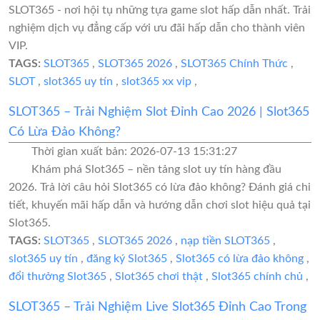
SLOT365 - nơi hội tụ những tựa game slot hấp dẫn nhất. Trải
nghiệm dịch vụ đẳng cấp với ưu đãi hấp dẫn cho thành viên
VIP.
TAGS:
SLOT365
,
SLOT365 2026
,
SLOT365 Chính Thức
,
SLOT
,
slot365 uy tín
,
slot365 xx vip
,
SLOT365 – Trải Nghiệm Slot Đỉnh Cao 2026 | Slot365
Có Lừa Đảo Không?
Thời gian xuất bản: 2026-07-13 15:31:27
Khám phá Slot365 – nền tảng slot uy tín hàng đầu
2026. Trả lời câu hỏi Slot365 có lừa đảo không? Đánh giá chi
tiết, khuyến mãi hấp dẫn và hướng dẫn chơi slot hiệu quả tại
Slot365.
TAGS:
SLOT365
,
SLOT365 2026
,
nạp tiền SLOT365
,
slot365 uy tín
,
đăng ký Slot365
,
Slot365 có lừa đảo không
,
đổi thưởng Slot365
,
Slot365 chơi thật
,
Slot365 chính chủ
,
SLOT365 – Trải Nghiệm Live Slot365 Đỉnh Cao Trong