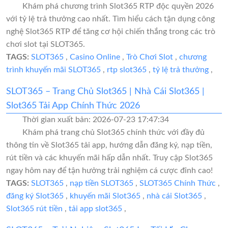
Khám phá chương trình Slot365 RTP độc quyền 2026
với tỷ lệ trả thưởng cao nhất. Tìm hiểu cách tận dụng công
nghệ Slot365 RTP để tăng cơ hội chiến thắng trong các trò
chơi slot tại SLOT365.
TAGS:
SLOT365
,
Casino Online
,
Trò Chơi Slot
,
chương
trình khuyến mãi SLOT365
,
rtp slot365
,
tỷ lệ trả thưởng
,
SLOT365 – Trang Chủ Slot365 | Nhà Cái Slot365 |
Slot365 Tải App Chính Thức 2026
Thời gian xuất bản: 2026-07-23 17:47:34
Khám phá trang chủ Slot365 chính thức với đầy đủ
thông tin về Slot365 tải app, hướng dẫn đăng ký, nạp tiền,
rút tiền và các khuyến mãi hấp dẫn nhất. Truy cập Slot365
ngay hôm nay để tận hưởng trải nghiệm cá cược đỉnh cao!
TAGS:
SLOT365
,
nạp tiền SLOT365
,
SLOT365 Chính Thức
,
đăng ký Slot365
,
khuyến mãi Slot365
,
nhà cái Slot365
,
Slot365 rút tiền
,
tải app slot365
,