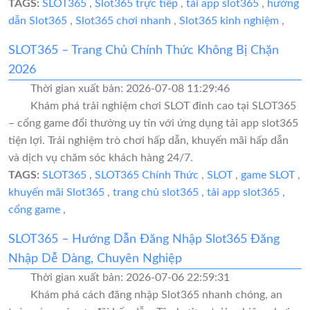
TAGS:
SLOT365
,
Slot365 trực tiếp
,
tải app slot365
,
hướng
dẫn Slot365
,
Slot365 chơi nhanh
,
Slot365 kinh nghiệm
,
SLOT365 – Trang Chủ Chính Thức Không Bị Chặn
2026
Thời gian xuất bản: 2026-07-08 11:29:46
Khám phá trải nghiệm chơi SLOT đỉnh cao tại SLOT365
– cổng game đổi thưởng uy tín với ứng dụng tải app slot365
tiện lợi. Trải nghiệm trò chơi hấp dẫn, khuyến mãi hấp dẫn
và dịch vụ chăm sóc khách hàng 24/7.
TAGS:
SLOT365
,
SLOT365 Chính Thức
,
SLOT
,
game SLOT
,
khuyến mãi Slot365
,
trang chủ slot365
,
tải app slot365
,
cổng game
,
SLOT365 – Hướng Dẫn Đăng Nhập Slot365 Đăng
Nhập Dễ Dàng, Chuyên Nghiệp
Thời gian xuất bản: 2026-07-06 22:59:31
Khám phá cách đăng nhập Slot365 nhanh chóng, an