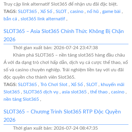
Truy cập link alternatif Slot365 để nhận ưu đãi đặc biệt.
TAGS:
SLOT365
,
Xổ Số
,
SLOT
,
casino
,
nổ hũ
,
game bài
,
bắn cá
,
slot365 link alternatif
,
SLOT365 – Asia Slot365 Chính Thức Không Bị Chặn
2026
Thời gian xuất bản: 2026-07-24 23:47:38
Khám phá SLOT365 – nền tảng slot365 hàng đầu châu
Á với đa dạng trò chơi hấp dẫn, dịch vụ cá cược thể thao, xổ
số và casino chuyên nghiệp. Trải nghiệm liền tay với ưu đãi
độc quyền cho thành viên Slot365.
TAGS:
SLOT365
,
Trò Chơi Slot
,
Xổ Số
,
SLOT
,
khuyến mãi
Slot365
,
SLOT365 dịch vụ
,
asia slot365
,
thể thao
,
casino
,
nền tảng Slot365
,
SLOT365 – Chương Trình Slot365 RTP Độc Quyền
2026
Thời gian xuất bản: 2026-07-24 08:47:35