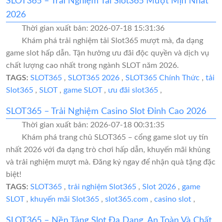
SLOT365 – Trải Nghiệm Tải Slot365 Mượt Mịn Nhất
2026
Thời gian xuất bản: 2026-07-18 15:31:36
Khám phá trải nghiệm tải Slot365 mượt mà, đa dạng
game slot hấp dẫn. Tận hưởng ưu đãi độc quyền và dịch vụ
chất lượng cao nhất trong ngành SLOT năm 2026.
TAGS:
SLOT365
,
SLOT365 2026
,
SLOT365 Chính Thức
,
tải
Slot365
,
SLOT
,
game SLOT
,
ưu đãi slot365
,
SLOT365 – Trải Nghiệm Casino Slot Đỉnh Cao 2026
Thời gian xuất bản: 2026-07-18 00:31:35
Khám phá trang chủ SLOT365 – cổng game slot uy tín
nhất 2026 với đa dạng trò chơi hấp dẫn, khuyến mãi khủng
và trải nghiệm mượt mà. Đăng ký ngay để nhận quà tặng đặc
biệt!
TAGS:
SLOT365
,
trải nghiệm Slot365
,
Slot 2026
,
game
SLOT
,
khuyến mãi Slot365
,
slot365.com
,
casino slot
,
SLOT365 – Nền Tảng Slot Đa Dạng, An Toàn Và Chất