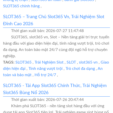
SLOT365 chính hãng
,
SLOT365 – Trang Chủ Slot365 Vn, Trải Nghiệm Slot
Đỉnh Cao 2026
Thời gian xuất bản: 2026-07-27 11:47:48
SLOT365, slot365 vn, Slot – Nền tảng giải trí trực tuyến
hàng đầu với giao diện hiện đại, tính năng vượt trội, trò chơi
đa dạng. An toàn bảo mật 24/7 cùng đội ngũ hỗ trợ chuyên
nghiệp.
TAGS:
SLOT365
,
Trải Nghiệm Slot
,
SLOT
,
slot365 vn
,
Giao
diện hiện đại
,
Tính năng vượt trội
,
Trò chơi đa dạng
,
An
toàn và bảo mật
,
Hỗ trợ 24/7
,
SLOT365 - Tải App Slot365 Chính Thức, Trải Nghiệm
Slot365 Bùng Nổ 2026
Thời gian xuất bản: 2026-07-26 20:47:44
Khám phá SLOT365 - nền tảng slot hàng đầu với ứng
dụng tải app Slot365 tiện lợi. Trải nghiệm game slot bùng nổ