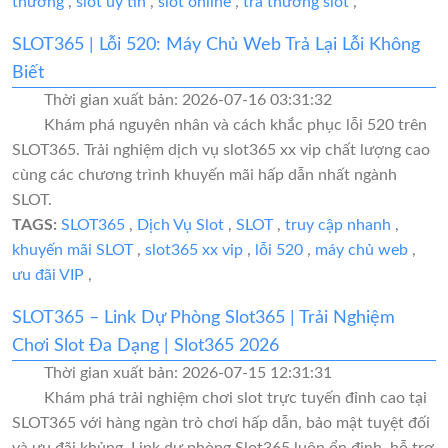
thưởng
,
slot uy tín
,
slot online
,
trả thưởng slot
,
SLOT365 | Lỗi 520: Máy Chủ Web Trả Lại Lỗi Không
Biết
Thời gian xuất bản: 2026-07-16 03:31:32
Khám phá nguyên nhân và cách khắc phục lỗi 520 trên
SLOT365. Trải nghiệm dịch vụ slot365 xx vip chất lượng cao
cùng các chương trình khuyến mãi hấp dẫn nhất ngành
SLOT.
TAGS:
SLOT365
,
Dịch Vụ Slot
,
SLOT
,
truy cập nhanh
,
khuyến mãi SLOT
,
slot365 xx vip
,
lỗi 520
,
máy chủ web
,
ưu đãi VIP
,
SLOT365 – Link Dự Phòng Slot365 | Trải Nghiệm
Chơi Slot Đa Dạng | Slot365 2026
Thời gian xuất bản: 2026-07-15 12:31:31
Khám phá trải nghiệm chơi slot trực tuyến đỉnh cao tại
SLOT365 với hàng ngàn trò chơi hấp dẫn, bảo mật tuyệt đối