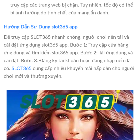
truy cập các trang web bị chặn. Tuy nhiên, tốc độ có thể
bị ảnh hưởng do tính chất của mạng ẩn danh.
Hướng Dẫn Sử Dụng slot365 app
Để truy cập SLOT365 nhanh chóng, người chơi nên tải và
cài đặt ứng dụng slot365 app. Bước 1: Truy cập cửa hàng
ứng dụng và tìm kiếm slot365 app. Bước 2: Tải ứng dụng và
cài đặt. Bước 3: Đăng ký tài khoản hoặc đăng nhập nếu đã
có.
SLOT365
cung cấp nhiều khuyến mãi hấp dẫn cho người
chơi mới và thường xuyên.