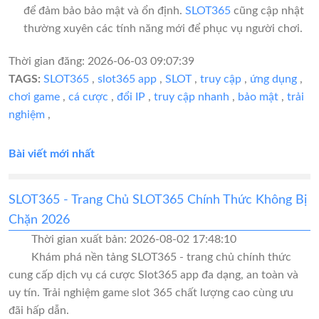
để đảm bảo bảo mật và ổn định.
SLOT365
cũng cập nhật
thường xuyên các tính năng mới để phục vụ người chơi.
Thời gian đăng: 2026-06-03 09:07:39
TAGS:
SLOT365
,
slot365 app
,
SLOT
,
truy cập
,
ứng dụng
,
chơi game
,
cá cược
,
đổi IP
,
truy cập nhanh
,
bảo mật
,
trải
nghiệm
,
Bài viết mới nhất
SLOT365 - Trang Chủ SLOT365 Chính Thức Không Bị
Chặn 2026
Thời gian xuất bản: 2026-08-02 17:48:10
Khám phá nền tảng SLOT365 - trang chủ chính thức
cung cấp dịch vụ cá cược Slot365 app đa dạng, an toàn và
uy tín. Trải nghiệm game slot 365 chất lượng cao cùng ưu
đãi hấp dẫn.