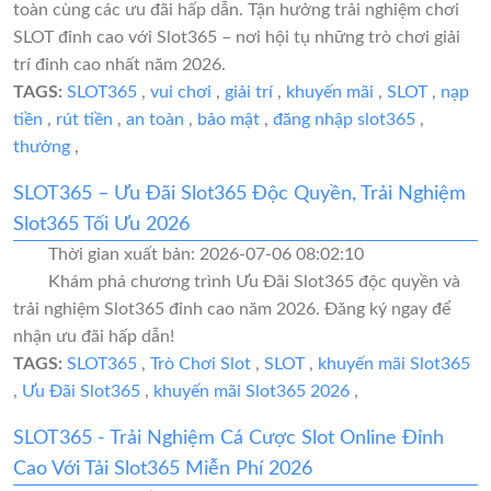
toàn cùng các ưu đãi hấp dẫn. Tận hưởng trải nghiệm chơi
SLOT đỉnh cao với Slot365 – nơi hội tụ những trò chơi giải
trí đỉnh cao nhất năm 2026.
TAGS:
SLOT365
,
vui chơi
,
giải trí
,
khuyến mãi
,
SLOT
,
nạp
tiền
,
rút tiền
,
an toàn
,
bảo mật
,
đăng nhập slot365
,
thưởng
,
SLOT365 – Ưu Đãi Slot365 Độc Quyền, Trải Nghiệm
Slot365 Tối Ưu 2026
Thời gian xuất bản: 2026-07-06 08:02:10
Khám phá chương trình Ưu Đãi Slot365 độc quyền và
trải nghiệm Slot365 đỉnh cao năm 2026. Đăng ký ngay để
nhận ưu đãi hấp dẫn!
TAGS:
SLOT365
,
Trò Chơi Slot
,
SLOT
,
khuyến mãi Slot365
,
Ưu Đãi Slot365
,
khuyến mãi Slot365 2026
,
SLOT365 - Trải Nghiệm Cá Cược Slot Online Đỉnh
Cao Với Tải Slot365 Miễn Phí 2026