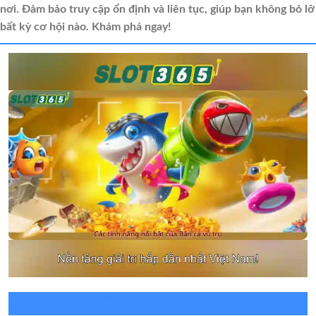
nơi. Đảm bảo truy cập ổn định và liên tục, giúp bạn không bỏ lỡ
bất kỳ cơ hội nào. Khám phá ngay!
Hướng dẫn đổi IP dễ dàng để vào SLOT365 mọi lúc, mọi nơi