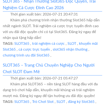
SLOT365 - Nhận Thưởng Slot365 Độc Quyền, Trải
Nghiệm Cá Cược Đỉnh Cao 2026
Thời gian xuất bản: 2026-07-21 20:47:31
Khám phá chương trình nhận thưởng Slot365 hấp dẫn
nhất ngành SLOT. Trải nghiệm cá cược trực tuyến đỉnh cao
với ưu đãi độc quyền chỉ có tại Slot365. Đăng ký ngay để
nhận quà tặng hấp dẫn!
TAGS:
SLOT365
,
trải nghiệm cá cược
,
SLOT
,
khuyến mãi
Slot365
,
cá cược trực tuyến
,
slot365 nhận thưởng
,
chương trình ưu đãi Slot365
,
SLOT365 – Trang Chủ Chuyên Nghiệp Cho Người
Chơi SLOT Đam Mê
Thời gian xuất bản: 2026-07-21 05:47:27
Khám phá SLOT365 – nền tảng SLOT hàng đầu với đa
dạng trò chơi hấp dẫn, khuyến mãi khủng và trải nghiệm
mượt mà. Đăng ký ngay để tận hưởng ưu đãi độc quyền!
TAGS:
SLOT365
,
Trò Chơi Slot
,
SLOT
,
đăng ký Slot365
,