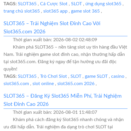
TAGS:
SLOT365
,
Cá Cược Slot
,
SLOT
,
ứng dụng slot365
,
trang chủ slot365
,
slot365 app
,
game slot 365
,
SLOT365 – Trải Nghiệm Slot Đỉnh Cao Với
Slot365.com 2026
Thời gian xuất bản: 2026-08-02 02:48:09
Khám phá SLOT365 – nền tảng slot uy tín hàng đầu Việt
Nam. Trải nghiệm game slot đỉnh cao, nhận thưởng hấp dẫn
tại slot365.com. Đăng ký ngay để tận hưởng ưu đãi độc
quyền!
TAGS:
SLOT365
,
Trò Chơi Slot
,
SLOT
,
game SLOT
,
casino
,
slot365.com
,
slot online
,
slot365.com 2026
,
SLOT365 – Đăng Ký Slot365 Miễn Phí, Trải Nghiệm
Slot Đỉnh Cao 2026
Thời gian xuất bản: 2026-08-01 11:48:07
Khám phá cách đăng ký Slot365 nhanh chóng và nhận
ưu đãi hấp dẫn. Trải nghiệm đa dạng trò chơi SLOT tại