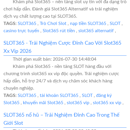
Khám phá Slot365 – nền tảng slot uy tín với đa dạng trò
chơi hấp dẫn. Đánh giá Slot365 Alternatif và trải nghiệm
dịch vụ chất lượng cao tại SLOT365.
TAGS:
SLOT365
,
Trò Chơi Slot
,
nạp tiền SLOT365
,
SLOT
,
casino trực tuyến
,
Slot365 rút tiền
,
slot365 alternatif
,
SLOT365 - Trải Nghiệm Cược Đỉnh Cao Với Slot365
Xx Vip 2026
Thời gian xuất bản: 2026-07-30 14:48:04
Khám phá Slot365 - nền tảng SLOT hàng đầu với
chương trình slot365 xx vip độc quyền. Trải nghiệm cược
hấp dẫn, hỗ trợ 24/7 và dịch vụ chăm sóc khách hàng
chuyên nghiệp.
TAGS:
SLOT365
,
tài khoản SLOT365
,
SLOT
,
đăng ký
Slot365
,
khuyến mãi Slot365
,
slot365 vip
,
slot365 xx vip
,
SLOT365 nổ hũ – Trải Nghiệm Đỉnh Cao Trong Thế
Giới Slot