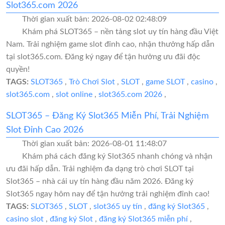
Slot365.com 2026
Thời gian xuất bản: 2026-08-02 02:48:09
Khám phá SLOT365 – nền tảng slot uy tín hàng đầu Việt
Nam. Trải nghiệm game slot đỉnh cao, nhận thưởng hấp dẫn
tại slot365.com. Đăng ký ngay để tận hưởng ưu đãi độc
quyền!
TAGS:
SLOT365
,
Trò Chơi Slot
,
SLOT
,
game SLOT
,
casino
,
slot365.com
,
slot online
,
slot365.com 2026
,
SLOT365 – Đăng Ký Slot365 Miễn Phí, Trải Nghiệm
Slot Đỉnh Cao 2026
Thời gian xuất bản: 2026-08-01 11:48:07
Khám phá cách đăng ký Slot365 nhanh chóng và nhận
ưu đãi hấp dẫn. Trải nghiệm đa dạng trò chơi SLOT tại
Slot365 – nhà cái uy tín hàng đầu năm 2026. Đăng ký
Slot365 ngay hôm nay để tận hưởng trải nghiệm đỉnh cao!
TAGS:
SLOT365
,
SLOT
,
slot365 uy tín
,
đăng ký Slot365
,
casino slot
,
đăng ký Slot
,
đăng ký Slot365 miễn phí
,