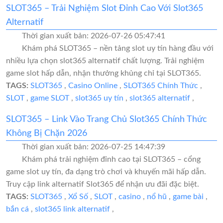
SLOT365 – Trải Nghiệm Slot Đỉnh Cao Với Slot365
Alternatif
Thời gian xuất bản: 2026-07-26 05:47:41
Khám phá SLOT365 – nền tảng slot uy tín hàng đầu với
nhiều lựa chọn slot365 alternatif chất lượng. Trải nghiệm
game slot hấp dẫn, nhận thưởng khủng chỉ tại SLOT365.
TAGS:
SLOT365
,
Casino Online
,
SLOT365 Chính Thức
,
SLOT
,
game SLOT
,
slot365 uy tín
,
slot365 alternatif
,
SLOT365 – Link Vào Trang Chủ Slot365 Chính Thức
Không Bị Chặn 2026
Thời gian xuất bản: 2026-07-25 14:47:39
Khám phá trải nghiệm đỉnh cao tại SLOT365 – cổng
game slot uy tín, đa dạng trò chơi và khuyến mãi hấp dẫn.
Truy cập link alternatif Slot365 để nhận ưu đãi đặc biệt.
TAGS:
SLOT365
,
Xổ Số
,
SLOT
,
casino
,
nổ hũ
,
game bài
,
bắn cá
,
slot365 link alternatif
,