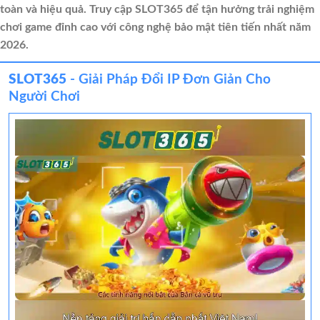
toàn và hiệu quả. Truy cập SLOT365 để tận hưởng trải nghiệm
chơi game đỉnh cao với công nghệ bảo mật tiên tiến nhất năm
2026.
SLOT365
- Giải Pháp Đổi IP Đơn Giản Cho
Người Chơi