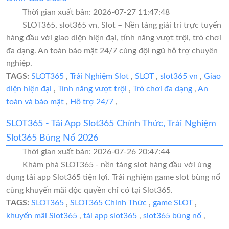
Thời gian xuất bản: 2026-07-27 11:47:48
SLOT365, slot365 vn, Slot – Nền tảng giải trí trực tuyến
hàng đầu với giao diện hiện đại, tính năng vượt trội, trò chơi
đa dạng. An toàn bảo mật 24/7 cùng đội ngũ hỗ trợ chuyên
nghiệp.
TAGS:
SLOT365
,
Trải Nghiệm Slot
,
SLOT
,
slot365 vn
,
Giao
diện hiện đại
,
Tính năng vượt trội
,
Trò chơi đa dạng
,
An
toàn và bảo mật
,
Hỗ trợ 24/7
,
SLOT365 - Tải App Slot365 Chính Thức, Trải Nghiệm
Slot365 Bùng Nổ 2026
Thời gian xuất bản: 2026-07-26 20:47:44
Khám phá SLOT365 - nền tảng slot hàng đầu với ứng
dụng tải app Slot365 tiện lợi. Trải nghiệm game slot bùng nổ
cùng khuyến mãi độc quyền chỉ có tại Slot365.
TAGS:
SLOT365
,
SLOT365 Chính Thức
,
game SLOT
,
khuyến mãi Slot365
,
tải app slot365
,
slot365 bùng nổ
,