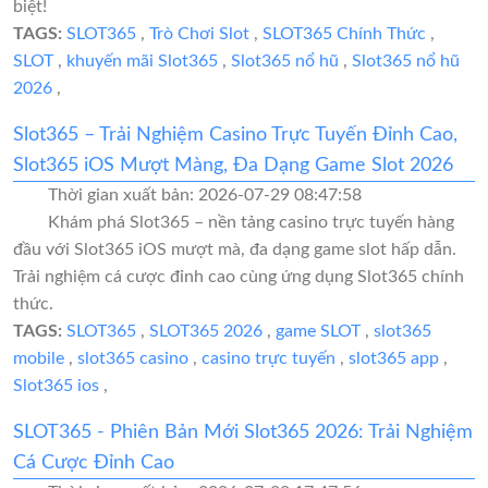
biệt!
TAGS:
SLOT365
,
Trò Chơi Slot
,
SLOT365 Chính Thức
,
SLOT
,
khuyến mãi Slot365
,
Slot365 nổ hũ
,
Slot365 nổ hũ
2026
,
Slot365 – Trải Nghiệm Casino Trực Tuyến Đỉnh Cao,
Slot365 iOS Mượt Màng, Đa Dạng Game Slot 2026
Thời gian xuất bản: 2026-07-29 08:47:58
Khám phá Slot365 – nền tảng casino trực tuyến hàng
đầu với Slot365 iOS mượt mà, đa dạng game slot hấp dẫn.
Trải nghiệm cá cược đỉnh cao cùng ứng dụng Slot365 chính
thức.
TAGS:
SLOT365
,
SLOT365 2026
,
game SLOT
,
slot365
mobile
,
slot365 casino
,
casino trực tuyến
,
slot365 app
,
Slot365 ios
,
SLOT365 - Phiên Bản Mới Slot365 2026: Trải Nghiệm
Cá Cược Đỉnh Cao