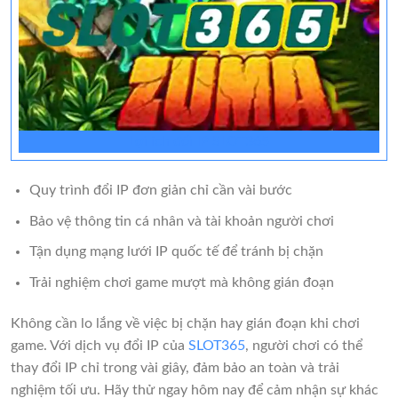
Lợi ích đổi IP SLOT365
Quy trình đổi IP đơn giản chỉ cần vài bước
Bảo vệ thông tin cá nhân và tài khoản người chơi
Tận dụng mạng lưới IP quốc tế để tránh bị chặn
Trải nghiệm chơi game mượt mà không gián đoạn
Không cần lo lắng về việc bị chặn hay gián đoạn khi chơi
game. Với dịch vụ đổi IP của
SLOT365
, người chơi có thể
thay đổi IP chỉ trong vài giây, đảm bảo an toàn và trải
nghiệm tối ưu. Hãy thử ngay hôm nay để cảm nhận sự khác