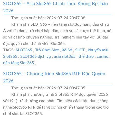
SLOT365 – Asia Slot365 Chính Thức Không Bị Chặn
2026
Thời gian xuất bản: 2026-07-24 23:47:38
Khám phá SLOT365 – nền tảng slot365 hàng đầu châu
Á với đa dạng trò chơi hấp dẫn, dịch vụ cá cược thể thao, xổ
số và casino chuyên nghiệp. Trải nghiệm liền tay với ưu đãi
độc quyền cho thành viên Slot365.
TAGS:
SLOT365
,
Trò Chơi Slot
,
Xổ Số
,
SLOT
,
khuyến mãi
Slot365
,
SLOT365 dịch vụ
,
asia slot365
,
thể thao
,
casino
,
nền tảng Slot365
,
SLOT365 – Chương Trình Slot365 RTP Độc Quyền
2026
Thời gian xuất bản: 2026-07-24 08:47:35
Khám phá chương trình Slot365 RTP độc quyền 2026
với tỷ lệ trả thưởng cao nhất. Tìm hiểu cách tận dụng công
nghệ Slot365 RTP để tăng cơ hội chiến thắng trong các trò
chơi slot tại SLOT365.