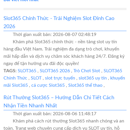
Slot365 Chính Thức - Trải Nghiệm Slot Đỉnh Cao
2026
Thời gian xuất bản: 2026-08-07 02:48:19
Khám phá Slot365 chính thức - nền tảng slot uy tín
hàng đầu Việt Nam. Trải nghiệm đa dạng trò chơi, khuyến
mãi hấp dẫn và dịch vụ chăm sóc khách hàng 24/7. Đăng ký
ngay để tận hưởng ưu đãi độc quyền!
TAGS:
SLOT365
,
SLOT365 2026
,
Trò Chơi Slot
,
SLOT365
Chính Thức
,
SLOT
,
slot trực tuyến
,
slot365 uy tín
,
khuyến
mãi Slot365
,
cá cược Slot365
,
Slot365 thể thao
,
Rút Thưởng Slot365 – Hướng Dẫn Chi Tiết Cách
Nhận Tiền Nhanh Nhất
Thời gian xuất bản: 2026-08-06 11:48:17
Khám phá cách rút thưởng Slot365 nhanh chóng và an
toàn. Trang web chuyên cung cấp dịch vụ SLOT uy tín, hỗ