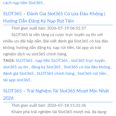
cách nạp tiền Slot365
,
SLOT365 – Đánh Giá Slot365 Có Lừa Đảo Không |
Hướng Dẫn Đăng Ký Nạp Rút Tiền
Thời gian xuất bản: 2026-07-19 06:31:37
SLOT365 là nền tảng cá cược trực tuyến uy tín với
nhiều ưu đãi hấp dẫn. Bài viết đánh giá Slot365 có lừa đảo
không, hướng dẫn đăng ký, nạp rút tiền, tải app và trải
nghiệm dịch vụ slot365 chính hãng.
TAGS:
SLOT365
,
nạp tiền SLOT365
,
slot365 trực tuyến
,
slot365 uy tín
,
đăng ký Slot365
,
Slot365 có lừa đảo không
,
đánh giá Slot365
,
SLOT365 chính hãng
,
Slot365 rút tiền
,
tải app slot365
,
SLOT365 – Trải Nghiệm Tải Slot365 Mượt Mịn Nhất
2026
Thời gian xuất bản: 2026-07-18 15:31:36
Khám phá trải nghiệm tải Slot365 mượt mà, đa dạng