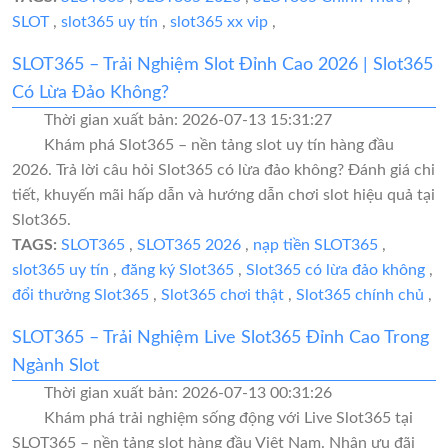
SLOT
,
slot365 uy tín
,
slot365 xx vip
,
SLOT365 – Trải Nghiệm Slot Đỉnh Cao 2026 | Slot365
Có Lừa Đảo Không?
Thời gian xuất bản: 2026-07-13 15:31:27
Khám phá Slot365 – nền tảng slot uy tín hàng đầu
2026. Trả lời câu hỏi Slot365 có lừa đảo không? Đánh giá chi
tiết, khuyến mãi hấp dẫn và hướng dẫn chơi slot hiệu quả tại
Slot365.
TAGS:
SLOT365
,
SLOT365 2026
,
nạp tiền SLOT365
,
slot365 uy tín
,
đăng ký Slot365
,
Slot365 có lừa đảo không
,
đổi thưởng Slot365
,
Slot365 chơi thật
,
Slot365 chính chủ
,
SLOT365 – Trải Nghiệm Live Slot365 Đỉnh Cao Trong
Ngành Slot
Thời gian xuất bản: 2026-07-13 00:31:26
Khám phá trải nghiệm sống động với Live Slot365 tại
SLOT365 – nền tảng slot hàng đầu Việt Nam. Nhận ưu đãi