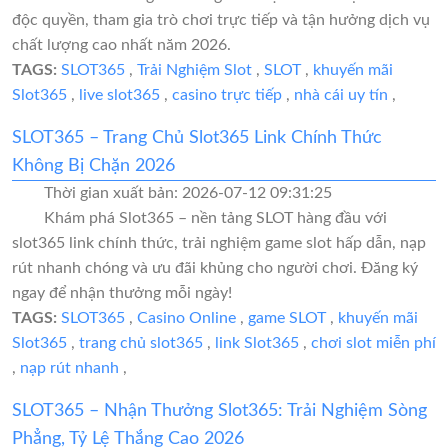
độc quyền, tham gia trò chơi trực tiếp và tận hưởng dịch vụ
chất lượng cao nhất năm 2026.
TAGS:
SLOT365
,
Trải Nghiệm Slot
,
SLOT
,
khuyến mãi
Slot365
,
live slot365
,
casino trực tiếp
,
nhà cái uy tín
,
SLOT365 – Trang Chủ Slot365 Link Chính Thức
Không Bị Chặn 2026
Thời gian xuất bản: 2026-07-12 09:31:25
Khám phá Slot365 – nền tảng SLOT hàng đầu với
slot365 link chính thức, trải nghiệm game slot hấp dẫn, nạp
rút nhanh chóng và ưu đãi khủng cho người chơi. Đăng ký
ngay để nhận thưởng mỗi ngày!
TAGS:
SLOT365
,
Casino Online
,
game SLOT
,
khuyến mãi
Slot365
,
trang chủ slot365
,
link Slot365
,
chơi slot miễn phí
,
nạp rút nhanh
,
SLOT365 – Nhận Thưởng Slot365: Trải Nghiệm Sòng
Phẳng, Tỷ Lệ Thắng Cao 2026