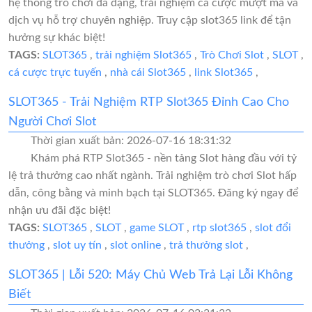
hệ thống trò chơi đa dạng, trải nghiệm cá cược mượt mà và
dịch vụ hỗ trợ chuyên nghiệp. Truy cập slot365 link để tận
hưởng sự khác biệt!
TAGS:
SLOT365
,
trải nghiệm Slot365
,
Trò Chơi Slot
,
SLOT
,
cá cược trực tuyến
,
nhà cái Slot365
,
link Slot365
,
SLOT365 - Trải Nghiệm RTP Slot365 Đỉnh Cao Cho
Người Chơi Slot
Thời gian xuất bản: 2026-07-16 18:31:32
Khám phá RTP Slot365 - nền tảng Slot hàng đầu với tỷ
lệ trả thưởng cao nhất ngành. Trải nghiệm trò chơi Slot hấp
dẫn, công bằng và minh bạch tại SLOT365. Đăng ký ngay để
nhận ưu đãi đặc biệt!
TAGS:
SLOT365
,
SLOT
,
game SLOT
,
rtp slot365
,
slot đổi
thưởng
,
slot uy tín
,
slot online
,
trả thưởng slot
,
SLOT365 | Lỗi 520: Máy Chủ Web Trả Lại Lỗi Không
Biết