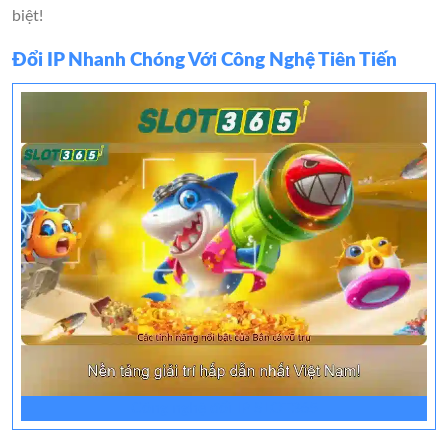
biệt!
Đổi IP Nhanh Chóng Với Công Nghệ Tiên Tiến
Công nghệ đổi IP SLOT365