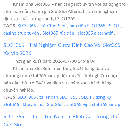
Khám phá Slot365 – nền tảng slot uy tín với đa dạng trò
chơi hấp dẫn. Đánh giá Slot365 Alternatif và trải nghiệm
dịch vụ chất lượng cao tại SLOT365.
TAGS:
SLOT365
,
Trò Chơi Slot
,
nạp tiền SLOT365
,
SLOT
,
casino trực tuyến
,
Slot365 rút tiền
,
slot365 alternatif
,
SLOT365 - Trải Nghiệm Cược Đỉnh Cao Với Slot365
Xx Vip 2026
Thời gian xuất bản: 2026-07-30 14:48:04
Khám phá Slot365 - nền tảng SLOT hàng đầu với
chương trình slot365 xx vip độc quyền. Trải nghiệm cược
hấp dẫn, hỗ trợ 24/7 và dịch vụ chăm sóc khách hàng
chuyên nghiệp.
TAGS:
SLOT365
,
tài khoản SLOT365
,
SLOT
,
đăng ký
Slot365
,
khuyến mãi Slot365
,
slot365 vip
,
slot365 xx vip
,
SLOT365 nổ hũ – Trải Nghiệm Đỉnh Cao Trong Thế
Giới Slot