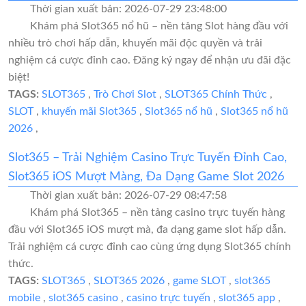
Thời gian xuất bản: 2026-07-29 23:48:00
Khám phá Slot365 nổ hũ – nền tảng Slot hàng đầu với
nhiều trò chơi hấp dẫn, khuyến mãi độc quyền và trải
nghiệm cá cược đỉnh cao. Đăng ký ngay để nhận ưu đãi đặc
biệt!
TAGS:
SLOT365
,
Trò Chơi Slot
,
SLOT365 Chính Thức
,
SLOT
,
khuyến mãi Slot365
,
Slot365 nổ hũ
,
Slot365 nổ hũ
2026
,
Slot365 – Trải Nghiệm Casino Trực Tuyến Đỉnh Cao,
Slot365 iOS Mượt Màng, Đa Dạng Game Slot 2026
Thời gian xuất bản: 2026-07-29 08:47:58
Khám phá Slot365 – nền tảng casino trực tuyến hàng
đầu với Slot365 iOS mượt mà, đa dạng game slot hấp dẫn.
Trải nghiệm cá cược đỉnh cao cùng ứng dụng Slot365 chính
thức.
TAGS:
SLOT365
,
SLOT365 2026
,
game SLOT
,
slot365
mobile
,
slot365 casino
,
casino trực tuyến
,
slot365 app
,