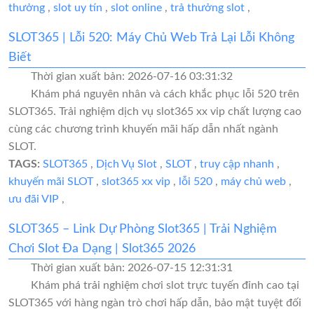
thưởng
,
slot uy tín
,
slot online
,
trả thưởng slot
,
SLOT365 | Lỗi 520: Máy Chủ Web Trả Lại Lỗi Không
Biết
Thời gian xuất bản: 2026-07-16 03:31:32
Khám phá nguyên nhân và cách khắc phục lỗi 520 trên
SLOT365. Trải nghiệm dịch vụ slot365 xx vip chất lượng cao
cùng các chương trình khuyến mãi hấp dẫn nhất ngành
SLOT.
TAGS:
SLOT365
,
Dịch Vụ Slot
,
SLOT
,
truy cập nhanh
,
khuyến mãi SLOT
,
slot365 xx vip
,
lỗi 520
,
máy chủ web
,
ưu đãi VIP
,
SLOT365 – Link Dự Phòng Slot365 | Trải Nghiệm
Chơi Slot Đa Dạng | Slot365 2026
Thời gian xuất bản: 2026-07-15 12:31:31
Khám phá trải nghiệm chơi slot trực tuyến đỉnh cao tại
SLOT365 với hàng ngàn trò chơi hấp dẫn, bảo mật tuyệt đối