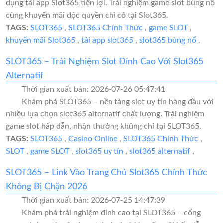
dụng tải app Slot365 tiện lợi. Trải nghiệm game slot bùng nổ
cùng khuyến mãi độc quyền chỉ có tại Slot365.
TAGS:
SLOT365
,
SLOT365 Chính Thức
,
game SLOT
,
khuyến mãi Slot365
,
tải app slot365
,
slot365 bùng nổ
,
SLOT365 – Trải Nghiệm Slot Đỉnh Cao Với Slot365
Alternatif
Thời gian xuất bản: 2026-07-26 05:47:41
Khám phá SLOT365 – nền tảng slot uy tín hàng đầu với
nhiều lựa chọn slot365 alternatif chất lượng. Trải nghiệm
game slot hấp dẫn, nhận thưởng khủng chỉ tại SLOT365.
TAGS:
SLOT365
,
Casino Online
,
SLOT365 Chính Thức
,
SLOT
,
game SLOT
,
slot365 uy tín
,
slot365 alternatif
,
SLOT365 – Link Vào Trang Chủ Slot365 Chính Thức
Không Bị Chặn 2026
Thời gian xuất bản: 2026-07-25 14:47:39
Khám phá trải nghiệm đỉnh cao tại SLOT365 – cổng