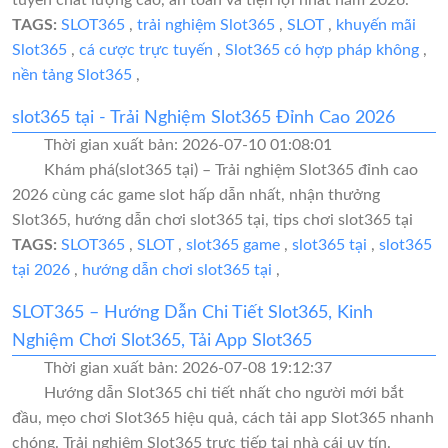
TAGS:
SLOT365
,
trải nghiệm Slot365
,
SLOT
,
khuyến mãi
Slot365
,
cá cược trực tuyến
,
Slot365 có hợp pháp không
,
nền tảng Slot365
,
slot365 tại - Trải Nghiệm Slot365 Đỉnh Cao 2026
Thời gian xuất bản: 2026-07-10 01:08:01
Khám phá(slot365 tại) – Trải nghiệm Slot365 đỉnh cao
2026 cùng các game slot hấp dẫn nhất, nhận thưởng
Slot365, hướng dẫn chơi slot365 tại, tips chơi slot365 tại
TAGS:
SLOT365
,
SLOT
,
slot365 game
,
slot365 tại
,
slot365
tại 2026
,
hướng dẫn chơi slot365 tại
,
SLOT365 – Hướng Dẫn Chi Tiết Slot365, Kinh
Nghiệm Chơi Slot365, Tải App Slot365
Thời gian xuất bản: 2026-07-08 19:12:37
Hướng dẫn Slot365 chi tiết nhất cho người mới bắt
đầu, mẹo chơi Slot365 hiệu quả, cách tải app Slot365 nhanh
chóng. Trải nghiệm Slot365 trực tiếp tại nhà cái uy tín.