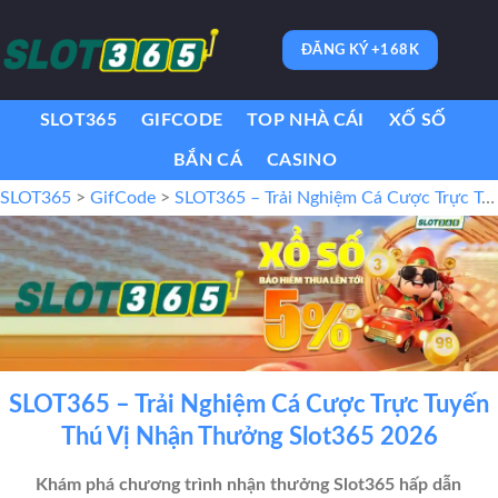
ĐĂNG KÝ +168K
SLOT365
GIFCODE
TOP NHÀ CÁI
XỐ SỐ
BẮN CÁ
CASINO
SLOT365
>
GifCode
>
SLOT365 – Trải Nghiệm Cá Cược Trực Tuyến Thú Vị Nhận Thưởng Slot365 2026
SLOT365 – Trải Nghiệm Cá Cược Trực Tuyến
Thú Vị Nhận Thưởng Slot365 2026
Khám phá chương trình nhận thưởng Slot365 hấp dẫn