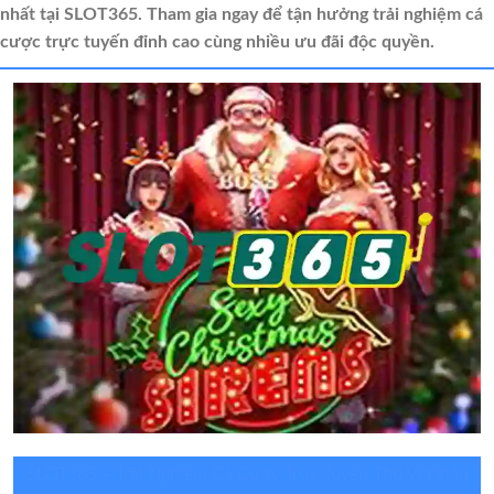
nhất tại SLOT365. Tham gia ngay để tận hưởng trải nghiệm cá
cược trực tuyến đỉnh cao cùng nhiều ưu đãi độc quyền.
SLOT365 – Trải Nghiệm Cá Cược Trực Tuyến Thú Vị Nhận