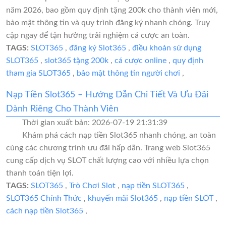
năm 2026, bao gồm quy định tặng 200k cho thành viên mới,
bảo mật thông tin và quy trình đăng ký nhanh chóng. Truy
cập ngay để tận hưởng trải nghiệm cá cược an toàn.
TAGS:
SLOT365
,
đăng ký Slot365
,
điều khoản sử dụng
SLOT365
,
slot365 tặng 200k
,
cá cược online
,
quy định
tham gia SLOT365
,
bảo mật thông tin người chơi
,
Nạp Tiền Slot365 – Hướng Dẫn Chi Tiết Và Ưu Đãi
Dành Riêng Cho Thành Viên
Thời gian xuất bản: 2026-07-19 21:31:39
Khám phá cách nạp tiền Slot365 nhanh chóng, an toàn
cùng các chương trình ưu đãi hấp dẫn. Trang web Slot365
cung cấp dịch vụ SLOT chất lượng cao với nhiều lựa chọn
thanh toán tiện lợi.
TAGS:
SLOT365
,
Trò Chơi Slot
,
nạp tiền SLOT365
,
SLOT365 Chính Thức
,
khuyến mãi Slot365
,
nạp tiền SLOT
,
cách nạp tiền Slot365
,