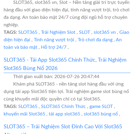
SLOT365, slot365 vn, Slot – Nền tảng giải trí trực tuyến
hàng đầu với giao diện hiện đại, tính năng vượt trội, trò chơi
đa dạng. An toàn bảo mật 24/7 cùng đội ngũ hỗ trợ chuyên
nghiệp.
TAGS:
SLOT365
,
Trải Nghiệm Slot
,
SLOT
,
slot365 vn
,
Giao
diện hiện đại
,
Tính năng vượt trội
,
Trò chơi đa dạng
,
An
toàn và bảo mật
,
Hỗ trợ 24/7
,
SLOT365 - Tải App Slot365 Chính Thức, Trải Nghiệm
Slot365 Bùng Nổ 2026
Thời gian xuất bản: 2026-07-26 20:47:44
Khám phá SLOT365 - nền tảng slot hàng đầu với ứng
dụng tải app Slot365 tiện lợi. Trải nghiệm game slot bùng nổ
cùng khuyến mãi độc quyền chỉ có tại Slot365.
TAGS:
SLOT365
,
SLOT365 Chính Thức
,
game SLOT
,
khuyến mãi Slot365
,
tải app slot365
,
slot365 bùng nổ
,
SLOT365 – Trải Nghiệm Slot Đỉnh Cao Với Slot365