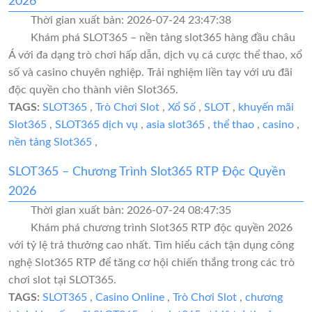
2026
Thời gian xuất bản: 2026-07-24 23:47:38
Khám phá SLOT365 – nền tảng slot365 hàng đầu châu
Á với đa dạng trò chơi hấp dẫn, dịch vụ cá cược thể thao, xổ
số và casino chuyên nghiệp. Trải nghiệm liền tay với ưu đãi
độc quyền cho thành viên Slot365.
TAGS:
SLOT365
,
Trò Chơi Slot
,
Xổ Số
,
SLOT
,
khuyến mãi
Slot365
,
SLOT365 dịch vụ
,
asia slot365
,
thể thao
,
casino
,
nền tảng Slot365
,
SLOT365 – Chương Trình Slot365 RTP Độc Quyền
2026
Thời gian xuất bản: 2026-07-24 08:47:35
Khám phá chương trình Slot365 RTP độc quyền 2026
với tỷ lệ trả thưởng cao nhất. Tìm hiểu cách tận dụng công
nghệ Slot365 RTP để tăng cơ hội chiến thắng trong các trò
chơi slot tại SLOT365.
TAGS:
SLOT365
,
Casino Online
,
Trò Chơi Slot
,
chương