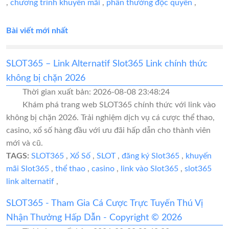
,
chương trình khuyến mãi
,
phần thưởng độc quyền
,
Bài viết mới nhất
SLOT365 – Link Alternatif Slot365 Link chính thức
không bị chặn 2026
Thời gian xuất bản: 2026-08-08 23:48:24
Khám phá trang web SLOT365 chính thức với link vào
không bị chặn 2026. Trải nghiệm dịch vụ cá cược thể thao,
casino, xổ số hàng đầu với ưu đãi hấp dẫn cho thành viên
mới và cũ.
TAGS:
SLOT365
,
Xổ Số
,
SLOT
,
đăng ký Slot365
,
khuyến
mãi Slot365
,
thể thao
,
casino
,
link vào Slot365
,
slot365
link alternatif
,
SLOT365 - Tham Gia Cá Cược Trực Tuyến Thú Vị
Nhận Thưởng Hấp Dẫn - Copyright © 2026