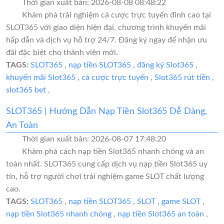
Thời gian xuất bản: 2026-08-08 08:48:22
Khám phá trải nghiệm cá cược trực tuyến đỉnh cao tại
SLOT365 với giao diện hiện đại, chương trình khuyến mãi
hấp dẫn và dịch vụ hỗ trợ 24/7. Đăng ký ngay để nhận ưu
đãi đặc biệt cho thành viên mới.
TAGS:
SLOT365
,
nạp tiền SLOT365
,
đăng ký Slot365
,
khuyến mãi Slot365
,
cá cược trực tuyến
,
Slot365 rút tiền
,
slot365 bet
,
SLOT365 | Hướng Dẫn Nạp Tiền Slot365 Dễ Dàng,
An Toàn
Thời gian xuất bản: 2026-08-07 17:48:20
Khám phá cách nạp tiền Slot365 nhanh chóng và an
toàn nhất. SLOT365 cung cấp dịch vụ nạp tiền Slot365 uy
tín, hỗ trợ người chơi trải nghiệm game SLOT chất lượng
cao.
TAGS:
SLOT365
,
nạp tiền SLOT365
,
SLOT
,
game SLOT
,
nạp tiền Slot365 nhanh chóng
,
nạp tiền Slot365 an toàn
,