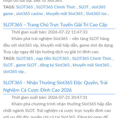
nhận ưu đãi đặc biệt từ Slot365.
TAGS:
SLOT365
,
SLOT365 Chính Thức
,
SLOT
,
slot365
game
,
slot365 casino
,
khuyến mãi Slot365
,
Slot365 ios
,
SLOT365 – Trang Chủ Trực Tuyến Giải Trí Cao Cấp
Thời gian xuất bản: 2026-07-22 11:47:33
Khám phá trải nghiệm Slot365 – nền tảng SLOT hàng
đầu với slot365 vip, khuyến mãi hấp dẫn, game slot đa dạng.
Truy cập ngay để tận hưởng dịch vụ giải trí đỉnh cao.
TAGS:
SLOT365
,
nạp tiền SLOT365
,
SLOT365 Chính Thức
,
SLOT
,
game SLOT
,
đăng ký Slot365
,
khuyến mãi Slot365
,
slot365 vip
,
SLOT365 - Nhận Thưởng Slot365 Độc Quyền, Trải
Nghiệm Cá Cược Đỉnh Cao 2026
Thời gian xuất bản: 2026-07-21 20:47:31
Khám phá chương trình nhận thưởng Slot365 hấp dẫn
nhất ngành SLOT. Trải nghiệm cá cược trực tuyến đỉnh cao
với ưu đãi độc quyền chỉ có tại Slot365. Đăng ký ngay để