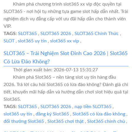
Khám phá chương trình slot365 xx vip độc quyền tại
SLOT365 - nơi hội tụ những tựa game slot hấp dẫn nhất. Trải
nghiệm dịch vụ đẳng cấp với ưu đãi hấp dẫn cho thành viên
VIP.
TAGS:
SLOT365
,
SLOT365 2026
,
SLOT365 Chính Thức
,
SLOT
,
slot365 uy tín
,
slot365 xx vip
,
SLOT365 – Trải Nghiệm Slot Đỉnh Cao 2026 | Slot365
Có Lừa Đảo Không?
Thời gian xuất bản: 2026-07-13 15:31:27
Khám phá Slot365 – nền tảng slot uy tín hàng đầu
2026. Trả lời câu hỏi Slot365 có lừa đảo không? Đánh giá chi
tiết, khuyến mãi hấp dẫn và hướng dẫn chơi slot hiệu quả tại
Slot365.
TAGS:
SLOT365
,
SLOT365 2026
,
nạp tiền SLOT365
,
slot365 uy tín
,
đăng ký Slot365
,
Slot365 có lừa đảo không
,
đổi thưởng Slot365
,
Slot365 chơi thật
,
Slot365 chính chủ
,