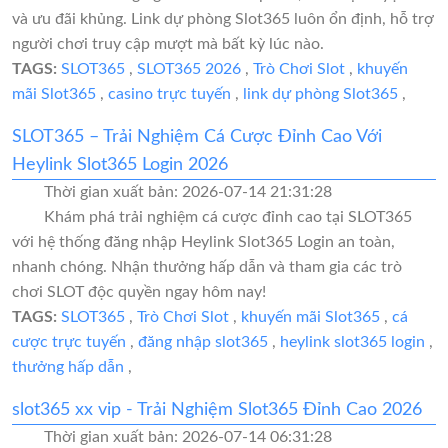
và ưu đãi khủng. Link dự phòng Slot365 luôn ổn định, hỗ trợ
người chơi truy cập mượt mà bất kỳ lúc nào.
TAGS:
SLOT365
,
SLOT365 2026
,
Trò Chơi Slot
,
khuyến
mãi Slot365
,
casino trực tuyến
,
link dự phòng Slot365
,
SLOT365 – Trải Nghiệm Cá Cược Đỉnh Cao Với
Heylink Slot365 Login 2026
Thời gian xuất bản: 2026-07-14 21:31:28
Khám phá trải nghiệm cá cược đỉnh cao tại SLOT365
với hệ thống đăng nhập Heylink Slot365 Login an toàn,
nhanh chóng. Nhận thưởng hấp dẫn và tham gia các trò
chơi SLOT độc quyền ngay hôm nay!
TAGS:
SLOT365
,
Trò Chơi Slot
,
khuyến mãi Slot365
,
cá
cược trực tuyến
,
đăng nhập slot365
,
heylink slot365 login
,
thưởng hấp dẫn
,
slot365 xx vip - Trải Nghiệm Slot365 Đỉnh Cao 2026
Thời gian xuất bản: 2026-07-14 06:31:28