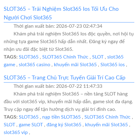
SLOT365 – Trải Nghiệm Slot365 Ios Tối Ưu Cho
Người Chơi Slot365
Thời gian xuất bản: 2026-07-23 02:47:34
Khám phá trải nghiệm Slot365 Ios độc quyền, nơi hội tụ
những tựa game Slot365 hấp dẫn nhất. Đăng ký ngay để
nhận ưu đãi đặc biệt từ Slot365.
TAGS:
SLOT365
,
SLOT365 Chính Thức
,
SLOT
,
slot365
game
,
slot365 casino
,
khuyến mãi Slot365
,
Slot365 ios
,
SLOT365 – Trang Chủ Trực Tuyến Giải Trí Cao Cấp
Thời gian xuất bản: 2026-07-22 11:47:33
Khám phá trải nghiệm Slot365 – nền tảng SLOT hàng
đầu với slot365 vip, khuyến mãi hấp dẫn, game slot đa dạng.
Truy cập ngay để tận hưởng dịch vụ giải trí đỉnh cao.
TAGS:
SLOT365
,
nạp tiền SLOT365
,
SLOT365 Chính Thức
,
SLOT
,
game SLOT
,
đăng ký Slot365
,
khuyến mãi Slot365
,
slot365 vip
,