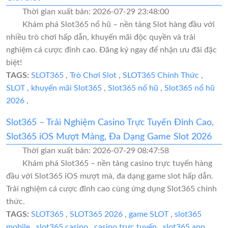
Thời gian xuất bản: 2026-07-29 23:48:00
Khám phá Slot365 nổ hũ – nền tảng Slot hàng đầu với
nhiều trò chơi hấp dẫn, khuyến mãi độc quyền và trải
nghiệm cá cược đỉnh cao. Đăng ký ngay để nhận ưu đãi đặc
biệt!
TAGS:
SLOT365
,
Trò Chơi Slot
,
SLOT365 Chính Thức
,
SLOT
,
khuyến mãi Slot365
,
Slot365 nổ hũ
,
Slot365 nổ hũ
2026
,
Slot365 – Trải Nghiệm Casino Trực Tuyến Đỉnh Cao,
Slot365 iOS Mượt Màng, Đa Dạng Game Slot 2026
Thời gian xuất bản: 2026-07-29 08:47:58
Khám phá Slot365 – nền tảng casino trực tuyến hàng
đầu với Slot365 iOS mượt mà, đa dạng game slot hấp dẫn.
Trải nghiệm cá cược đỉnh cao cùng ứng dụng Slot365 chính
thức.
TAGS:
SLOT365
,
SLOT365 2026
,
game SLOT
,
slot365
mobile
,
slot365 casino
,
casino trực tuyến
,
slot365 app
,