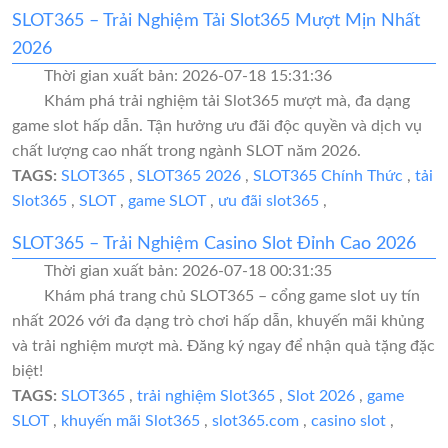
SLOT365 – Trải Nghiệm Tải Slot365 Mượt Mịn Nhất
2026
Thời gian xuất bản: 2026-07-18 15:31:36
Khám phá trải nghiệm tải Slot365 mượt mà, đa dạng
game slot hấp dẫn. Tận hưởng ưu đãi độc quyền và dịch vụ
chất lượng cao nhất trong ngành SLOT năm 2026.
TAGS:
SLOT365
,
SLOT365 2026
,
SLOT365 Chính Thức
,
tải
Slot365
,
SLOT
,
game SLOT
,
ưu đãi slot365
,
SLOT365 – Trải Nghiệm Casino Slot Đỉnh Cao 2026
Thời gian xuất bản: 2026-07-18 00:31:35
Khám phá trang chủ SLOT365 – cổng game slot uy tín
nhất 2026 với đa dạng trò chơi hấp dẫn, khuyến mãi khủng
và trải nghiệm mượt mà. Đăng ký ngay để nhận quà tặng đặc
biệt!
TAGS:
SLOT365
,
trải nghiệm Slot365
,
Slot 2026
,
game
SLOT
,
khuyến mãi Slot365
,
slot365.com
,
casino slot
,