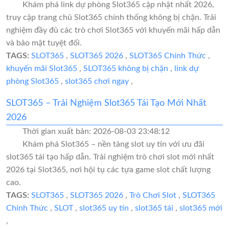
Khám phá link dự phòng Slot365 cập nhật nhất 2026,
truy cập trang chủ Slot365 chính thống không bị chặn. Trải
nghiệm đầy đủ các trò chơi Slot365 với khuyến mãi hấp dẫn
và bảo mật tuyệt đối.
TAGS:
SLOT365
,
SLOT365 2026
,
SLOT365 Chính Thức
,
khuyến mãi Slot365
,
SLOT365 không bị chặn
,
link dự
phòng Slot365
,
slot365 chơi ngay
,
SLOT365 – Trải Nghiệm Slot365 Tái Tạo Mới Nhất
2026
Thời gian xuất bản: 2026-08-03 23:48:12
Khám phá Slot365 – nền tảng slot uy tín với ưu đãi
slot365 tái tạo hấp dẫn. Trải nghiệm trò chơi slot mới nhất
2026 tại Slot365, nơi hội tụ các tựa game slot chất lượng
cao.
TAGS:
SLOT365
,
SLOT365 2026
,
Trò Chơi Slot
,
SLOT365
Chính Thức
,
SLOT
,
slot365 uy tín
,
slot365 tái
,
slot365 mới
,