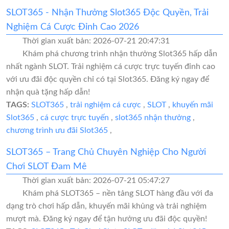
SLOT365 - Nhận Thưởng Slot365 Độc Quyền, Trải
Nghiệm Cá Cược Đỉnh Cao 2026
Thời gian xuất bản: 2026-07-21 20:47:31
Khám phá chương trình nhận thưởng Slot365 hấp dẫn
nhất ngành SLOT. Trải nghiệm cá cược trực tuyến đỉnh cao
với ưu đãi độc quyền chỉ có tại Slot365. Đăng ký ngay để
nhận quà tặng hấp dẫn!
TAGS:
SLOT365
,
trải nghiệm cá cược
,
SLOT
,
khuyến mãi
Slot365
,
cá cược trực tuyến
,
slot365 nhận thưởng
,
chương trình ưu đãi Slot365
,
SLOT365 – Trang Chủ Chuyên Nghiệp Cho Người
Chơi SLOT Đam Mê
Thời gian xuất bản: 2026-07-21 05:47:27
Khám phá SLOT365 – nền tảng SLOT hàng đầu với đa
dạng trò chơi hấp dẫn, khuyến mãi khủng và trải nghiệm
mượt mà. Đăng ký ngay để tận hưởng ưu đãi độc quyền!