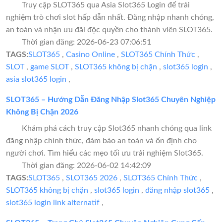
Truy cập SLOT365 qua Asia Slot365 Login để trải
nghiệm trò chơi slot hấp dẫn nhất. Đăng nhập nhanh chóng,
an toàn và nhận ưu đãi độc quyền cho thành viên SLOT365.
Thời gian đăng: 2026-06-23 07:06:51
TAGS:
SLOT365
,
Casino Online
,
SLOT365 Chính Thức
,
SLOT
,
game SLOT
,
SLOT365 không bị chặn
,
slot365 login
,
asia slot365 login
,
SLOT365 – Hướng Dẫn Đăng Nhập Slot365 Chuyên Nghiệp
Không Bị Chặn 2026
Khám phá cách truy cập Slot365 nhanh chóng qua link
đăng nhập chính thức, đảm bảo an toàn và ổn định cho
người chơi. Tìm hiểu các mẹo tối ưu trải nghiệm Slot365.
Thời gian đăng: 2026-06-02 14:42:09
TAGS:
SLOT365
,
SLOT365 2026
,
SLOT365 Chính Thức
,
SLOT365 không bị chặn
,
slot365 login
,
đăng nhập slot365
,
slot365 login link alternatif
,