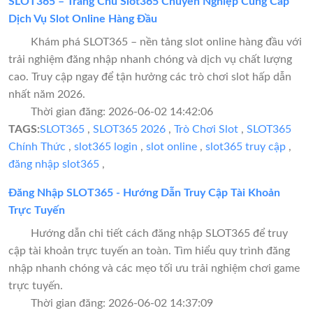
SLOT365 – Trang Chủ Slot365 Chuyên Nghiệp Cung Cấp
Dịch Vụ Slot Online Hàng Đầu
Khám phá SLOT365 – nền tảng slot online hàng đầu với
trải nghiệm đăng nhập nhanh chóng và dịch vụ chất lượng
cao. Truy cập ngay để tận hưởng các trò chơi slot hấp dẫn
nhất năm 2026.
Thời gian đăng: 2026-06-02 14:42:06
TAGS:
SLOT365
,
SLOT365 2026
,
Trò Chơi Slot
,
SLOT365
Chính Thức
,
slot365 login
,
slot online
,
slot365 truy cập
,
đăng nhập slot365
,
Đăng Nhập SLOT365 - Hướng Dẫn Truy Cập Tài Khoản
Trực Tuyến
Hướng dẫn chi tiết cách đăng nhập SLOT365 để truy
cập tài khoản trực tuyến an toàn. Tìm hiểu quy trình đăng
nhập nhanh chóng và các mẹo tối ưu trải nghiệm chơi game
trực tuyến.
Thời gian đăng: 2026-06-02 14:37:09